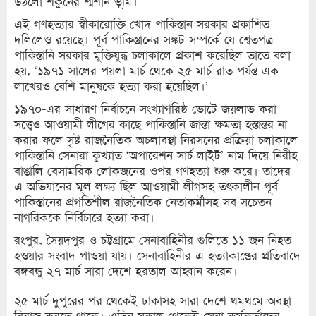
উঠলো শকুনের শ্মশান ভূমি।’
এই গণহত্যার স্বীকারোক্তি খোদ পাকিস্তান সরকার প্রকাশিত
দলিলেও রয়েছে। পূর্ব পাকিস্তানের সঙ্কট সম্পর্কে যে শ্বেতপত্র
পাকিস্তানি সরকার মুক্তিযুদ্ধ চলাকালে প্রকাশ করেছিল তাতে বলা
হয়, ‘১৯৭১ সালের পয়লা মার্চ থেকে ২৫ মার্চ রাত পর্যন্ত এক
লাখেরও বেশি মানুষকে হত্যা করা হয়েছিল।’
১৯৭০-এর সাধারণ নির্বাচনে সংখ্যাগরিষ্ঠ ভোটে জয়লাভ করা
সত্ত্বেও আওয়ামী লীগের কাছে পাকিস্তানি জান্তা ক্ষমতা হস্তান্তর না
করার ফলে সৃষ্ট রাজনৈতিক অচলাবস্থা নিরসনের প্রক্রিয়া চলাকালে
পাকিস্তানি সেনারা কুখ্যাত ‘অপারেশন সার্চ লাইট’ নাম দিয়ে নিরীহ
বাঙালি বেসামরিক লোকজনের ওপর গণহত্যা শুরু করে। তাদের
এ অভিযানের মূল লক্ষ্য ছিল আওয়ামী লীগসহ তৎকালীন পূর্ব
পাকিস্তানের প্রগতিশীল রাজনৈতিক নেতাকর্মীসহ সব সচেতন
নাগরিককে নির্বিচারে হত্যা করা।
রংপুর, সৈয়দপুর ও চট্টগ্রামে সেনাবাহিনীর গুলিতে ১১ জন নিহত
হওয়ার সংবাদ পাওয়া যায়। সেনাবাহিনীর এ হত্যাকাণ্ডের প্রতিবাদে
বঙ্গবন্ধু ২৭ মার্চ সারা দেশে হরতাল আহ্বান করেন।
২৫ মার্চ দুপুরের পর থেকেই ঢাকাসহ সারা দেশে থমথমে অবস্থা