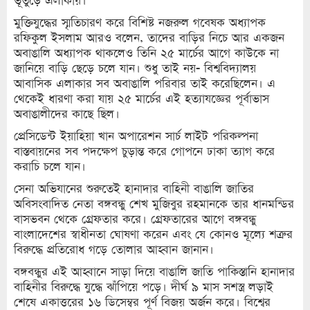
ভূতুড়ে এলাকায়।
মুক্তিযুদ্ধের স্মৃতিচারণ করে বিশিষ্ট নজরুল গবেষক অধ্যাপক
রফিকুল ইসলাম আরও বলেন, তাদের বাড়ির নিচে আর একজন
অবাঙালি অধ্যাপক থাকলেও তিনি ২৫ মার্চের আগে কাউকে না
জানিয়ে বাড়ি ছেড়ে চলে যান। শুধু তাই নয়- বিশ্ববিদ্যালয়
আবাসিক এলাকার সব অবাঙালি পরিবার তাই করেছিলেন। এ
থেকেই ধারণা করা যায় ২৫ মার্চের এই হত্যাযজ্ঞের পূর্বাভাস
অবাঙালীদের কাছে ছিল।
প্রেসিডেন্ট ইয়াহিয়া খান অপারেশন সার্চ লাইট পরিকল্পনা
বাস্তবায়নের সব পদক্ষেপ চুড়ান্ত করে গোপনে ঢাকা ত্যাগ করে
করাচি চলে যান।
সেনা অভিযানের শুরুতেই হানাদার বাহিনী বাঙালি জাতির
অবিসংবাদিত নেতা বঙ্গবন্ধু শেখ মুজিবুর রহমানকে তার ধানমন্ডির
বাসভবন থেকে গ্রেফতার করে। গ্রেফতারের আগে বঙ্গবন্ধু
বাংলাদেশের স্বাধীনতা ঘোষণা করেন এবং যে কোনও মূল্যে শত্রুর
বিরুদ্ধে প্রতিরোধ গড়ে তোলার আহ্বান জানান।
বঙ্গবন্ধুর এই আহ্বানে সাড়া দিয়ে বাঙালি জাতি পাকিস্তানি হানাদার
বাহিনীর বিরুদ্ধে যুদ্ধে ঝাঁপিয়ে পড়ে। দীর্ঘ ৯ মাস সশস্ত্র লড়াই
শেষে একাত্তরের ১৬ ডিসেম্বর পূর্ণ বিজয় অর্জন করে। বিশ্বের