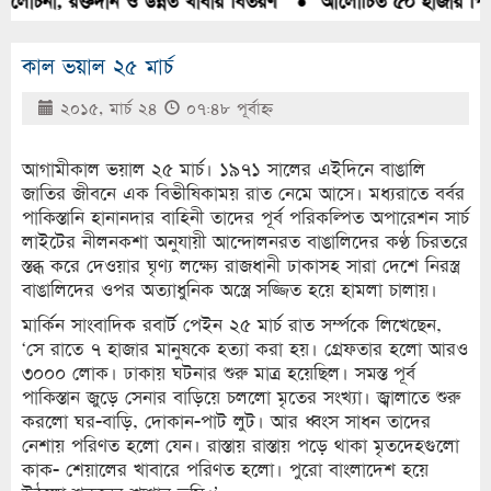
লোচনা, রক্তদান ও উন্নত খাবার বিতরণ
●
আলোচিত ৫০ হাজার পিস ইয়
কাল ভয়াল ২৫ মার্চ
২০১৫, মার্চ ২৪
০৭:৪৮ পূর্বাহ্ণ
আগামীকাল ভয়াল ২৫ মার্চ। ১৯৭১ সালের এইদিনে বাঙালি
জাতির জীবনে এক বিভীষিকাময় রাত নেমে আসে। মধ্যরাতে বর্বর
পাকিস্তানি হানানদার বাহিনী তাদের পূর্ব পরিকল্পিত অপারেশন সার্চ
লাইটের নীলনকশা অনুযায়ী আন্দোলনরত বাঙালিদের কণ্ঠ চিরতরে
স্তব্ধ করে দেওয়ার ঘৃণ্য লক্ষ্যে রাজধানী ঢাকাসহ সারা দেশে নিরস্ত্র
বাঙালিদের ওপর অত্যাধুনিক অস্ত্রে সজ্জিত হয়ে হামলা চালায়।
মার্কিন সাংবাদিক রবার্ট পেইন ২৫ মার্চ রাত সর্ম্পকে লিখেছেন,
‘সে রাতে ৭ হাজার মানুষকে হত্যা করা হয়। গ্রেফতার হলো আরও
৩০০০ লোক। ঢাকায় ঘটনার শুরু মাত্র হয়েছিল। সমস্ত পূর্ব
পাকিস্তান জুড়ে সেনার বাড়িয়ে চললো মৃতের সংখ্যা। জ্বালাতে শুরু
করলো ঘর-বাড়ি, দোকান-পাট লুট। আর ধ্বংস সাধন তাদের
নেশায় পরিণত হলো যেন। রাস্তায় রাস্তায় পড়ে থাকা মৃতদেহগুলো
কাক- শেয়ালের খাবারে পরিণত হলো। পুরো বাংলাদেশ হয়ে