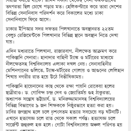
বিরাজ করতে থাকে। এদিন সকাল থেকেই সেনা কর্মকর্তাদের
তৎপরতা ছিল চোখে পড়ার মত। হেলিকপ্টারে করে তারা দেশের
বিভিন্ন সেনানিবাস পরিদর্শন করে বিকালের মধ্যে ঢাকা
সেনানিবাসে ফিরে আসে।
ঢাকার ইপিআর সদর দফতর পিলখানাতে অবস্থানরত ২২তম
বেলুচ রেজিমেন্টকে পিলখানার বিভিন্ন স্থানে অবস্থান নিতে দেখা
যায়।
এদিন মধ্যরাতে পিলখানা, রাজারবাগ, নীলক্ষেত আক্রমণ করে
পাকিস্তানি সেনারা। হানাদার বাহিনী ট্যাঙ্ক ও মর্টারের মাধ্যমে
নীলক্ষেতসহ বিশ্ববিদ্যালয় এলাকা দখল নেয়। সেনাবাহিনীর
মেশিনগানের গুলিতে, ট্যাঙ্ক-মর্টারের গোলায় ও আগুনের লেলিহান
শিখায় নগরীর রাত হয়ে উঠে বিভীষিকাময়।
পাকিস্তানি হায়েনাদের কাছ থেকে রক্ষা পায়নি রোকেয়া হলের
ছাত্রীরাও। ড. গোবিন্দ চন্দ্র দেব ও জ্যোতির্ময় গুহ ঠাকুরতা,
অধ্যাপক সন্তোষ ভট্টাচার্য, ড. মনিরুজ্জামানসহ বিশ্ববিদ্যালয়ের
বিভিন্ন বিভাগের ৯ জন শিক্ষককে নিষ্ঠুরভাবে হত্যা করা হয়।
ঢাবির জগন্নাথ হলে চলে নৃশংসতম হত্যার সবচেয়ে বড় ঘটনাটি।
এখানে হত্যাযজ্ঞ চলে রাত থেকে সকাল পর্যন্ত। হত্যাযজ্ঞ চলে
সার্জেন্ট জহুরুল হক হলে। গোটা বিশ্ববিদ্যালয় অঞ্চল পরিণত হয়