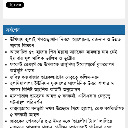
সর্বশেষ
উখিয়ায় জুলাই গণঅভ্যুত্থান দিবসে আলোচনা, রক্তদান ও উন্নত
খাবার বিতরণ
আলোচিত ৫০ হাজার পিস ইয়াবা আটকের মামলায় নাম নেই
ইয়াবার মুল মালিক ডালিম ও ভুট্টোর
ফরেস্ট রেঞ্জার্স ডে উপলক্ষে রাঙ্গুনিয়া ইকোপার্কে বৃক্ষরোপণ
কর্মসূচি পালন
জবিস্থ কক্সবাজার ছাত্রকল্যাণের নেতৃত্বে কলিম-নয়ন
হলদিয়াপালং ইউনিয়ন যুবদলের সাংগঠনিক উত্তর শাখার ৭
সদস্য বিশিষ্ট আংশিক কমিটি অনুমোদন
হাসপাতাল ছাড়লেন আহত ৫ বনকর্মী, এসিএফ’র নেতৃত্বে
ঘটনাস্থল পরিদর্শন
কক্সবাজারে বনভূমি দখল উচ্ছেদে গিয়ে হামলা, রেঞ্জ কর্মকর্তাসহ
৫ বনকর্মী আহত
স্নাতকের শেষবর্ষের ছাত্র ইমরানকে ‘ছাত্রলীগ ট্যাগ’ লাগিয়ে
নাশকতা মামলায় চালান, পরীক্ষা চলাকালেই পাঠানো হলো