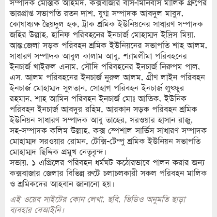
সম্পাদক মোস্তাক আহমদ, কক্সবাজার বাস-মিনিবাস মালিক গ্রুপের
ভারপ্রাপ্ত সভাপতি রতন দাশ, যুগ্ম সম্পাদক আবদুল মাবুদ,
কোষাধ্যক্ষ ছৈয়দুল হক, ট্রাক শ্রমিক ইউনিয়নের সাধারণ সম্পাদক
জহির উল্লাহ, হানিফ পরিবহনের ইনচার্জ মোহাম্মদ ইদ্রিস মিয়া,
আন্ত:জেলা সড়ক পরিবহন শ্রমিক ইউনিয়নের সভাপতি শাহ আলম,
সাধারণ সম্পাদক আবুল কালাম আবু, শ্যামলীমা পরিবহনের
ইনচার্জ খাইরুল এনাম, সৌদি পরিবহনের ইনচার্জ নিরুপম পাল,
এস. আলম পরিবহনের ইনচার্জ নুরুল আলম, গ্রীণ লাইন পরিবহন
ইনচার্জ মোহাম্মদ সুলতান, সোহাগ পরিবহন ইনচার্জ লুৎফুর
রহমান, শাহ আমিন পরিবহন ইনচার্জ মোঃ আতিক, ইউনিক
পরিবহন ইনচার্জ আবদুর রহিম, আরকান সড়ক পরিবহন শ্রমিক
ইউনিয়ন সাধারণ সম্পাদক আবু তাহের, সরওয়ার হাসান রাজু,
সহ-সম্পাদক কলিম উল্লাহ, কক্স স্পেশাল সার্ভিস সাধারণ সম্পাদক
মোহাম্মদ সরওয়ার রোমন, টেক্সি-টেম্পু শ্রমিক ইউনিয়ন সভাপতি
মোহাম্মদ ছিদ্দিক প্রমুখ নেতৃবৃন্দ।
সভায়, ১ এপ্রিলের পরিবহন ধর্মঘট কঠোরভাবে পালন করার জন্য
কক্সবাজার জেলার বিভিন্ন রুটে চলাচলকারী সকল পরিবহন মালিক
ও শ্রমিকদের আহবান জানানো হয়।
এই ওয়েব সাইটের কোন লেখা, ছবি, ভিডিও অনুমতি ছাড়া
ব্যবহার বেআইনি।