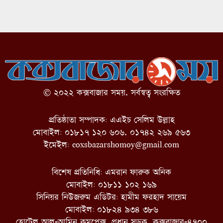
© ২০২২ কক্সবাজার সময়, সর্বস্বত্ব সংরক্ষিত
প্রতিষ্ঠাতা সম্পাদক: এএইচ সেলিম উল্লাহ
মোবাইল: ০১৮১৭ ১২০ ৬০৬, ০১৭৪২ ২৬৯ ৫৬৩
ইমেইল:
coxsbazarshomoy@gmail.com
বিশেষ প্রতিনিধি: এমরান ফারুক অনিক
মোবাইল: ০১৮১১ ১০২ ১৬৯
সিনিয়র নিউজরুম এডিটর: হামীম ফরহাদ সায়েম
মোবাইল: ০১৮২৪ ৯৩৪ ৩৮৬
হোটেল আল-আমিন কমপ্লেক্স, প্রধান সড়ক, কক্সবাজার-৪৭০০