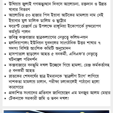
উখিয়ায় জুলাই গণঅভ্যুত্থান দিবসে আলোচনা, রক্তদান ও উন্নত
খাবার বিতরণ
আলোচিত ৫০ হাজার পিস ইয়াবা আটকের মামলায় নাম নেই
ইয়াবার মুল মালিক ডালিম ও ভুট্টোর
ফরেস্ট রেঞ্জার্স ডে উপলক্ষে রাঙ্গুনিয়া ইকোপার্কে বৃক্ষরোপণ
কর্মসূচি পালন
জবিস্থ কক্সবাজার ছাত্রকল্যাণের নেতৃত্বে কলিম-নয়ন
হলদিয়াপালং ইউনিয়ন যুবদলের সাংগঠনিক উত্তর শাখার ৭
সদস্য বিশিষ্ট আংশিক কমিটি অনুমোদন
হাসপাতাল ছাড়লেন আহত ৫ বনকর্মী, এসিএফ’র নেতৃত্বে
ঘটনাস্থল পরিদর্শন
কক্সবাজারে বনভূমি দখল উচ্ছেদে গিয়ে হামলা, রেঞ্জ কর্মকর্তাসহ
৫ বনকর্মী আহত
স্নাতকের শেষবর্ষের ছাত্র ইমরানকে ‘ছাত্রলীগ ট্যাগ’ লাগিয়ে
নাশকতা মামলায় চালান, পরীক্ষা চলাকালেই পাঠানো হলো
কারাগারে
প্রকাশিত সংবাদের প্রতিবাদ জানিয়েছেন এম মনজুর আলম মেম্বার
টেকনাফে সরকারী জমি ও ভবন দখল!