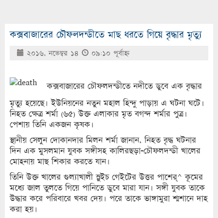
কক্সবাজারের চৌফলদন্ডীতে মাছ ধরতে গিয়ে বৃদ্ধার মৃত্যু
২০১৬, নভেম্বর ১৪
০৯:১০ পূর্বাহ্ণ
কক্সবাজারের চৌফলদন্ডীতে নদীতে ডুবে এক বৃদ্ধার
মৃত্যু হয়েছে। ইউনিয়নের নতুন মহাল হিন্দু পাড়ায় এ ঘটনা ঘটে।
নিহত ক্ষেত্র শর্মা (৬৫) উক্ত এলাকার মৃত বগন্দ শর্মার পুত্র।
পেশায় তিনি একজন কৃষক।
স্থানীয় সেলুন দোকানদার মিলন শর্মা জানান, নিহত বৃদ্ধ ঘটনার
দিন এক মুসলমান যুবক সঙ্গীসহ কালিরছড়া-চৌফলদন্ডী খালের
মোহনায় মাছ শিকার করতে যান।
তিনি উক্ত খালের গুল্যাখালী স্লুইচ গেইটের উত্তর পাশের্^ কূমের
মধ্যে জাল তুলতে গিয়ে পানিতে ডুবে মারা যান। সঙ্গী যুবক তাকে
উদ্ধার করে পরিবারে খবর দেয়। পরে তাকে ভাঙ্গামুরা শ্মশানে দাহ
করা হয়।