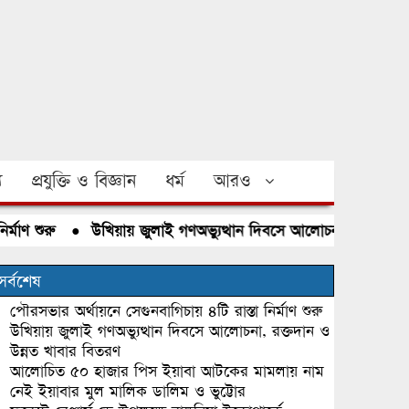
য
প্রযুক্তি ও বিজ্ঞান
ধর্ম
আরও
 শুরু
●
উখিয়ায় জুলাই গণঅভ্যুত্থান দিবসে আলোচনা, রক্তদান ও উন্
সর্বশেষ
পৌরসভার অর্থায়নে সেগুনবাগিচায় ৪টি রাস্তা নির্মাণ শুরু
উখিয়ায় জুলাই গণঅভ্যুত্থান দিবসে আলোচনা, রক্তদান ও
উন্নত খাবার বিতরণ
আলোচিত ৫০ হাজার পিস ইয়াবা আটকের মামলায় নাম
নেই ইয়াবার মুল মালিক ডালিম ও ভুট্টোর