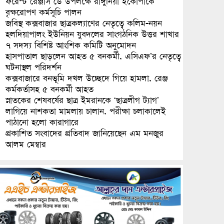
ফরেস্ট রেঞ্জার্স ডে উপলক্ষে রাঙ্গুনিয়া ইকোপার্কে
বৃক্ষরোপণ কর্মসূচি পালন
জবিস্থ কক্সবাজার ছাত্রকল্যাণের নেতৃত্বে কলিম-নয়ন
হলদিয়াপালং ইউনিয়ন যুবদলের সাংগঠনিক উত্তর শাখার
৭ সদস্য বিশিষ্ট আংশিক কমিটি অনুমোদন
হাসপাতাল ছাড়লেন আহত ৫ বনকর্মী, এসিএফ’র নেতৃত্বে
ঘটনাস্থল পরিদর্শন
কক্সবাজারে বনভূমি দখল উচ্ছেদে গিয়ে হামলা, রেঞ্জ
কর্মকর্তাসহ ৫ বনকর্মী আহত
স্নাতকের শেষবর্ষের ছাত্র ইমরানকে ‘ছাত্রলীগ ট্যাগ’
লাগিয়ে নাশকতা মামলায় চালান, পরীক্ষা চলাকালেই
পাঠানো হলো কারাগারে
প্রকাশিত সংবাদের প্রতিবাদ জানিয়েছেন এম মনজুর
আলম মেম্বার