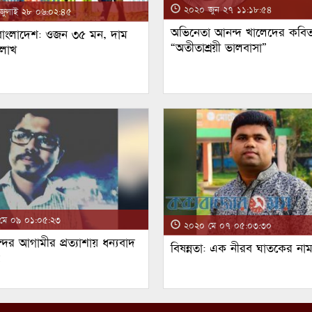
২০২০ জুন ২৭ ১১:১৮:৫৪
ুলাই ২৮ ০৬:০২:৪৫
অভিনেতা আনন্দ খালেদের কবিত
 বাংলাদেশ: ওজন ৩৫ মন, দাম
“অতীতাশ্রয়ী ভালবাসা”
 লাখ
ে ০৯ ০১:০৫:২৩
২০২০ মে ০৭ ০৫:০৩:৩০
্দর আগামীর প্রত্যাশায় ধন্যবাদ
বিষন্নতা: এক নীরব ঘাতকের না
!