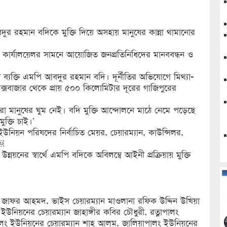
 রহমান বদিকে মুক্তি দিয়ে অসহায় মানুষের কান্না থামানোর
র কার্যালয়েলর সামনে আয়োজিত জনপ্রতিনিধিদের মানববন্ধন ও
ন ব্যক্তি এমপি আবদুর রহমান বদি। দূর্নীতির অভিযোগে মিথ্যা-
্সবাজার থেকে প্রায় ৫০০ কিলোমিটার দূরের গাজিপুরের
 মানুষের ঘুম নেই। বদি মুক্তি আন্দোলনে মাঠে নেমে পড়েছে
ুক্তি চাই।’
িয়ন পরিষদের নির্বাচিত মেয়র, চেয়ারম্যান, কাউন্সিলর,
।￼
উন্নয়নের স্বার্থে এমপি বদিকে অবিলম্বে আইনী প্রক্রিয়ায় মুক্তি
ন জাফর আহমদ, ভাইস চেয়ারম্যান মাওলানা রফিক উদ্দিন উখিয়া
য়নের চেয়ারম্যান জাহাঙ্গীর কবির চৌধুরী, রত্নাপালং
ালং ইউনিয়নের চেয়ারম্যান শাহ আলম, জালিয়াপালং ইউনিয়নের