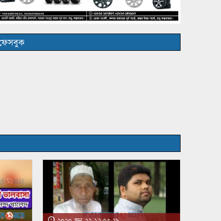
ফেসবুক
২০২০ জুন ২২ ১২:৫৩:২৯