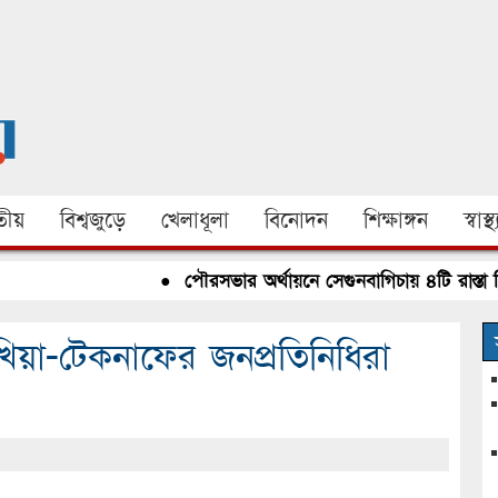
ীয়
বিশ্বজুড়ে
খেলাধূলা
বিনোদন
শিক্ষাঙ্গন
স্বাস্থ্
●
পৌরসভার অর্থায়নে সেগুনবাগিচায় ৪টি রাস্তা নির্মাণ
খিয়া-টেকনাফের জনপ্রতিনিধিরা