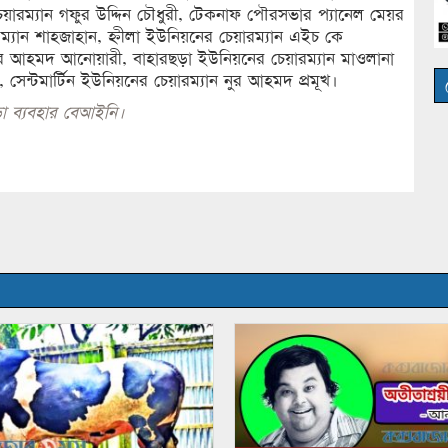
েয়ারম্যান গফুর উদ্দিন চৌধুরী, টেকনাফ পৌরসভার প্যানেল মেয়র
যান শাহজাহান, হ্নীলা ইউনিয়নের চেয়ারম্যান এইচ কে
নুর আহমদ আনোয়ারী, বাহারছড়া ইউনিয়নের চেয়ারম্যান মাওলানা
সেন্টমার্টিন ইউনিয়নের চেয়ারম্যান নুর আহমদ প্রমূখ।
া ব্যবহার বেআইনি।