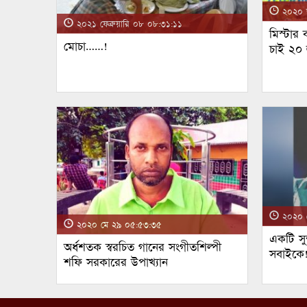
২০২০ জ
২০২১ ফেব্রুয়ারি ০৮ ০৮:৩১:১১
মিস্টার
মোচা……!
চাই ২০
২০২০ ম
২০২০ মে ২৯ ০৫:৫৩:৩৫
একটি সুন
অর্ধশতক স্বরচিত গানের সংগীতশিল্পী
সবাইকে
শফি সরকারের উপাখ্যান