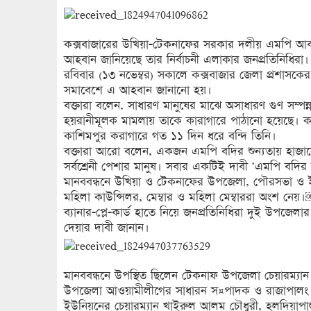
কক্সবাজারের উখিয়া-টেকনাফের সরকার দলীয় এমপি আবদুর
আহবান জানিয়েছে তার নির্বাচনী এলাকার জনপ্রতিনিধিরা।
রবিবার (১৩ নভেম্বর) সকালে কক্সবাজার জেলা প্রশাসকে
সমাবেশে এ আহবান জানানো হয়।
বক্তারা বলেন, সাধারণ মানুষের মাঝে অসাধারণ গুণ সম্পন্
হয়রানীমূলক মামলায় তাকে কারাগারে পাঠানো হয়েছে। কক
কাশিমপুর করাগারে গত ১১ দিন ধরে বন্দি তিনি।
বক্তারা আরো বলেন, একজন এমপি বদির শুন্যতায় হাজারো
সর্বশ্রেনী পেশার মানুষ। সবার একটিই দাবী ‘এমপি বদির ম
মানববন্ধনে উখিয়া ও টেকনাফের উপজেলা, পৌরসভা ও ইউন
মহিলা কাউন্সিলর, মেম্বার ও মহিলা মেম্বাররা অংশ নেয়
ব্যানার-প্লে-কার্ড হাতে নিয়ে জনপ্রতিনিধিরা দুই উপজেলার 
দেয়ার দাবী জানান।
মানববন্ধনে উপস্থিত ছিলেন টেকনাফ উপজেলা চেয়ারম্যা
উপজেলা আওয়ামীলীগের সাধারন স¤পাদক ও রাজাপালং ইউনি
ইউনিয়নের চেয়ারম্যান খাইরুল আলম চৌধুরী, হলদিয়াপ