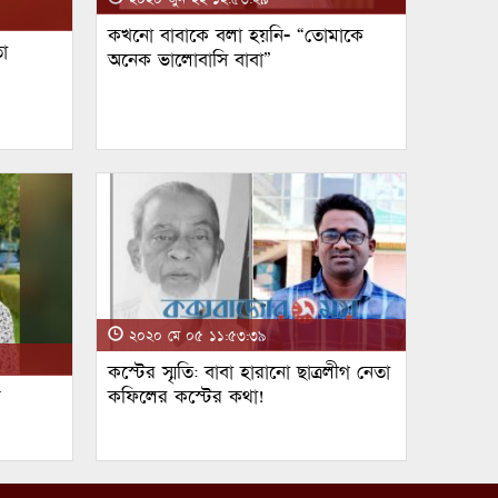
কখনো বাবাকে বলা হয়নি- “তোমাকে
া
অনেক ভালোবাসি বাবা”
২০২০ মে ০৫ ১১:৫৩:৩৯
কস্টের স্মৃতি: বাবা হারানো ছাত্রলীগ নেতা
ম
কফিলের কস্টের কথা!