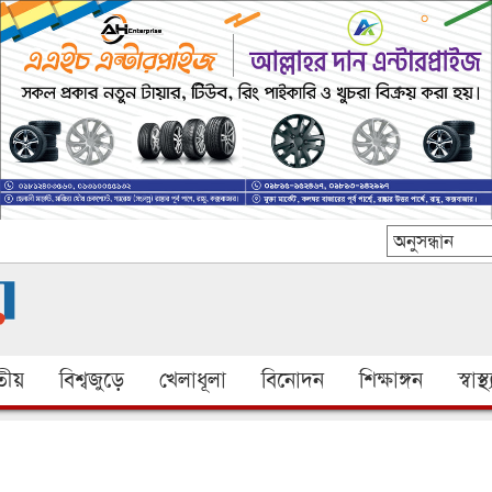
ীয়
বিশ্বজুড়ে
খেলাধূলা
বিনোদন
শিক্ষাঙ্গন
স্বাস্থ্