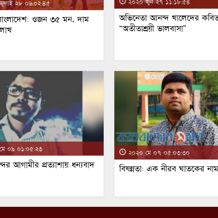
২০২০ জুন ২৭ ১১:১৮:৫৪
ুলাই ২৮ ০৬:০২:৪৫
অভিনেতা আনন্দ খালেদের কবিত
 বাংলাদেশ: ওজন ৩৫ মন, দাম
“অতীতাশ্রয়ী ভালবাসা”
 লাখ
ে ০৯ ০১:০৫:২৩
২০২০ মে ০৭ ০৫:০৩:৩০
্দর আগামীর প্রত্যাশায় ধন্যবাদ
বিষন্নতা: এক নীরব ঘাতকের না
!