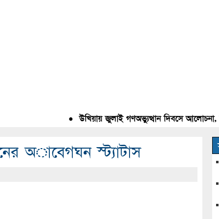
●
উখিয়ায় জুলাই গণঅভ্যুত্থান দিবসে আলোচনা, রক্ত
নের অাবেগঘন স্ট্যাটাস