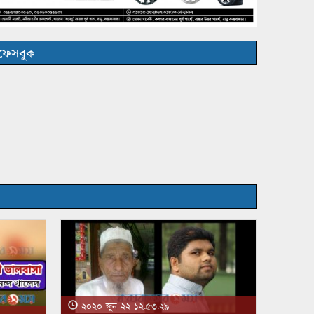
ফেসবুক
২০২০ জুন ২২ ১২:৫৩:২৯