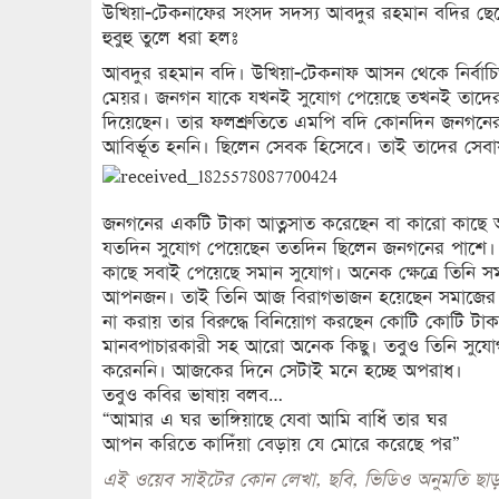
উখিয়া-টেকনাফের সংসদ সদস্য আবদুর রহমান বদির ছেলে 
হুবুহু তুলে ধরা হলঃ
আবদুর রহমান বদি। উখিয়া-টেকনাফ আসন থেকে নির্বা
মেয়র। জনগন যাকে যখনই সুযোগ পেয়েছে তখনই তাদের ভো
দিয়েছেন। তার ফলশ্রুতিতে এমপি বদি কোনদিন জনগনের
আবির্ভূত হননি। ছিলেন সেবক হিসেবে। তাই তাদের সেব
জনগনের একটি টাকা আত্নসাত করেছেন বা কারো কাছে অন
যতদিন সুযোগ পেয়েছেন ততদিন ছিলেন জনগনের পাশে।
কাছে সবাই পেয়েছে সমান সুযোগ। অনেক ক্ষেত্রে তিনি সম
আপনজন। তাই তিনি আজ বিরাগভাজন হয়েছেন সমাজের কিছু
না করায় তার বিরুদ্ধে বিনিয়োগ করছেন কোটি কোটি টাকা
মানবপাচারকারী সহ আরো অনেক কিছু। তবুও তিনি সুযোগ 
করেননি। আজকের দিনে সেটাই মনে হচ্ছে অপরাধ।
তবুও কবির ভাষায় বলব…
“আমার এ ঘর ভাঙ্গিয়াছে যেবা আমি বাধিঁ তার ঘর
আপন করিতে কাদিঁয়া বেড়ায় যে মোরে করেছে পর”
এই ওয়েব সাইটের কোন লেখা, ছবি, ভিডিও অনুমতি ছাড়