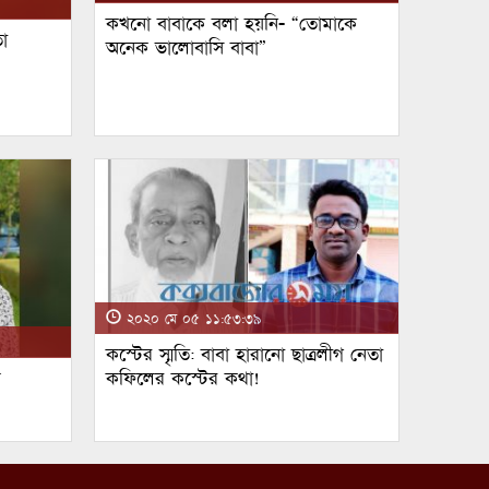
কখনো বাবাকে বলা হয়নি- “তোমাকে
া
অনেক ভালোবাসি বাবা”
২০২০ মে ০৫ ১১:৫৩:৩৯
কস্টের স্মৃতি: বাবা হারানো ছাত্রলীগ নেতা
ম
কফিলের কস্টের কথা!