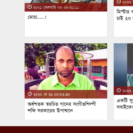
২০২০ জ
২০২১ ফেব্রুয়ারি ০৮ ০৮:৩১:১১
মিস্টার
মোচা……!
চাই ২০
২০২০ ম
২০২০ মে ২৯ ০৫:৫৩:৩৫
একটি সুন
অর্ধশতক স্বরচিত গানের সংগীতশিল্পী
সবাইকে
শফি সরকারের উপাখ্যান