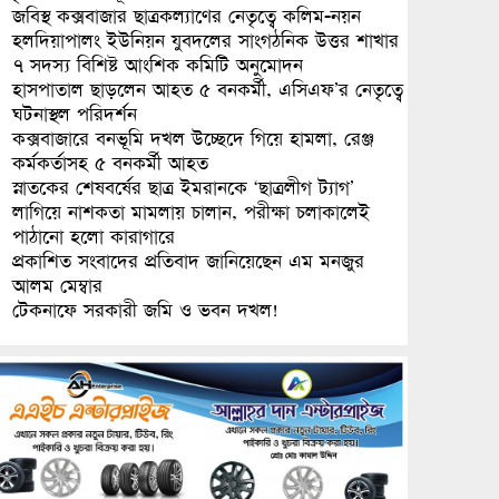
জবিস্থ কক্সবাজার ছাত্রকল্যাণের নেতৃত্বে কলিম-নয়ন
হলদিয়াপালং ইউনিয়ন যুবদলের সাংগঠনিক উত্তর শাখার
৭ সদস্য বিশিষ্ট আংশিক কমিটি অনুমোদন
হাসপাতাল ছাড়লেন আহত ৫ বনকর্মী, এসিএফ’র নেতৃত্বে
ঘটনাস্থল পরিদর্শন
কক্সবাজারে বনভূমি দখল উচ্ছেদে গিয়ে হামলা, রেঞ্জ
কর্মকর্তাসহ ৫ বনকর্মী আহত
স্নাতকের শেষবর্ষের ছাত্র ইমরানকে ‘ছাত্রলীগ ট্যাগ’
লাগিয়ে নাশকতা মামলায় চালান, পরীক্ষা চলাকালেই
পাঠানো হলো কারাগারে
প্রকাশিত সংবাদের প্রতিবাদ জানিয়েছেন এম মনজুর
আলম মেম্বার
টেকনাফে সরকারী জমি ও ভবন দখল!