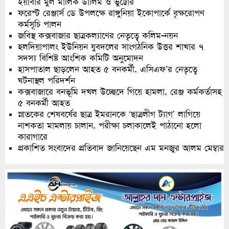
ইয়াবার মুল মালিক ডালিম ও ভুট্টোর
ফরেস্ট রেঞ্জার্স ডে উপলক্ষে রাঙ্গুনিয়া ইকোপার্কে বৃক্ষরোপণ
কর্মসূচি পালন
জবিস্থ কক্সবাজার ছাত্রকল্যাণের নেতৃত্বে কলিম-নয়ন
হলদিয়াপালং ইউনিয়ন যুবদলের সাংগঠনিক উত্তর শাখার ৭
সদস্য বিশিষ্ট আংশিক কমিটি অনুমোদন
হাসপাতাল ছাড়লেন আহত ৫ বনকর্মী, এসিএফ’র নেতৃত্বে
ঘটনাস্থল পরিদর্শন
কক্সবাজারে বনভূমি দখল উচ্ছেদে গিয়ে হামলা, রেঞ্জ কর্মকর্তাসহ
৫ বনকর্মী আহত
স্নাতকের শেষবর্ষের ছাত্র ইমরানকে ‘ছাত্রলীগ ট্যাগ’ লাগিয়ে
নাশকতা মামলায় চালান, পরীক্ষা চলাকালেই পাঠানো হলো
কারাগারে
প্রকাশিত সংবাদের প্রতিবাদ জানিয়েছেন এম মনজুর আলম মেম্বার