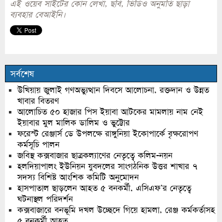
এই ওয়েব সাইটের কোন লেখা, ছবি, ভিডিও অনুমতি ছাড়া
ব্যবহার বেআইনি।
সর্বশেষ
উখিয়ায় জুলাই গণঅভ্যুত্থান দিবসে আলোচনা, রক্তদান ও উন্নত
খাবার বিতরণ
আলোচিত ৫০ হাজার পিস ইয়াবা আটকের মামলায় নাম নেই
ইয়াবার মুল মালিক ডালিম ও ভুট্টোর
ফরেস্ট রেঞ্জার্স ডে উপলক্ষে রাঙ্গুনিয়া ইকোপার্কে বৃক্ষরোপণ
কর্মসূচি পালন
জবিস্থ কক্সবাজার ছাত্রকল্যাণের নেতৃত্বে কলিম-নয়ন
হলদিয়াপালং ইউনিয়ন যুবদলের সাংগঠনিক উত্তর শাখার ৭
সদস্য বিশিষ্ট আংশিক কমিটি অনুমোদন
হাসপাতাল ছাড়লেন আহত ৫ বনকর্মী, এসিএফ’র নেতৃত্বে
ঘটনাস্থল পরিদর্শন
কক্সবাজারে বনভূমি দখল উচ্ছেদে গিয়ে হামলা, রেঞ্জ কর্মকর্তাসহ
৫ বনকর্মী আহত