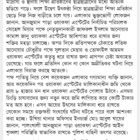
মাদ্রাসা ও স্থানীয় শিক্ষা প্রতিষ্ঠানের ছাত্রছাত্রীদের মধ্যে আতংক
ছড়িয়ে পড়ে। ফলে উদ্বেগ উৎকণ্ঠা নিয়ে ছাত্রছাত্রীরা শিক্ষা প্রতিষ্ঠান
ছেড়ে নিজ নিজ বাড়ীতে চলে যায়। এলাকার ভুক্তভোগী লোকজন
জানান, আনজুমান পাড়া ওয়াকফা এস্টেটের নির্বাচিত পরিচালক
সোহেল মিয়ার পক্ষে নেতৃত্বদানকারী জাফরুল ইসলাম আনোয়ার
কামাল জানু ওয়াকফা এস্টেটের আধিপাত্য ধরে রাখার জন্য
শক্তির মহড়া চালাচ্ছে। অপর দিকে প্রতিপক্ষকে ঠেকাতে লতিফ
আনোয়ার চৌধুরীর পক্ষে সুলতান মেম্বার ও তোফাইল আহমদ
ওয়াকফা এস্টেটের কতৃত্ব ধরে রাখার জন্য প্রাণপন চেষ্টা অব্যাহত
রেখেছে। যার ফলে প্রতিদিন কোন না কোন অপ্রীতিকর ঘটনা নিয়ে
এলাকায় বিরাজ করছে আতংক।
পক্ষ পাতিত্ব নিয়ে বেশ কয়েকজন এলাকার গণ্যমান্য ব্যক্তি জানান,
আর কয়েকদিন পর ওয়াকফা এস্টেটের মালিকানাধীন জমি থেকে
প্রায় ৮ হাজার মন ধান ওয়াকফা এস্টেটের গোলায় উঠবে। এসময়
চিংড়ি চাষাবাদের জন্য নতুন করে জমি লাগিয়ত করে কোটি টাকার
মত আয় হবে। এসব আয়ের উৎসের মালিকানা ধরে রাখতে
যেকোন সময়ে রক্তক্ষয়ী সংঘর্ষের ঘটনা ঘটতে পারে বলে আশংকা
করা হচ্ছে। উখিয়া থানার অফিসার ইনচার্জ মোঃ আবুল খায়ের
জানান, পালংখালী আনজুমান পাড়া ওয়াকফা এস্টেটের আইন
শৃঙ্খলা পরিস্থিতি স্বাভাবিক রাখতে পুলিশ বাহিনী তৎপর রয়েছে।