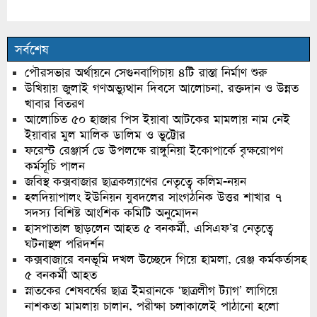
সর্বশেষ
পৌরসভার অর্থায়নে সেগুনবাগিচায় ৪টি রাস্তা নির্মাণ শুরু
উখিয়ায় জুলাই গণঅভ্যুত্থান দিবসে আলোচনা, রক্তদান ও উন্নত
খাবার বিতরণ
আলোচিত ৫০ হাজার পিস ইয়াবা আটকের মামলায় নাম নেই
ইয়াবার মুল মালিক ডালিম ও ভুট্টোর
ফরেস্ট রেঞ্জার্স ডে উপলক্ষে রাঙ্গুনিয়া ইকোপার্কে বৃক্ষরোপণ
কর্মসূচি পালন
জবিস্থ কক্সবাজার ছাত্রকল্যাণের নেতৃত্বে কলিম-নয়ন
হলদিয়াপালং ইউনিয়ন যুবদলের সাংগঠনিক উত্তর শাখার ৭
সদস্য বিশিষ্ট আংশিক কমিটি অনুমোদন
হাসপাতাল ছাড়লেন আহত ৫ বনকর্মী, এসিএফ’র নেতৃত্বে
ঘটনাস্থল পরিদর্শন
কক্সবাজারে বনভূমি দখল উচ্ছেদে গিয়ে হামলা, রেঞ্জ কর্মকর্তাসহ
৫ বনকর্মী আহত
স্নাতকের শেষবর্ষের ছাত্র ইমরানকে ‘ছাত্রলীগ ট্যাগ’ লাগিয়ে
নাশকতা মামলায় চালান, পরীক্ষা চলাকালেই পাঠানো হলো