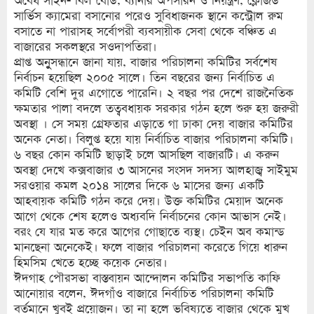
অবৈধ সাইন- বিল বোর্ড, ব্যানার অপসারন ও নিয়ন্ত্রণ, ক্লোজড
সার্ভিস ক্যামেরা বসানোর পরেও সুবিধাজনক স্থানে কন্ট্রোল রুম
বসাতে না পারাসহ সর্বোপরী ব্যবসায়ীক সেবা থেকে বঞ্চিত এ
বাজারের সকলস্থরে সওদাপতিরা।
প্রাপ্ত অনুুসন্ধানে জানা যায়, বাজার পরিচালনা কমিটির সর্বশেষ
নির্বাচন হয়েছিল ২০০৫ সালে। তিন বছরের জন্য নির্বাচিত এ
কমিটি বেশি দুর এগোতে পারেনি। ২ বছর পর দেশে রাজনৈতিক
ক্ষমতার পালা বদলে তত্ববধায়ক সরকার গঠন হলে শুরু হয় জরুরী
অবস্থা । সে সময় গ্রেফতার এড়াতে গা ঢাকা দেয় বাজার কমিটির
অনেক নেতা। বিলুপ্ত হয়ে যায় নির্বাচিত বাজার পরিচালনা কমিটি।
৬ বছর কোন কমিটি ছাড়াই চলে আসছিল বাজারটি। এ করুন
অবস্থা দেখে কক্সবাজার ৩ আসনের সংসদ সদস্য আলহাজ্ব সাইমুম
সরওয়ার কমল ২০১৪ সালের দিকে ৬ মাসের জন্য একটি
আহবায়ক কমিটি গঠন করে দেয়। উক্ত কমিটির মেয়াদ অনেক
আগে থেকে শেষ হলেও অধ্যবদি নির্বাচনের কোন আভাস নেই।
বরং যে যার মত করে আগের গোছাতে ব্যস্থ। চেইন অব কমান্ড
মানছেনা অনেকেই। ফলে বাজার পরিচালনা করেতে গিয়ে ধারুন
হিমসিম খেতে হচ্ছে কয়েক নেতার।
ঈদগাহ পৌরসভা বাস্তবায়ন আন্দোলন কমিটির সভাপতি কাফি
আনোয়ার বলেন, ঈদগাঁও বাজারে নির্বাচিত পরিচালনা কমিটি
বর্তমানে খুবই প্রয়োজন। তা না হলে ভবিষ্যতে বাজার থেকে মুখ