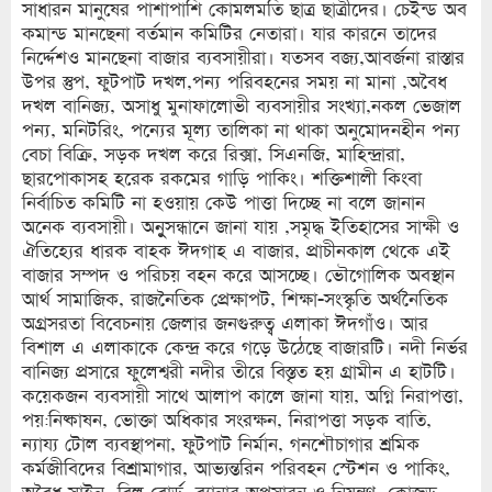
সাধারন মানুষের পাশাপাশি কোমলমতি ছাত্র ছাত্রীদের। চেইন্ড অব
কমান্ড মানছেনা বর্তমান কমিটির নেতারা। যার কারনে তাদের
নির্দ্দেশও মানছেনা বাজার ব্যবসায়ীরা। যতসব বজ্য,আবর্জনা রাস্তার
উপর স্তুপ, ফুটপাট দখল,পন্য পরিবহনের সময় না মানা ,অবৈধ
দখল বানিজ্য, অসাধু মুনাফালোভী ব্যবসায়ীর সংখ্যা,নকল ভেজাল
পন্য, মনিটরিং, পন্যের মূল্য তালিকা না থাকা অনুমোদনহীন পন্য
বেচা বিক্রি, সড়ক দখল করে রিক্সা, সিএনজি, মাহিন্দ্রারা,
ছারপোকাসহ হরেক রকমের গাড়ি পাকিং। শক্তিশালী কিংবা
নির্বাচিত কমিটি না হওয়ায় কেউ পাত্তা দিচ্ছে না বলে জানান
অনেক ব্যবসায়ী। অনুুসন্ধানে জানা যায় ,সমৃদ্ধ ইতিহাসের সাক্ষী ও
ঐতিহ্যের ধারক বাহক ঈদগাহ এ বাজার, প্রাচীনকাল থেকে এই
বাজার সম্পদ ও পরিচয় বহন করে আসচ্ছে। ভৌগোলিক অবস্থান
আর্থ সামাজিক, রাজনৈতিক প্রেক্ষাপট, শিক্ষা-সংস্কৃতি অর্থনৈতিক
অগ্রসরতা বিবেচনায় জেলার জনগুরুত্ব এলাকা ঈদগাঁও। আর
বিশাল এ এলাকাকে কেন্দ্র করে গড়ে উঠেছে বাজারটি। নদী নির্ভর
বানিজ্য প্রসারে ফুলেশ্বরী নদীর তীরে বিস্তৃত হয় গ্রামীন এ হাটটি।
কয়েকজন ব্যবসায়ী সাথে আলাপ কালে জানা যায়, অগ্নি নিরাপত্তা,
পয়:নিষ্কাষন, ভোক্তা অধিকার সংরক্ষন, নিরাপত্তা সড়ক বাতি,
ন্যায্য টোল ব্যবস্থাপনা, ফুটপাট নির্মান, গনশৌচাগার শ্রমিক
কর্মজীবিদের বিশ্রামাগার, আভ্যন্তরিন পরিবহন স্টেশন ও পাকিং,