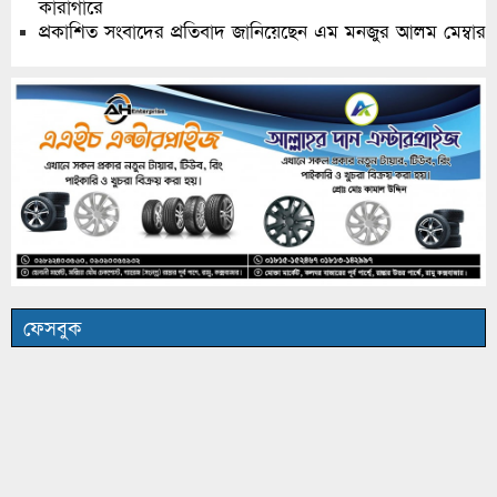
কারাগারে
প্রকাশিত সংবাদের প্রতিবাদ জানিয়েছেন এম মনজুর আলম মেম্বার
ফেসবুক