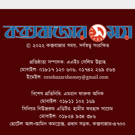
© ২০২২ কক্সবাজার সময়, সর্বস্বত্ব সংরক্ষিত
প্রতিষ্ঠাতা সম্পাদক: এএইচ সেলিম উল্লাহ
মোবাইল: ০১৮১৭ ১২০ ৬০৬, ০১৭৪২ ২৬৯ ৫৬৩
ইমেইল:
coxsbazarshomoy@gmail.com
বিশেষ প্রতিনিধি: এমরান ফারুক অনিক
মোবাইল: ০১৮১১ ১০২ ১৬৯
সিনিয়র নিউজরুম এডিটর: হামীম ফরহাদ সায়েম
মোবাইল: ০১৮২৪ ৯৩৪ ৩৮৬
হোটেল আল-আমিন কমপ্লেক্স, প্রধান সড়ক, কক্সবাজার-৪৭০০