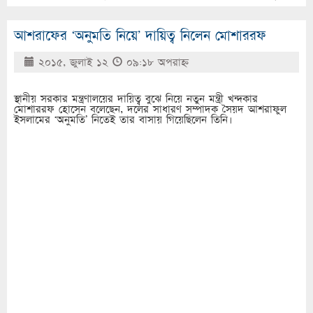
আশরাফের ‘অনুমতি নিয়ে’ দায়িত্ব নিলেন মোশাররফ
২০১৫, জুলাই ১২
০৯:১৮ অপরাহ্ণ
স্থানীয় সরকার মন্ত্রণালয়ের দায়িত্ব বুঝে নিয়ে নতুন মন্ত্রী খন্দকার
মোশাররফ হোসেন বলেছেন, দলের সাধারণ সম্পাদক সৈয়দ আশরাফুল
ইসলামের ‘অনুমতি’ নিতেই তার বাসায় গিয়েছিলেন তিনি।