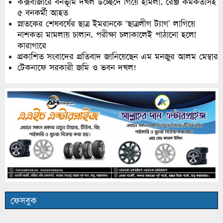
কক্সবাজারে বনভূমি দখল উচ্ছেদে গিয়ে হামলা, রেঞ্জ কর্মকর্তাসহ
৫ বনকর্মী আহত
স্নাতকের শেষবর্ষের ছাত্র ইমরানকে ‘ছাত্রলীগ ট্যাগ’ লাগিয়ে
নাশকতা মামলায় চালান, পরীক্ষা চলাকালেই পাঠানো হলো
কারাগারে
প্রকাশিত সংবাদের প্রতিবাদ জানিয়েছেন এম মনজুর আলম মেম্বার
টেকনাফে সরকারী জমি ও ভবন দখল!
ফেসবুক