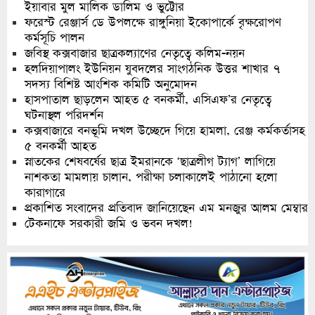
ইয়াবার মুল মালিক ডালিম ও ভুট্টোর
ফরেস্ট রেঞ্জার্স ডে উপলক্ষে রাঙ্গুনিয়া ইকোপার্কে বৃক্ষরোপণ
কর্মসূচি পালন
জবিস্থ কক্সবাজার ছাত্রকল্যাণের নেতৃত্বে কলিম-নয়ন
হলদিয়াপালং ইউনিয়ন যুবদলের সাংগঠনিক উত্তর শাখার ৭
সদস্য বিশিষ্ট আংশিক কমিটি অনুমোদন
হাসপাতাল ছাড়লেন আহত ৫ বনকর্মী, এসিএফ’র নেতৃত্বে
ঘটনাস্থল পরিদর্শন
কক্সবাজারে বনভূমি দখল উচ্ছেদে গিয়ে হামলা, রেঞ্জ কর্মকর্তাসহ
৫ বনকর্মী আহত
স্নাতকের শেষবর্ষের ছাত্র ইমরানকে ‘ছাত্রলীগ ট্যাগ’ লাগিয়ে
নাশকতা মামলায় চালান, পরীক্ষা চলাকালেই পাঠানো হলো
কারাগারে
প্রকাশিত সংবাদের প্রতিবাদ জানিয়েছেন এম মনজুর আলম মেম্বার
টেকনাফে সরকারী জমি ও ভবন দখল!