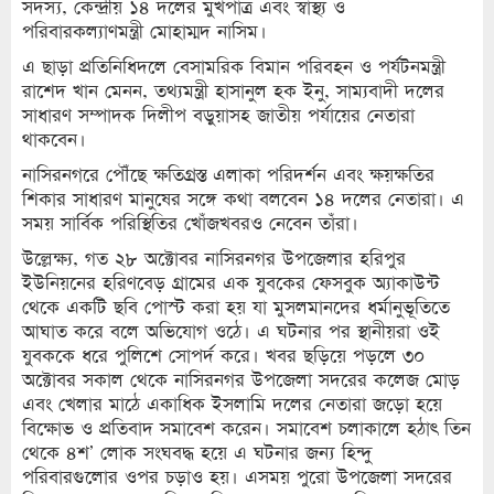
সদস্য, কেন্দ্রীয় ১৪ দলের মুখপাত্র এবং স্বাস্থ্য ও
পরিবারকল্যাণমন্ত্রী মোহাম্মদ নাসিম।
এ ছাড়া প্রতিনিধিদলে বেসামরিক বিমান পরিবহন ও পর্যটনমন্ত্রী
রাশেদ খান মেনন, তথ্যমন্ত্রী হাসানুল হক ইনু, সাম্যবাদী দলের
সাধারণ সম্পাদক দিলীপ বড়ুয়াসহ জাতীয় পর্যায়ের নেতারা
থাকবেন।
নাসিরনগরে পৌঁছে ক্ষতিগ্রস্ত এলাকা পরিদর্শন এবং ক্ষয়ক্ষতির
শিকার সাধারণ মানুষের সঙ্গে কথা বলবেন ১৪ দলের নেতারা। এ
সময় সার্বিক পরিস্থিতির খোঁজখবরও নেবেন তাঁরা।
উল্লেক্ষ্য, গত ২৮ অক্টোবর নাসিরনগর উপজেলার হরিপুর
ইউনিয়নের হরিণবেড় গ্রামের এক যুবকের ফেসবুক অ্যাকাউন্ট
থেকে একটি ছবি পোস্ট করা হয় যা মুসলমানদের ধর্মানুভূতিতে
আঘাত করে বলে অভিযোগ ওঠে। এ ঘটনার পর স্থানীয়রা ওই
যুবককে ধরে পুলিশে সোপর্দ করে। খবর ছড়িয়ে পড়লে ৩০
অক্টোবর সকাল থেকে নাসিরনগর উপজেলা সদরের কলেজ মোড়
এবং খেলার মাঠে একাধিক ইসলামি দলের নেতারা জড়ো হয়ে
বিক্ষোভ ও প্রতিবাদ সমাবেশ করেন। সমাবেশ চলাকালে হঠাৎ তিন
থেকে ৪শ’ লোক সংঘবদ্ধ হয়ে এ ঘটনার জন্য হিন্দু
পরিবারগুলোর ওপর চড়াও হয়। এসময় পুরো উপজেলা সদরের