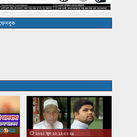
ফেসবুক
২০২০ জুন ২২ ১২:৫৩:২৯