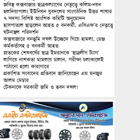
জবিস্থ কক্সবাজার ছাত্রকল্যাণের নেতৃত্বে কলিম-নয়ন
হলদিয়াপালং ইউনিয়ন যুবদলের সাংগঠনিক উত্তর শাখার
৭ সদস্য বিশিষ্ট আংশিক কমিটি অনুমোদন
হাসপাতাল ছাড়লেন আহত ৫ বনকর্মী, এসিএফ’র নেতৃত্বে
ঘটনাস্থল পরিদর্শন
কক্সবাজারে বনভূমি দখল উচ্ছেদে গিয়ে হামলা, রেঞ্জ
কর্মকর্তাসহ ৫ বনকর্মী আহত
স্নাতকের শেষবর্ষের ছাত্র ইমরানকে ‘ছাত্রলীগ ট্যাগ’
লাগিয়ে নাশকতা মামলায় চালান, পরীক্ষা চলাকালেই
পাঠানো হলো কারাগারে
প্রকাশিত সংবাদের প্রতিবাদ জানিয়েছেন এম মনজুর
আলম মেম্বার
টেকনাফে সরকারী জমি ও ভবন দখল!