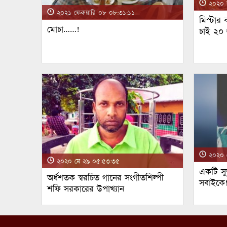
২০২০ জ
২০২১ ফেব্রুয়ারি ০৮ ০৮:৩১:১১
মিস্টার
মোচা……!
চাই ২০
২০২০ ম
২০২০ মে ২৯ ০৫:৫৩:৩৫
একটি সুন
অর্ধশতক স্বরচিত গানের সংগীতশিল্পী
সবাইকে
শফি সরকারের উপাখ্যান