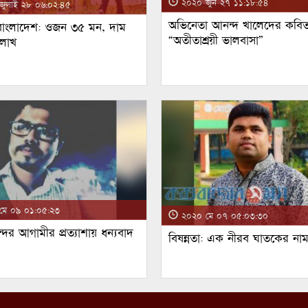
২০২০ জুন ২৭ ১১:১৮:৫৪
ুলাই ২৮ ০৬:০২:৪৫
অভিনেতা আনন্দ খালেদের কবিত
 বাংলাদেশ: ওজন ৩৫ মন, দাম
“অতীতাশ্রয়ী ভালবাসা”
 লাখ
ে ০৯ ০১:০৫:২৩
২০২০ মে ০৭ ০৫:০৩:৩০
্দর আগামীর প্রত্যাশায় ধন্যবাদ
বিষন্নতা: এক নীরব ঘাতকের না
!