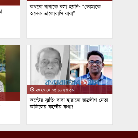
কখনো বাবাকে বলা হয়নি- “তোমাকে
া
অনেক ভালোবাসি বাবা”
২০২০ মে ০৫ ১১:৫৩:৩৯
কস্টের স্মৃতি: বাবা হারানো ছাত্রলীগ নেতা
ম
কফিলের কস্টের কথা!