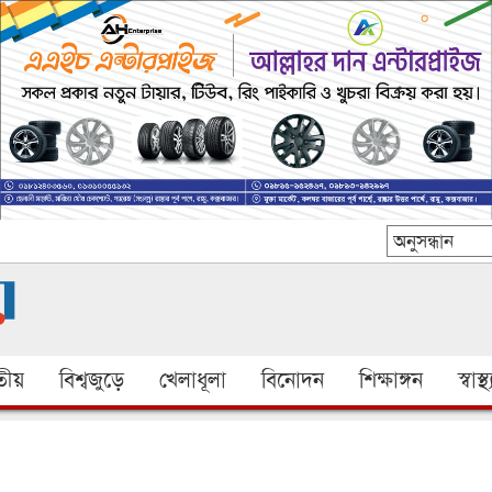
ীয়
বিশ্বজুড়ে
খেলাধূলা
বিনোদন
শিক্ষাঙ্গন
স্বাস্থ্