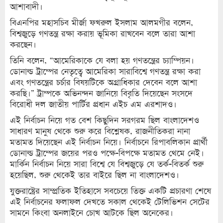
আশাবাদী।
বিএনপির মহাসচিব মীর্জা ফখরুল ইসলাম আলমগীর বলেন,
বিশ্বজুড়ে গণতন্ত্র রক্ষা করায় ভূমিকা রাখবেন বলে তারা আশা
করছেন।
তিনি বলেন, “আমেরিকাকে যে বলা হয় গণতন্ত্রের চ্যাম্পিয়ন।
ডোনাল্ড ট্রাম্পের নেতৃত্বে আমেরিকা সারাবিশ্বে গণতন্ত্র রক্ষা করা
এবং গণতন্ত্রের চর্চার বিষয়টিকে অগ্রাধিকার দেবেন বলে আশা
করছি।” ট্রাম্পকে অভিনন্দন জানিয়ে বিবৃতি দিয়েছেন সংসদে
বিরোধী দল জাতীয় পার্টির প্রধান এইচ এম এরশাদও।
এই নির্বাচন নিয়ে গত বেশ কিছুদিন সরগরম ছিল বাংলাদেশও
সাধারণ মানুষ থেকে শুরু করে বিশ্লেষক, রাজনীতিকরা নানা
মতামত দিয়েছেন এই নির্বাচন নিয়ে। নির্বাচনে রিপাবলিকান প্রার্থী
ডোনাল্ড ট্রাম্পের জয়ের পরও পক্ষে-বিপক্ষে মতামত থেমে নেই।
মার্কিন নির্বাচন নিয়ে সারা বিশ্বে যে বিশ্বজুড়ে যে তর্ক-বিতর্ক শুরু
হয়েছিল, শুরু থেকেই তার বাইরে ছিল না বাংলাদেশও।
যুক্তরাষ্ট্রের সাম্প্রতিক ইতিহাসে সবচেয়ে তিক্ত একটি প্রচারণা শেষে
এই নির্বাচনের ফলাফল দেখতে সকাল থেকেই টেলিভিশন সেটের
সামনে কিংবা অনলাইনে চোখ আটকে ছিল অনেকের।