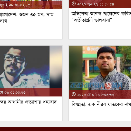
২০২০ জুন ২৭ ১১:১৮:৫৪
ুলাই ২৮ ০৬:০২:৪৫
অভিনেতা আনন্দ খালেদের কবিত
 বাংলাদেশ: ওজন ৩৫ মন, দাম
“অতীতাশ্রয়ী ভালবাসা”
 লাখ
ে ০৯ ০১:০৫:২৩
২০২০ মে ০৭ ০৫:০৩:৩০
্দর আগামীর প্রত্যাশায় ধন্যবাদ
বিষন্নতা: এক নীরব ঘাতকের না
!