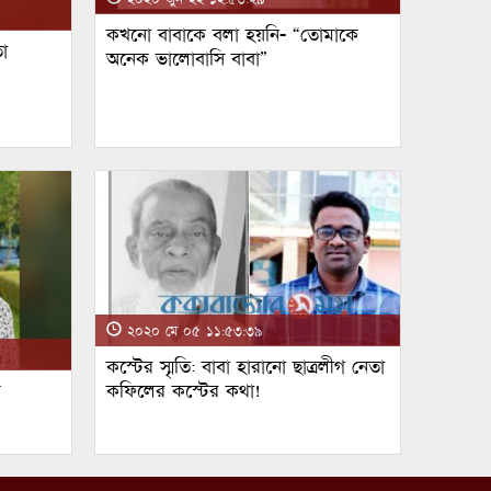
কখনো বাবাকে বলা হয়নি- “তোমাকে
া
অনেক ভালোবাসি বাবা”
২০২০ মে ০৫ ১১:৫৩:৩৯
কস্টের স্মৃতি: বাবা হারানো ছাত্রলীগ নেতা
ম
কফিলের কস্টের কথা!