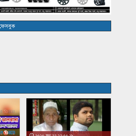
ফেসবুক
২০২০ জুন ২২ ১২:৫৩:২৯