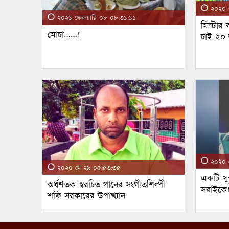
২০২০ জ
২০২১ ফেব্রুয়ারি ০৮ ০৮:৩১:১১
মিস্টার
মোচা……!
চাই ২০
২০২০ ম
২০২০ মে ২৯ ০৫:৫৩:৩৫
একটি সুন
অর্ধশতক স্বরচিত গানের সংগীতশিল্পী
সবাইকে
শফি সরকারের উপাখ্যান