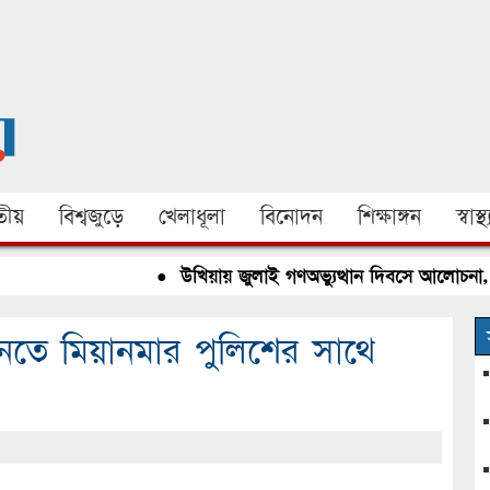
ীয়
বিশ্বজুড়ে
খেলাধূলা
বিনোদন
শিক্ষাঙ্গন
স্বাস্থ্
●
উখিয়ায় জুলাই গণঅভ্যুত্থান দিবসে আলোচনা, রক্ত
ে মিয়ানমার পুলিশের সাথে