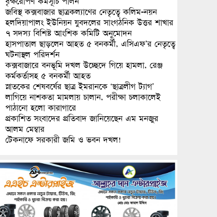
বৃক্ষরোপণ কর্মসূচি পালন
জবিস্থ কক্সবাজার ছাত্রকল্যাণের নেতৃত্বে কলিম-নয়ন
হলদিয়াপালং ইউনিয়ন যুবদলের সাংগঠনিক উত্তর শাখার
৭ সদস্য বিশিষ্ট আংশিক কমিটি অনুমোদন
হাসপাতাল ছাড়লেন আহত ৫ বনকর্মী, এসিএফ’র নেতৃত্বে
ঘটনাস্থল পরিদর্শন
কক্সবাজারে বনভূমি দখল উচ্ছেদে গিয়ে হামলা, রেঞ্জ
কর্মকর্তাসহ ৫ বনকর্মী আহত
স্নাতকের শেষবর্ষের ছাত্র ইমরানকে ‘ছাত্রলীগ ট্যাগ’
লাগিয়ে নাশকতা মামলায় চালান, পরীক্ষা চলাকালেই
পাঠানো হলো কারাগারে
প্রকাশিত সংবাদের প্রতিবাদ জানিয়েছেন এম মনজুর
আলম মেম্বার
টেকনাফে সরকারী জমি ও ভবন দখল!