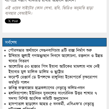
ব্যাপারে সজাগ থাকারও রাখার আহবান জানান।
এই ওয়েব সাইটের কোন লেখা, ছবি, ভিডিও অনুমতি ছাড়া
ব্যবহার বেআইনি।
সর্বশেষ
পৌরসভার অর্থায়নে সেগুনবাগিচায় ৪টি রাস্তা নির্মাণ শুরু
উখিয়ায় জুলাই গণঅভ্যুত্থান দিবসে আলোচনা, রক্তদান ও উন্নত
খাবার বিতরণ
আলোচিত ৫০ হাজার পিস ইয়াবা আটকের মামলায় নাম নেই
ইয়াবার মুল মালিক ডালিম ও ভুট্টোর
ফরেস্ট রেঞ্জার্স ডে উপলক্ষে রাঙ্গুনিয়া ইকোপার্কে বৃক্ষরোপণ
কর্মসূচি পালন
জবিস্থ কক্সবাজার ছাত্রকল্যাণের নেতৃত্বে কলিম-নয়ন
হলদিয়াপালং ইউনিয়ন যুবদলের সাংগঠনিক উত্তর শাখার ৭
সদস্য বিশিষ্ট আংশিক কমিটি অনুমোদন
হাসপাতাল ছাড়লেন আহত ৫ বনকর্মী, এসিএফ’র নেতৃত্বে