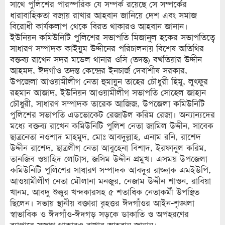
সাথে পুলিশের পারস্পরিক যে সম্পর্ক রয়েছে সে সম্পর্কের
ধারাবাহিকতা বজায় রাখার আহবান জানিয়ে দেশ এবং সমাজ
বিরোধী কার্যকলাপ থেকে বিরত থাকারও আহবান জানান।
ইউনিয়ন কমিউনিটি পুলিশের সভাপতি মিজানুল হকের সভাপতিত্বে
সাধারণ সম্পাদক কাইয়ুম উদ্দীনের পরিচালনায় বিশেষ অতিথির
বক্তব্য রাখেন সদর মডেল থানার ওসি (তদন্ত) বখতিয়ার উদ্দীন
আহমদ, ঈদগাঁও তদন্ত কেন্দ্রের ইনচার্জ দেবাশীষ সরকার,
উপজেলা আওয়ামীলীগ নেতা হুমায়ুন তাহের চৌধুরী হিমু, লুৎফুর
রহমান আজাদ, ইউনিয়ন আওয়ামীলীগ সভাপতি সোহেল জাহান
চৌধুরী, সাধারণ সম্পাদক তারেক আজিজ, উপজেলা কমিউনিটি
পুলিশের সভাপতি এডভোকেট রেজাউল করিম রেজা। অন্যান্যদের
মধ্যে বক্তব্য রাখেন কমিউনিটি পুলিশ নেতা জামিল উদ্দীন, সাবেক
ছাত্রনেতা নওশাদ মাহমুদ, মোঃ আবদুল্লাহ, এনাম রনি, রাশেদ
উদ্দীন রাশেদ, ছাত্রলীগ নেতা আবুহেনা বিশাদ, ইরফানুল করিম,
তানজিব ওয়াহিদ লোটাস, জসিম উদ্দীন প্রমুখ। এসময় উপজেলা
কমিউনিটি পুলিশের সাধারণ সম্পাদক আবদুর রাজ্জাক এমইউপি,
আওয়ামীলীগ নেতা মৌলানা মনজুর, নেজাম উদ্দীন শাওন, রাবিয়া
খানম, আবদু শুক্কুর খন্দকারসহ ৫ শতাধিক নেতাকর্মী উপস্থিত
ছিলেন। সভায় স্থানীয় বক্তারা বৃহত্তর ঈদগাঁওর আইন-শৃঙ্খলা
স্বাভাবিক ও ঈদগাঁও-ঈদগড় সড়কে ডাকাতি ও অপহরণের