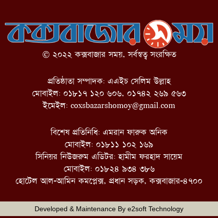
© ২০২২ কক্সবাজার সময়, সর্বস্বত্ব সংরক্ষিত
প্রতিষ্ঠাতা সম্পাদক: এএইচ সেলিম উল্লাহ
মোবাইল: ০১৮১৭ ১২০ ৬০৬, ০১৭৪২ ২৬৯ ৫৬৩
ইমেইল:
coxsbazarshomoy@gmail.com
বিশেষ প্রতিনিধি: এমরান ফারুক অনিক
মোবাইল: ০১৮১১ ১০২ ১৬৯
সিনিয়র নিউজরুম এডিটর: হামীম ফরহাদ সায়েম
মোবাইল: ০১৮২৪ ৯৩৪ ৩৮৬
হোটেল আল-আমিন কমপ্লেক্স, প্রধান সড়ক, কক্সবাজার-৪৭০০
Developed & Maintenance By
e2soft Technology