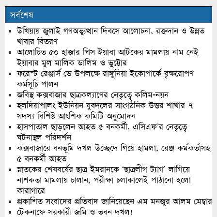
সর্বশেষ
উখিয়ায় জুলাই গণঅভ্যুত্থান দিবসে আলোচনা, রক্তদান ও উন্নত
খাবার বিতরণ
আলোচিত ৫০ হাজার পিস ইয়াবা আটকের মামলায় নাম নেই
ইয়াবার মুল মালিক ডালিম ও ভুট্টোর
ফরেস্ট রেঞ্জার্স ডে উপলক্ষে রাঙ্গুনিয়া ইকোপার্কে বৃক্ষরোপণ
কর্মসূচি পালন
জবিস্থ কক্সবাজার ছাত্রকল্যাণের নেতৃত্বে কলিম-নয়ন
হলদিয়াপালং ইউনিয়ন যুবদলের সাংগঠনিক উত্তর শাখার ৭
সদস্য বিশিষ্ট আংশিক কমিটি অনুমোদন
হাসপাতাল ছাড়লেন আহত ৫ বনকর্মী, এসিএফ’র নেতৃত্বে
ঘটনাস্থল পরিদর্শন
কক্সবাজারে বনভূমি দখল উচ্ছেদে গিয়ে হামলা, রেঞ্জ কর্মকর্তাসহ
৫ বনকর্মী আহত
স্নাতকের শেষবর্ষের ছাত্র ইমরানকে ‘ছাত্রলীগ ট্যাগ’ লাগিয়ে
নাশকতা মামলায় চালান, পরীক্ষা চলাকালেই পাঠানো হলো
কারাগারে
প্রকাশিত সংবাদের প্রতিবাদ জানিয়েছেন এম মনজুর আলম মেম্বার
টেকনাফে সরকারী জমি ও ভবন দখল!