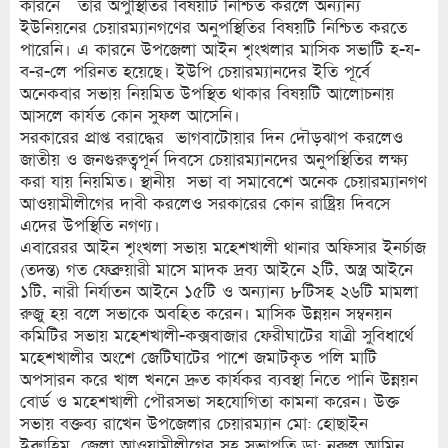
কারনে তার অপুস্থিতির বিষয়টি নিশ্চিত করলে অন্যান্য
ইউনিয়নের চেয়ারম্যানগণের অনুপস্থিতির বিষয়টি নিশ্চিত করতে
পারেনি। এ কারনে উপজেলা আইন শৃংখলার মাসিক সভাটি হ-য-
ব-র-লে পরিনত হয়েছে। ইউপি চেয়ারম্যানদের ইতি পূর্বে
অনেকবার সভায় নিয়মিত উপস্থিত থাকার বিষয়টি আলোচনায়
আসলে কার্যত কোন সুফল আসেনি।
সরকারের প্রাপ্ত বরাদ্ধের ভাগবাটোয়ার দিন দৌড়ঝাপ করলেও
জাতীয় ও জনগুরুত্বপূর্ন দিবসে চেয়ারম্যানদের অনুপস্থিতির লক্ষ্য
করা যায় নিয়মিত। স্থানীয় সভা বা সমাবেশে অনেক চেয়ারম্যানগণ
আওয়ামীলীগের দাবী করলেও সরকারের কোন রাষ্ট্রিয় দিবসে
এদের উপস্থিতি নগণ্য।
এবারেরর আইন শৃংখলা সভায় মহেশখালী থানার অফিসার ইনর্চাজ
(তদন্ত) গত ফেব্রুয়ারী মাসে মাদক দ্রব্য আইনে ২টি, অস্ত্র আইনে
১টি, নারী নির্যাতন আইনে ১৫টি ও অন্যান্য ৮টিসহ ২৬টি মামলা
রুজু হয় বলে সভাকে অবহিত করেন। মাসিক উন্নয়ন সম্বনয়ন
কমিটির সভায় মহেশখালী-কক্সবাজার ফেরীঘাটের যাত্রী সুবিধার্থে
মহেশখালীর অংশে জেটিঘাটের পাশে জমাটকৃত পলি মাটি
অপসারন করে খাল খননে দ্রুত কার্যকর ব্যবস্থা নিতে পানি উন্নয়ন
বোর্ড ও মহেশখালী পৌরসভা সহযোগিতা কামনা করেন। উক্ত
সভায় বক্তব্য রাখেন উপজেলার চেয়ারম্যান মো: হোছাইন
ইব্রাুহিম, জেলা আওয়ামীলীগের সহ সভাপতি ডা: নুরুল আমিন,