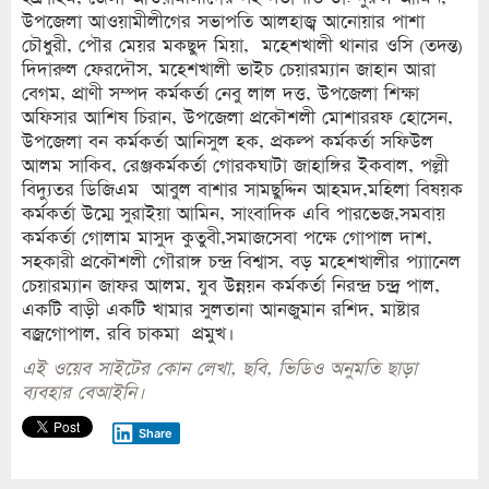
উপজেলা আওয়ামীলীগের সভাপতি আলহাজ্ব আনোয়ার পাশা
চৌধুরী, পৌর মেয়র মকছুদ মিয়া, মহেশখালী থানার ওসি (তদন্ত)
দিদারুল ফেরদৌস, মহেশখালী ভাইচ চেয়ারম্যান জাহান আরা
বেগম, প্রাণী সম্পদ কর্মকর্তা নেবু লাল দত্ত, উপজেলা শিক্ষা
অফিসার আশিষ চিরান, উপজেলা প্রকৌশলী মোশাররফ হোসেন,
উপজেলা বন কর্মকর্তা আনিসুল হক, প্রকল্প কর্মকর্তা সফিউল
আলম সাকিব, রেঞ্জকর্মকর্তা গোরকঘাটা জাহাঙ্গির ইকবাল, পল্লী
বিদ্যুতর ডিজিএম আবুল বাশার সামছুদ্দিন আহমদ,মহিলা বিষয়ক
কর্মকর্তা উম্মে সুরাইয়া আমিন, সাংবাদিক এবি পারভেজ,সমবায়
কর্মকর্তা গোলাম মাসুদ কুতুবী,সমাজসেবা পক্ষে গোপাল দাশ,
সহকারী প্রকৌশলী গৌরাঙ্গ চন্দ্র বিশ্বাস, বড় মহেশখালীর প্যাানেল
চেয়ারম্যান জাফর আলম, যুব উন্নয়ন কর্মকর্তা নিরন্দ্র চন্দ্র্র পাল,
একটি বাড়ী একটি খামার সুলতানা আনজুমান রশিদ, মাষ্টার
বজ্রগোপাল, রবি চাকমা প্রমুখ।
এই ওয়েব সাইটের কোন লেখা, ছবি, ভিডিও অনুমতি ছাড়া
ব্যবহার বেআইনি।
Share