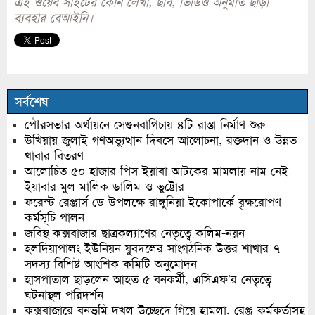
এই ওয়েব সাইটের কোন লেখা, ছবি, ভিডিও অনুমতি ছাড়া
ব্যবহার বেআইনি।
সর্বশেষ
পৌরসভার অর্থায়নে সেগুনবাগিচায় ৪টি রাস্তা নির্মাণ শুরু
উখিয়ায় জুলাই গণঅভ্যুত্থান দিবসে আলোচনা, রক্তদান ও উন্নত
খাবার বিতরণ
আলোচিত ৫০ হাজার পিস ইয়াবা আটকের মামলায় নাম নেই
ইয়াবার মুল মালিক ডালিম ও ভুট্টোর
ফরেস্ট রেঞ্জার্স ডে উপলক্ষে রাঙ্গুনিয়া ইকোপার্কে বৃক্ষরোপণ
কর্মসূচি পালন
জবিস্থ কক্সবাজার ছাত্রকল্যাণের নেতৃত্বে কলিম-নয়ন
হলদিয়াপালং ইউনিয়ন যুবদলের সাংগঠনিক উত্তর শাখার ৭
সদস্য বিশিষ্ট আংশিক কমিটি অনুমোদন
হাসপাতাল ছাড়লেন আহত ৫ বনকর্মী, এসিএফ’র নেতৃত্বে
ঘটনাস্থল পরিদর্শন
কক্সবাজারে বনভূমি দখল উচ্ছেদে গিয়ে হামলা, রেঞ্জ কর্মকর্তাসহ