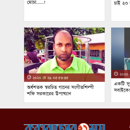
মোচা……!
চাই ২০
২০২০ ম
২০২০ মে ২৯ ০৫:৫৩:৩৫
একটি সুন
অর্ধশতক স্বরচিত গানের সংগীতশিল্পী
সবাইকে
শফি সরকারের উপাখ্যান