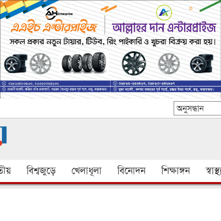
ীয়
বিশ্বজুড়ে
খেলাধূলা
বিনোদন
শিক্ষাঙ্গন
স্বাস্থ্