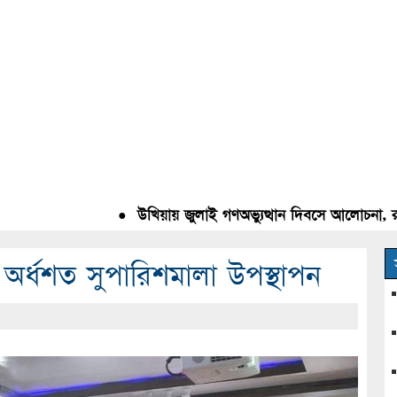
●
উখিয়ায় জুলাই গণঅভ্যুত্থান দিবসে আলোচনা, রক্তদান 
ো অর্ধশত সুপারিশমালা উপস্থাপন