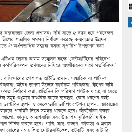
েছে কক্সবাজার জেলা প্রশাসন। দীর্ঘ সাড়ে ৫ বছর ধরে পর্যবেক্ষণ,
ন দ্বীপের শতাধিক সমস্যা নির্ধারণ করেছে কক্সবাজার উন্নয়ন
ঁচাতে ঐ অর্ধশতাধিক সম্ভাব্য খসড়া সুপারিশ উপস্থাপন করা
 এটিএম জাফর আলম সম্মেলন কক্ষে ‘সেন্টমার্টিনের পরিবেশ.
য়নে কর্মপরিকল্পনা প্রণয়নের নিমিত্তে অংশীজনের সাথে মতবিনিময়’
রী, বাসিন্দাদের পেশাগত আইডি প্রদান, সাপ্তাহিক বা পাক্ষিক
িচালনা, অবৈধ স্থাপনা উচ্ছেদ কার্যক্রম পরিচালনা, দ্বীপের জমি
মতা নির্ধারণ করা, প্রতিদিন কি পরিমাণ পর্যটক যাচ্ছে বা যেতে
 সমূহ শুধুমাত্র দাপ্তরিক কাজে ব্যবহার, কোন ধরণের বর্জ্য
র ডাস্টবিন স্থাপন ও সেকেন্ডারি ডাম্পিং স্টেশন স্থাপন, জাহাজের
 চলাচলে পারমিট দিতে সমন্বয় থাকতে হবে। জীববৈচিত্র রক্ষায়
রকার আলো, ফানুস, আতশবাজি এবং উচ্চ শব্দ সৃষ্টিকারী মাইক
ধূমপান নিষিদ্ধ করতে হবে। পাখি, মাছ, কচ্ছপ, কাঁকড়া ও প্রবাল
দূষণ রোধের যন্ত্র চালিত মোটরসাইকেল, ভটভটি এবং ব্যাটারি