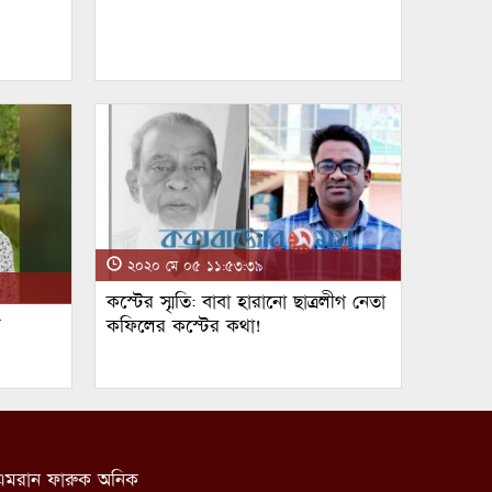
২০২০ মে ০৫ ১১:৫৩:৩৯
কস্টের স্মৃতি: বাবা হারানো ছাত্রলীগ নেতা
ম
কফিলের কস্টের কথা!
: এমরান ফারুক অনিক