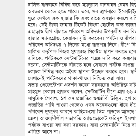
চালিত যানবাহন নিষিদ্ধ করে ম্যানুয়াল যানবাহন যেমন রিক
অবতরণ কেন্দ্রে হতে পারে। তবে, সব স্থাপনাকে ইকোটাইপ
ঘুরে দেখবে এক হাজার ফি এবং রাতে অবস্থান করলে এন্ট
হবে। সেই টাকা জাহাজ টিকেট কিংবা হোটেল কক্ষ ভাড়ার 
এছাড়াও দ্বীপ বাঁচাতে পরিবেশ অধিদপ্তর উপকূলীয় বন বিভা
হাজার ম্যানগ্রোভ, কেয়াবন সৃষ্টি করবেন। পর্যটন ও দ্বীপ
পরিবেশ অধিদপ্তর ৭ দিনের মধ্যে ছাড়পত্র দিবে। দ্বী
মালিক কর্তৃপক্ষ নিজস্ব সুয়ারেজ সিস্টেম স্থাপন করতে হব
এদিকে, পর্যটককে সেন্টমার্টিনের শত্রæ দাবি করে কক
বলেন, সেন্টমার্টিনকে বাঁচাতে হলে সেখানে পর্যটক যাওয়
চলাচল নিষিদ্ধ করে অবৈধ স্থাপনা উচ্ছেদ করতে হবে। স্
সেখানেই পর্যটকদের থাকা-খাওয়া নিশ্চিত করা যায়।
সভায় প্রেজেন্টেশন প্রদর্শন করেন সরকারের অতিরিক্ত স
মাহমুদ বেলাল হায়দর বলেন, সেন্টমার্টিন দ্বীপে প্রায় ৬৬
সামুদ্রিক শৈবাল, ১শ ৫৭ প্রজাতির গুপ্তজীবী উদ্ভিদ, ২শ
প্রজাতির পাখি পাওয়া গেলেও এখন অনেকগুলো ধীরে ধীরে কম
পরিবেশ দূষণের কারণে কাছিমগুলো ডিম পাড়তে আসছে 
জেলা আওয়ামীলীগ সভাপতি অ্যাডভোকেট ফরিদুল ইসলাম বল
পর্যটক যাওয়া বন্ধ করা দরকার। যারা সেন্টমার্টিন নিয়ে ব
এগিয়ে আসে না।