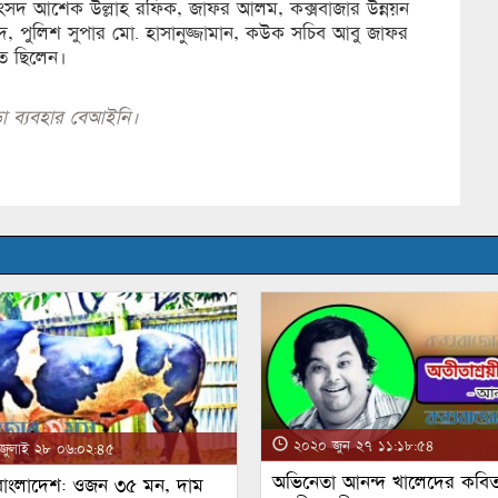
সাংসদ আশেক উল্লাহ রফিক, জাফর আলম, কক্সবাজার উন্নয়ন
েদ, পুলিশ সুপার মো. হাসানুজ্জামান, কউক সচিব আবু জাফর
িত ছিলেন।
া ব্যবহার বেআইনি।
২০২০ জুন ২৭ ১১:১৮:৫৪
ুলাই ২৮ ০৬:০২:৪৫
অভিনেতা আনন্দ খালেদের কবিত
 বাংলাদেশ: ওজন ৩৫ মন, দাম