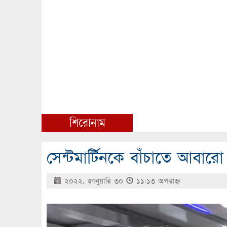
শিরোনাম
সেন্টমার্টিনকে বাঁচাতে আবার
২০২২, জানুয়ারি ৩০
১১:১৩ অপরাহ্ণ