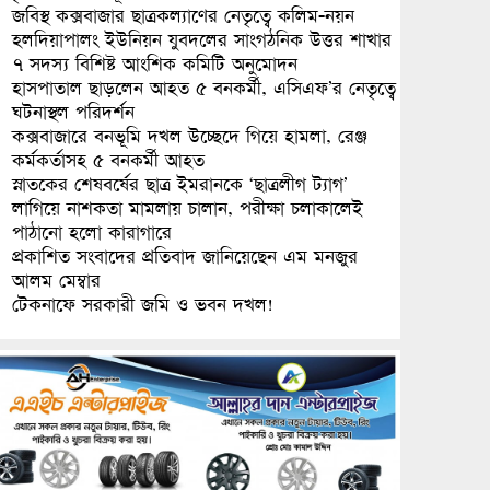
জবিস্থ কক্সবাজার ছাত্রকল্যাণের নেতৃত্বে কলিম-নয়ন
হলদিয়াপালং ইউনিয়ন যুবদলের সাংগঠনিক উত্তর শাখার
৭ সদস্য বিশিষ্ট আংশিক কমিটি অনুমোদন
হাসপাতাল ছাড়লেন আহত ৫ বনকর্মী, এসিএফ’র নেতৃত্বে
ঘটনাস্থল পরিদর্শন
কক্সবাজারে বনভূমি দখল উচ্ছেদে গিয়ে হামলা, রেঞ্জ
কর্মকর্তাসহ ৫ বনকর্মী আহত
স্নাতকের শেষবর্ষের ছাত্র ইমরানকে ‘ছাত্রলীগ ট্যাগ’
লাগিয়ে নাশকতা মামলায় চালান, পরীক্ষা চলাকালেই
পাঠানো হলো কারাগারে
প্রকাশিত সংবাদের প্রতিবাদ জানিয়েছেন এম মনজুর
আলম মেম্বার
টেকনাফে সরকারী জমি ও ভবন দখল!