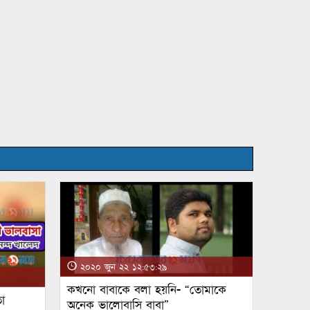
২০২০ জুন ২২ ১২:৫৩:২৯
কখনো বাবাকে বলা হয়নি- “তোমাকে
া
অনেক ভালোবাসি বাবা”