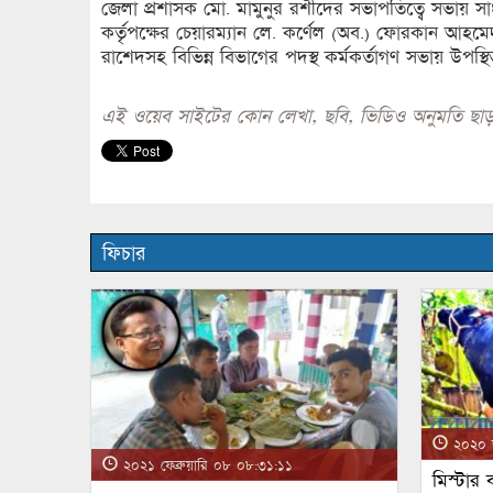
জেলা প্রশাসক মো. মামুনুর রশীদের সভাপতিত্বে সভায় 
কর্তৃপক্ষের চেয়ারম্যান লে. কর্ণেল (অব.) ফোরকান আহম
রাশেদসহ বিভিন্ন বিভাগের পদস্থ কর্মকর্তাগণ সভায় উপস্থ
এই ওয়েব সাইটের কোন লেখা, ছবি, ভিডিও অনুমতি ছাড়
ফিচার
২০২০ জ
২০২১ ফেব্রুয়ারি ০৮ ০৮:৩১:১১
মিস্টার