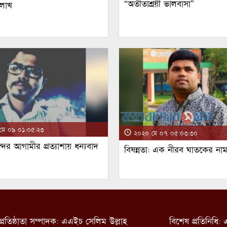
“অতীতাশ্রয়ী ভালবাসা”
 লাখ
ে ০৯ ০১:০৫:২৩
২০২০ মে ০৭ ০৫:০৩:৩০
্দর আগামীর প্রত্যাশায় ধন্যবাদ
বিষন্নতা: এক নীরব ঘাতকের না
!
প্রতিষ্ঠাতা সম্পাদক: এএইচ সেলিম উল্লাহ
বিশেষ প্রতিনিধি