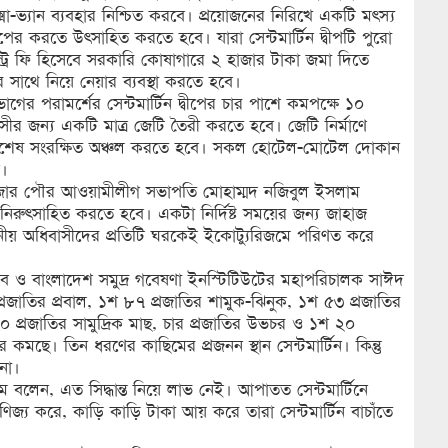
্সা-ভ্যান ব্যবহার নিশ্চিত করবে। প্রয়োজনের নিরিখে একটি মৎস্য
ের করতে উৎসাহিত করতে হবে। যারা সেন্টমার্টিন দ্বীপটি পুরো
্রি ফি হিসেবে সরকারি কোষাগারে ২ হাজার টাকা জমা দিতে
সাথে নিয়ে নেয়ার ব্যবস্থা করতে হবে।
গের পরামর্শের সেন্টমার্টিন দ্বীপের চার পাশে কমপক্ষে ১০
বাসীর জন্য একটি মাত্র জেটি তৈরী করতে হবে। জেটি নির্মাণে
পে বিশেষ সংরক্ষিত অঞ্চল করতে হবে। সকল হোটেল-মোটেল দোকান
ে।
্সবাজার পৌর আওয়ামীলীগ সভাপতি মোহাম্মদ নজিবুল ইসলাম
া নিরুৎসাহিত করতে হবে। একটা নির্দিষ্ট সময়ের জন্য জাহাজ
থানীয় অধিবাসীদের প্রতিটি ঘরকেই ইকোট্যুরিজমে পরিণত করে
চিব ও বাংলাদেশ সমুদ্র গবেষণা ইনস্টিটিউটের মহাপরিচালক সাঈদ
 প্রজাতির প্রবাল, ১শ ৮৭ প্রজাতির শামুক-ঝিনুক, ১শ ৫৩ প্রজাতির
 ৪০ প্রজাতির সামুদ্রিক মাছ, চার প্রজাতির উভচর ও ১শ ২০
ছে। তিন ধরণের কাছিমের প্রজনন স্থান সেন্টমার্টিন। কিন্তু
না।
েন, এত সিদ্ধান্ত নিয়ে লাভ নেই। আপাতত সেন্টমার্টিনে
াণিজ্য করে, কাড়ি কাড়ি টাকা আয় করে তারা সেন্টমার্টিন বাচাঁতে