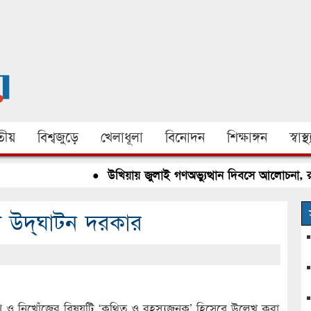
ীয়
বিশ্বজুড়ে
খেলাধূলা
বিনোদন
শিক্ষাঙ্গন
স্বাস্থ্
●
উখিয়ায় জুলাই গণঅভ্যুত্থান দিবসে আলোচনা, রক্তদান
য উদ্ঘাটন দরকার
ণ ও নিখোঁজের বিষয়টি ‘কথিত ও রহস্যজনক’ হিসেবে উল্লেখ করা