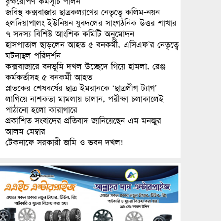
বৃক্ষরোপণ কর্মসূচি পালন
জবিস্থ কক্সবাজার ছাত্রকল্যাণের নেতৃত্বে কলিম-নয়ন
হলদিয়াপালং ইউনিয়ন যুবদলের সাংগঠনিক উত্তর শাখার
৭ সদস্য বিশিষ্ট আংশিক কমিটি অনুমোদন
হাসপাতাল ছাড়লেন আহত ৫ বনকর্মী, এসিএফ’র নেতৃত্বে
ঘটনাস্থল পরিদর্শন
কক্সবাজারে বনভূমি দখল উচ্ছেদে গিয়ে হামলা, রেঞ্জ
কর্মকর্তাসহ ৫ বনকর্মী আহত
স্নাতকের শেষবর্ষের ছাত্র ইমরানকে ‘ছাত্রলীগ ট্যাগ’
লাগিয়ে নাশকতা মামলায় চালান, পরীক্ষা চলাকালেই
পাঠানো হলো কারাগারে
প্রকাশিত সংবাদের প্রতিবাদ জানিয়েছেন এম মনজুর
আলম মেম্বার
টেকনাফে সরকারী জমি ও ভবন দখল!