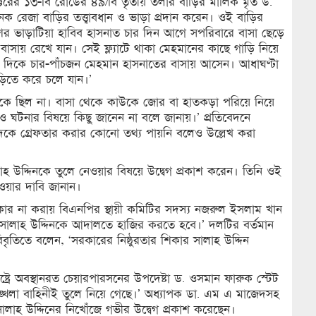
 সেক্টরের ১৩-বি রোডের ৪৯/বি তৃতীয় তলার বাড়ির মালিক মৃত ড.
নৈক রেজা বাড়ির তত্ত্বাবধান ও ভাড়া প্রদান করেন। ওই বাড়ির
াশের ভাড়াটিয়া হাবিব হাসনাত চার দিন আগে সপরিবারে বাসা ছেড়ে
সায় রেখে যান। সেই ফ্ল্যাটে থাকা মেহমানের কাছে গাড়ি নিয়ে
র দিকে চার-পাঁচজন মেহমান হাসনাতের বাসায় আসেন। আধাঘণ্টা
ড়িতে করে চলে যান।’
কে ছিল না। বাসা থেকে কাউকে জোর বা হাতকড়া পরিয়ে নিয়ে
 ঘটনার বিষয়ে কিছু জানেন না বলে জানায়।’ প্রতিবেদনে
দকে গ্রেফতার করার কোনো তথ্য পায়নি বলেও উল্লেখ করা
হ উদ্দিনকে তুলে নেওয়ার বিষয়ে উদ্বেগ প্রকাশ করেন। তিনি ওই
েওয়ার দাবি জানান।
বীকার না করায় বিএনপির স্থায়ী কমিটির সদস্য নজরুল ইসলাম খান
ে সালাহ উদ্দিনকে আদালতে হাজির করতে হবে।’ দলটির বর্তমান
িবৃতিতে বলেন, ‘সরকারের নিষ্ঠুরতার শিকার সালাহ উদ্দিন
াষ্ট্রে অবস্থানরত চেয়ারপারসনের উপদেষ্টা ড. ওসমান ফারুক স্টেট
ঙ্খলা বাহিনীই তুলে নিয়ে গেছে।’ অধ্যাপক ডা. এম এ মাজেদসহ
াহ উদ্দিনের নিখোঁজে গভীর উদ্বেগ প্রকাশ করেছেন।