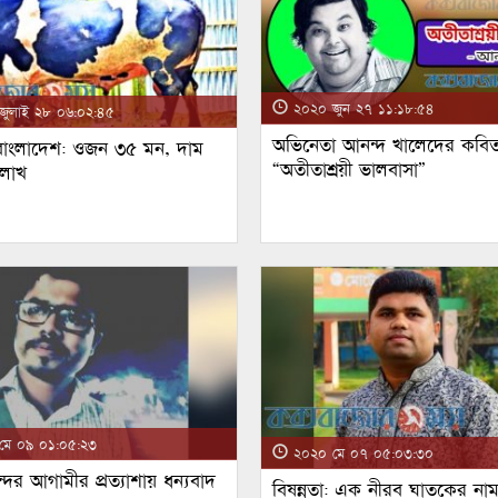
২০২০ জুন ২৭ ১১:১৮:৫৪
ুলাই ২৮ ০৬:০২:৪৫
অভিনেতা আনন্দ খালেদের কবিত
 বাংলাদেশ: ওজন ৩৫ মন, দাম
“অতীতাশ্রয়ী ভালবাসা”
 লাখ
ে ০৯ ০১:০৫:২৩
২০২০ মে ০৭ ০৫:০৩:৩০
্দর আগামীর প্রত্যাশায় ধন্যবাদ
বিষন্নতা: এক নীরব ঘাতকের না