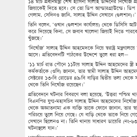
১৪ মার্চ প্রধানমন্ত্রী শেখ হাসিনা সালাহ উদ্দিনের নিখোঁজ
জিয়াকেই দিতে হবে। সে তো ডিপ আন্ডারগ্রাউন্ডে। ডিপ
গেলাম, সেদিনও জানি, সালাহ উদ্দিন সেখানে (গুলশান)।’
তিনি বলেন, ‘ওখান (গুলশান কার্যালয়) থেকে ডিসিসি আট
করে দিয়েছে কিনা, সে জবাব খালেদা জিয়াই দিতে পারবে।
খুঁজছে।’
‘নিখোঁজ’ সালাহ উদ্দিন আহমেদকে নিয়ে স্বরাষ্ট্র মন্ত্রণা
আসে। প্রতিবেদনটি পাঠকের উদ্দেশে তুলে ধরা হল—
‘১১ মার্চ রাত পৌনে ১১টায় সালাহ উদ্দিন আহমেদের স্ত্রী 
কর্মকর্তাকে (ওসি) জানান, তার স্বামী সালাহ উদ্দিন আহম
সেক্টরের ১৩-বি রোডের ৪৯/বি বাড়ির দ্বিতীয় তলা থেকে
থেকে তিনি নিখোঁজ রয়েছেন।’
প্রতিবেদনে ঘটনার বিবরণে বলা হয়েছে, ‘উত্তরা পশ্চিম থ
বিএনপির যুগ্ম-মহাসচিব সালাহ উদ্দিন আহমেদের নিখোঁজ
থেকে অজ্ঞাতনামা এক ব্যক্তি তাকে ফোনে জানান, তার স্
পরিচয়ে তুলে নিয়ে গেছে। যে বাড়ি থেকে তাকে নিয়ে গ
সেখানে ছিলেনও না। তিনি থানায় সাধারণ ডায়েরি (নং-৬
ঘটনাস্থলে যান।’