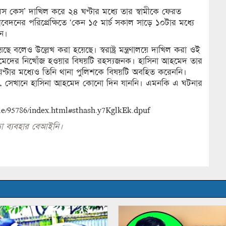
 ‘মিস কেস’ দাখিল করে ২৪ ঘণ্টার মধ্যে তার স্বামীকে ফেরত
নের পরিপ্রেক্ষিতে ‘কেন ১৫ মার্চ সকাল সাড়ে ১০টার মধ্যে
েন।
ছে বলেও উল্লেখ করা হয়েছে। স্বরাষ্ট্র মন্ত্রণালয়ে দাখিল করা ওই
আহমেদের নিখোঁজ হওয়ার বিষয়টি রহস্যজনক। হাসিনা আহমেদ তার
ঘণ্টার মধ্যেও তিনি থানা পুলিশকে বিষয়টি অবহিত করেননি।
ে, সেখানে হাসিনা আহমেদ কোনো দিন যাননি। এমনকি এ ঘটনার
le/95786/index.html#sthash.y7KglkEk.dpuf
া ব্যবহার বেআইনি।