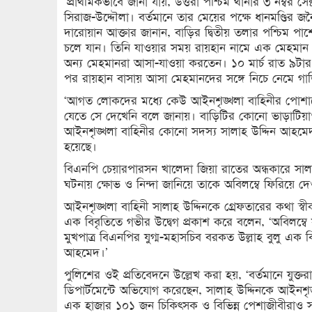
‘প্রাথমিকভাবে জানা যায়, উত্তরা পশ্চিম থানার ৩ নম্বর
সিরাজ-উদ্দৌলা। বর্তমানে তার মেয়ের পক্ষে ধানমণ্ডির জ
দারোয়ান আক্তার জানান, বাড়ির দ্বিতীয় তলার পশ্চিম প
চলে যান। তিনি যাওয়ার সময় রায়হান নামে এক মেহমান বা
অন্য মেহমানরা আসা-যাওয়া করতেন। ১০ মার্চ রাত ৯টা
পর রায়হান বাসায় আসা মেহমানদের সঙ্গে নিচে নেমে গা
‘আগত লোকদের মধ্যে কেউ আইনশৃঙ্খলা বাহিনীর পোশা
যেতে সে দেখেনি বলে জানায়। বাড়িটির কোনো ভাড়াটিয়াও
আইনশৃঙ্খলা বাহিনীর কোনো সদস্য সালাহ উদ্দিন আহমে
হয়েছে।
বিএনপি চেয়ারপারসন খালেদা জিয়া রাতের অন্ধকারে সালা
ঘটনায় ক্ষোভ ও নিন্দা জানিয়ে তাকে অবিলম্বে ফিরিয়ে দ
আইনশৃঙ্খলা বাহিনী সালাহ উদ্দিনকে গ্রেফতারের কথা স্
এক বিবৃতিতে গভীর উদ্বেগ প্রকাশ করে বলেন, ‘অবিলম্ব
মুখপাত্র বিএনপির যুগ্ম-মহাসচিব বরকত উল্লাহ বুলু এক ব
আহমেদ।’
পুলিশের ওই প্রতিবেদনে উল্লেখ করা হয়, ‘বর্তমানে যুক্তর
ডিপার্টমেন্টে অভিযোগ করেছেন, সালাহ উদ্দিনকে আইনশৃ
এক হাজার ১০১ জন চিকিৎসক ও বিভিন্ন পেশাজীবীরাও সাল