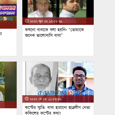
২০২০ জুন ২২ ১২:৫৩:২৯
কখনো বাবাকে বলা হয়নি- “তোমাকে
া
অনেক ভালোবাসি বাবা”
২০২০ মে ০৫ ১১:৫৩:৩৯
কস্টের স্মৃতি: বাবা হারানো ছাত্রলীগ নেতা
ম
কফিলের কস্টের কথা!