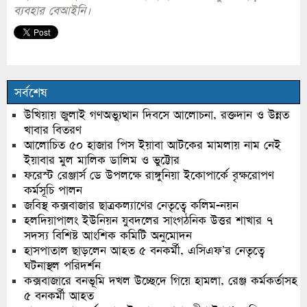
ব্যবহার বেআইনি।
সর্বশেষ
উখিয়ায় জুলাই গণঅভ্যুত্থান দিবসে আলোচনা, রক্তদান ও উন্নত
খাবার বিতরণ
আলোচিত ৫০ হাজার পিস ইয়াবা আটকের মামলায় নাম নেই
ইয়াবার মুল মালিক ডালিম ও ভুট্টোর
ফরেস্ট রেঞ্জার্স ডে উপলক্ষে রাঙ্গুনিয়া ইকোপার্কে বৃক্ষরোপণ
কর্মসূচি পালন
জবিস্থ কক্সবাজার ছাত্রকল্যাণের নেতৃত্বে কলিম-নয়ন
হলদিয়াপালং ইউনিয়ন যুবদলের সাংগঠনিক উত্তর শাখার ৭
সদস্য বিশিষ্ট আংশিক কমিটি অনুমোদন
হাসপাতাল ছাড়লেন আহত ৫ বনকর্মী, এসিএফ’র নেতৃত্বে
ঘটনাস্থল পরিদর্শন
কক্সবাজারে বনভূমি দখল উচ্ছেদে গিয়ে হামলা, রেঞ্জ কর্মকর্তাসহ
৫ বনকর্মী আহত