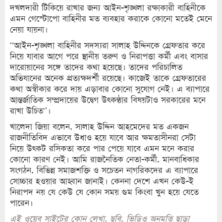
দখলদারী টিকিয়ে রাখার জন্য আইন-শৃঙ্খলা রক্ষাকারী বাহিনীকে
এমন গেস্টোপো বাহিনীর মত ব্যবহার করাকে কোনো মতেই মেনে
নেয়া যায়না।
‘‘আইন-শৃঙ্খলা বাহিনীর সদস্যরা সালাহ উদ্দিনকে গ্রেফতার করে
নিয়ে যাবার আগে পরে স্থানীয় তরুণ ও নিরাপত্তা কর্মী এবং বাসার
দারোয়ানের সঙ্গে তাদের কথা হয়েছে। তাদের পরিচালিত
অভিযানের অনেক প্রত্যক্ষদর্শী রয়েছে। কাজেই তাকে গ্রেফতারের
কথা অস্বীকার করে দায় এড়াবার কোনো সুযোগ নেই। এ ব্যাপারে
আন্তর্জাতিক সম্প্রদায়ের উদ্বেগ উৎকণ্ঠার বিষয়টাও সরকারের মনে
রাখা উচিত‘’।
খালেদা জিয়া বলেন, সালাহ উদ্দিন আহমেদের মত একজন
রাজনীতিবিদ এভাবে উধাও হয়ে যাবে আর ক্ষমতাসীনরা সেটা
নিয়ে উৎকট রসিকতা করে পার পেয়ে যাবে এমন মনে করার
কোনো কারণ নেই। আমি রাজনৈতিক নেতা-কর্মী, মানবাধিকার
সংগঠন, বিভিন্ন সমাজশক্তি ও সচেতন নাগরিকদের এ ব্যাপারে
সোচ্চার হওয়ার আহ্বান জানাই। কেননা দেশে এখন কেউ-ই
নিরাপদ নয় যে কেউ যে কোন সময় গুম কিংবা খুন হয়ে যেতে
পারেন।
এই ওয়েব সাইটের কোন লেখা, ছবি, ভিডিও অনুমতি ছাড়া