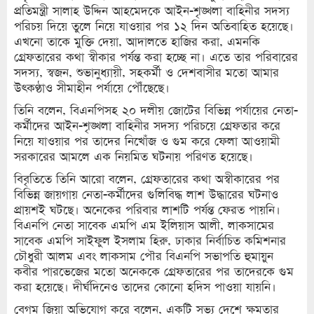
প্রতিমন্ত্রী সালাহ উদ্দিন আহমেদকে আইন-শৃঙ্খলা বাহিনীর সদস্য
পরিচয় দিয়ে তুলে নিয়ে যাওয়ার পর ১২ দিন অতিবাহিত হয়েছে।
এখনো তাকে মুক্তি দেয়া, আদালতে হাজির করা, এমনকি
গ্রেফতারের কথা স্বীকার পর্যন্ত করা হচ্ছে না। এতে তার পরিবারের
সদস্য, স্বজন, শুভানুধ্যায়ী, সহকর্মী ও দেশবাসীর মতো আমার
উৎকণ্ঠাও সীমাহীন পর্যায়ে পৌঁছেছে।
তিনি বলেন, বিএনপিসহ ২০ দলীয় জোটের বিভিন্ন পর্যায়ের নেতা-
কর্মীদের আইন-শৃঙ্খলা বাহিনীর সদস্য পরিচয়ে গ্রেফতার করে
নিয়ে যাওয়ার পর তাদের নিখোঁজ ও গুম করে ফেলা আওয়ামী
সরকারের আমলে এক নিয়মিত ঘটনায় পরিণত হয়েছে।
বিবৃতিতে তিনি আরো বলেন, গ্রেফতারের কথা অস্বীকারের পর
বিভিন্ন জায়গায় নেতা-কর্মীদের গুলিবিদ্ধ লাশ উদ্ধারের ঘটনাও
প্রায়শই ঘটছে। অনেকের পরিবার লাশটি পর্যন্ত ফেরত পায়নি।
বিএনপি নেতা সাবেক এমপি এম ইলিয়াস আলী, লাকসামের
সাবেক এমপি সাইফুল ইসলাম হিরু, ঢাকার নির্বাচিত কমিশনার
চৌধুরী আলম এবং লাকসাম পৌর বিএনপি সভাপতি হুমায়ুন
কবীর পারভেজের মতো অনেককে গ্রেফতারের পর তাদেরকে গুম
করা হয়েছে। দীর্ঘদিনেও তাদের কোনো হদিস পাওয়া যায়নি।
বেগম জিয়া অভিযোগ করে বলেন, একটি সভ্য দেশে ক্ষমতার