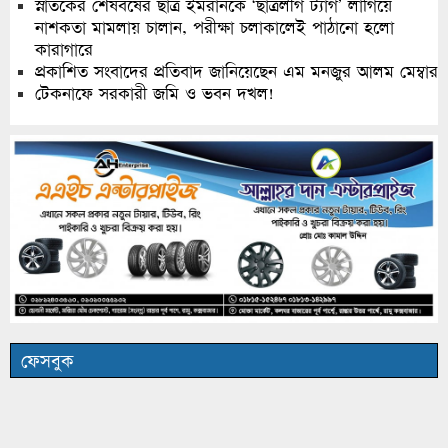
স্নাতকের শেষবর্ষের ছাত্র ইমরানকে ‘ছাত্রলীগ ট্যাগ’ লাগিয়ে
নাশকতা মামলায় চালান, পরীক্ষা চলাকালেই পাঠানো হলো
কারাগারে
প্রকাশিত সংবাদের প্রতিবাদ জানিয়েছেন এম মনজুর আলম মেম্বার
টেকনাফে সরকারী জমি ও ভবন দখল!
ফেসবুক