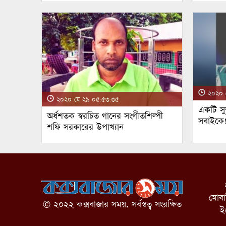
২০২০ ম
২০২০ মে ২৯ ০৫:৫৩:৩৫
একটি সুন
অর্ধশতক স্বরচিত গানের সংগীতশিল্পী
সবাইকে
শফি সরকারের উপাখ্যান
মোব
© ২০২২ কক্সবাজার সময়, সর্বস্বত্ব সংরক্ষিত
ই