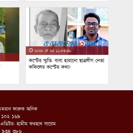
২০২০ মে ০৫ ১১:৫৩:৩৯
কস্টের স্মৃতি: বাবা হারানো ছাত্রলীগ নেতা
ম
কফিলের কস্টের কথা!
: এমরান ফারুক অনিক
 ১০২ ১৬৯
 এডিটর: হামীম ফরহাদ সায়েম
৪ ৯৩৪ ৩৮৬