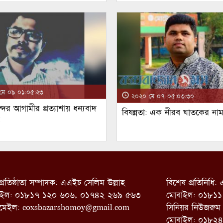
ে ০৯ ০১:০৫:২৩
২০২০ মে ০৭ ০৫:০৩:৩০
্দর আগামীর প্রত্যাশায় ধন্যবাদ
বিষন্নতা: এক নীরব ঘাতকের না
!
প্রতিষ্ঠাতা সম্পাদক: এএইচ সেলিম উল্লাহ
বিশেষ প্রতিনিধি
াইল: ০১৮১৭ ১২০ ৬০৬, ০১৭৪২ ২৬৯ ৫৬৩
মোবাইল: ০১৮১১
মেইল:
coxsbazarshomoy@gmail.com
সিনিয়র নিউজরুম
মোবাইল: ০১৮২