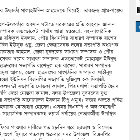
উৎকন্ঠা সালাহউদ্দিন আহমদকে ঘিরেই। তারজন্য গ্রাম-গঞ্জের
বেগ-উৎকন্ঠার অবসান ঘটাতে সরকারের প্রতি আহবান জানান।
 সম্পাদক এডভোকেট শামীম আরা স্বúœা, সহ-সাংগঠনিক
য়র রফিকুল ইসলাম, পৌর বিএনপির সাধারণ সম্পাদক রাশেদ
িন ইউসুফ গুন্নু, জেলা স্বেচ্ছাসেবক দলের সভাপতি অধ্যাপক
ম মোকতার আহমদ, জেলা যুবদলের সাধারণ সম্পাদক ও পৌর
েচ্ছাসেবক দলের সাধারণ সম্পাদক এডভোকেট মোহাম্মদ ইউনুছ,
ত্রদলের সভাপতি রাশেদুল হক রাসেল, সাধারণ সম্পাদক
িদুল আলম, জেলা ছাত্রদলের সাংগঠনিক সম্পাদক শাহীনুল
ংজা ইউনিয়ন বিএনপির সভাপতি মুজিবুল হক মিয়াজী,
ৌফলদন্ডী সভাপতি মোস্তফা কামাল, পিএমখালী সভাপতি ছৈয়দ
নপি নেতা মোস্তফা কামাল, সদর উপজেলা যুবদলের যুগ্ম
 সভাপতি আনোয়ারুল ইসলাম টিপু প্রমূখ। সভার শুরুতে পবিত্র
হবায়ক মোতাহার হোসেন। এসময় বিএনপি ও অঙ্গ-সহযোগী
াংগঠনিক সম্পাদকসহ ওয়ার্ড পর্যায়ের নেতাকর্মীরা উপস্থিত
কে ফিরে পাওয়ার দাবীতে গত ১৮দিন ধরে হরতাল ও বিক্ষোভ
রই অংশ হিসাবে গতকাল শুক্রবার সদর উপজেলা বিএনপির