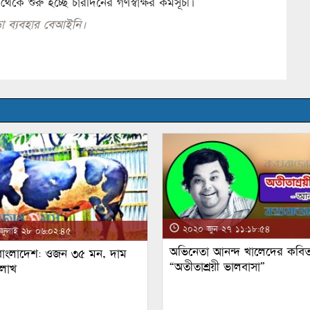
 শুরু হচ্ছে চারদিনের গণস্বাক্ষর কর্মসূচী।
া ব্যবহার বেআইনি।
২০২০ জুন ২৭ ১১:১৮:৫৪
ুলাই ২৮ ০৬:০২:৪৫
অভিনেতা আনন্দ খালেদের কবিত
 বাংলাদেশ: ওজন ৩৫ মন, দাম
“অতীতাশ্রয়ী ভালবাসা”
 লাখ