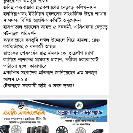
বৃক্ষরোপণ কর্মসূচি পালন
জবিস্থ কক্সবাজার ছাত্রকল্যাণের নেতৃত্বে কলিম-নয়ন
হলদিয়াপালং ইউনিয়ন যুবদলের সাংগঠনিক উত্তর শাখার
৭ সদস্য বিশিষ্ট আংশিক কমিটি অনুমোদন
হাসপাতাল ছাড়লেন আহত ৫ বনকর্মী, এসিএফ’র নেতৃত্বে
ঘটনাস্থল পরিদর্শন
কক্সবাজারে বনভূমি দখল উচ্ছেদে গিয়ে হামলা, রেঞ্জ
কর্মকর্তাসহ ৫ বনকর্মী আহত
স্নাতকের শেষবর্ষের ছাত্র ইমরানকে ‘ছাত্রলীগ ট্যাগ’
লাগিয়ে নাশকতা মামলায় চালান, পরীক্ষা চলাকালেই
পাঠানো হলো কারাগারে
প্রকাশিত সংবাদের প্রতিবাদ জানিয়েছেন এম মনজুর
আলম মেম্বার
টেকনাফে সরকারী জমি ও ভবন দখল!