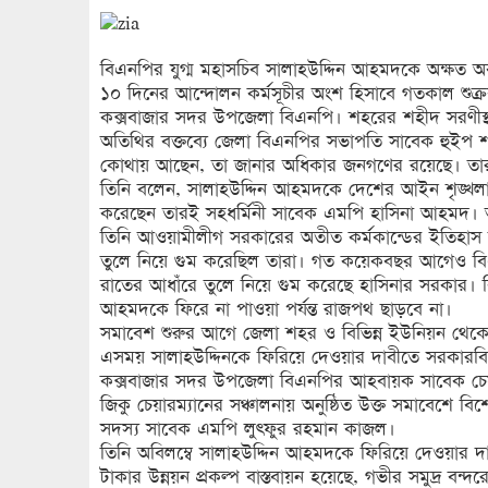
বিএনপির যুগ্ম মহাসচিব সালাহউদ্দিন আহমদকে অক্ষত অ
১০ দিনের আন্দোলন কর্মসূচীর অংশ হিসাবে গতকাল শুক্
কক্সবাজার সদর উপজেলা বিএনপি। শহরের শহীদ সরণীস্থ 
অতিথির বক্তব্যে জেলা বিএনপির সভাপতি সাবেক হুইপ 
কোথায় আছেন, তা জানার অধিকার জনগণের রয়েছে। তার
তিনি বলেন, সালাহউদ্দিন আহমদকে দেশের আইন শৃঙ্খলা
করেছেন তারই সহধর্মিনী সাবেক এমপি হাসিনা আহমদ।
তিনি আওয়ামীলীগ সরকারের অতীত কর্মকান্ডের ইতিহাস 
তুলে নিয়ে গুম করেছিল তারা। গত কয়েকবছর আগেও ব
রাতের আধাঁরে তুলে নিয়ে গুম করেছে হাসিনার সরকার। 
আহমদকে ফিরে না পাওয়া পর্যন্ত রাজপথ ছাড়বে না।
সমাবেশ শুরুর আগে জেলা শহর ও বিভিন্ন ইউনিয়ন থেকে
এসময় সালাহউদ্দিনকে ফিরিয়ে দেওয়ার দাবীতে সরকারবির
কক্সবাজার সদর উপজেলা বিএনপির আহবায়ক সাবেক চেয়ার
জিকু চেয়ারম্যানের সঞ্চালনায় অনুষ্ঠিত উক্ত সমাবেশে বিশে
সদস্য সাবেক এমপি লুৎফুর রহমান কাজল।
তিনি অবিলম্বে সালাহউদ্দিন আহমদকে ফিরিয়ে দেওয়ার দ
টাকার উন্নয়ন প্রকল্প বাস্তবায়ন হয়েছে, গভীর সমুদ্র 