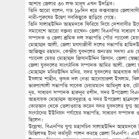
আশায় জেলার ৩০ লক্ষ মানুষ এখন উদগ্রিব।
তিনি আরো বলেন, গত ১৮দিন ধরে কক্সবাজার জেলাবাসীর 
নারী-পুরুষের উদ্বেগ সবকিছুকে ছাড়িয়ে গেছে।
তিনি সালাহউদ্দিন আহমদকে ফিরিয়ে দিয়ে দেশবাসীর উদ্
সমাবেশে আরো বক্তব্য রাখেন- জেলা বিএনপির সাধারণ
সম্পাদক ও জেলা শ্রমিক দল সভাপতি পৌর প্যানেল মে
মোহাম্মদ আলী, জেলা মৎস্যজীবী দলের সভাপতি হামিদউদ্দ
আজিজুর রহমান, কেন্দ্রীয় যুবদলের অন্যতম সদস্য এ
প্যানেল মেয়র মোহাম্মদ জিসানউদ্দিন জিসান, জেলা স্ব
জেলা যুবদলের সাংগঠনিক সম্পাদক আমির আলী, জেলা ছা
মোহাম্মদ মনিরউদ্দিন মনির, সদর যুবদলের আহবায়ক ফর
ইসলাম শাহীন, কৃষক দল নেতা আনোয়ারুল ইসলাম, ঝিল
ভারুয়াখালী সভাপতি সাবেক চেয়ারম্যান আমিনুল হক, চ
নূর, সাধারণ সম্পাদক হারুনুর রশীদ, সদর উপজেলা বিএ
আহবায়ক মোহাম্মদ আবদুল্লাহ ও সদর উপজেলা ছাত্রদলের
কোরআন থেকে তেলাওয়াত করেন সদর যুবদলের যুগ্ম আ
সংগঠনের ইউনিয়ন পর্যায়ের সভাপতি, সাধারণ সম্পাদক ও স
ছিলেন।
উল্লেখ্য, বিএনপির যুগ্ম মহাসচিব সালাহউদ্দিন আহমদ
মিছিলসহ টানা কর্মসূচী পালন করছে জেলা বিএনপি। এ