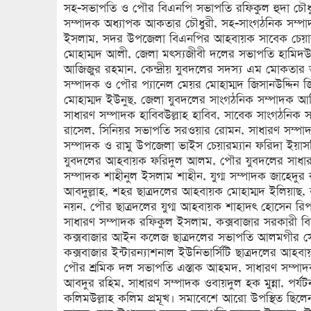
সহ-সভাপতি ও পৌর বিএনপি সভাপতি রফিকুল হুদা চৌধুরী
সম্পাদক অধ্যাপক আকতার চৌধুরী, সহ-সাংগঠনিক সম্প
ইসলাম, সদর উপজেলা বিএনপির আহবায়ক সাবেক চেয়ারম
মোহাম্মদ আলী, জেলা মৎস্যজীবী দলের সভাপতি হামিদউদ্দ
আজিজুর রহমান, কেন্দ্রীয় যুবদলের সদস্য এম মোকতার
সম্পাদক ও পৌর প্যানেল মেয়র মোহাম্মদ জিসানউদ্দিন 
মোহাম্মদ ইউনুছ, জেলা যুবদলের সাংগঠনিক সম্পাদক আমি
সাধারণ সম্পাদক হাবিবউল্লাহ হাবিব, সাবেক সাংগঠনিক 
রাসেল, সিনিয়র সভাপতি সরওয়ার রোমন, সাধারণ সম্পাদ
সম্পাদক ও রামু উপজেলা ভাইস চেয়ারম্যান ফরিদা ইয়া
যুবদলের আহবায়ক ফরিদুল আলম, পৌর যুবদলের সাধারণ
সম্পাদক শাহীনুল ইসলাম শাহীন, যুগ্ম সম্পাদক জাহেদু
আবদুল্লাহ, শহর ছাত্রদলের আহবায়ক মোহাম্মদ ইলিয়াছ,
নয়ন, পৌর ছাত্রদলের যুগ্ম আহবায়ক শাহাদৎ হোসেন র
সাধারণ সম্পাদক রফিকুল ইসলাম, কক্সবাজার সরকারী বি
কক্সবাজার আইন কলেজ ছাত্রদলের সভাপতি আলমগীর সো
কক্সবাজার ইন্টারন্যাশনাল ইউনিভার্সিটি ছাত্রদলের আহব
পৌর শ্রমিক দল সভাপতি এস্তাক আহমদ, সাধারণ সম্পা
আবদুর রহিম, সাধারণ সম্পাদক ওবায়দুল হক মুন্না, পর্
কলিমউল্লাহ কলিম প্রমূখ। সমাবেশে আরো উপস্থিত ছি