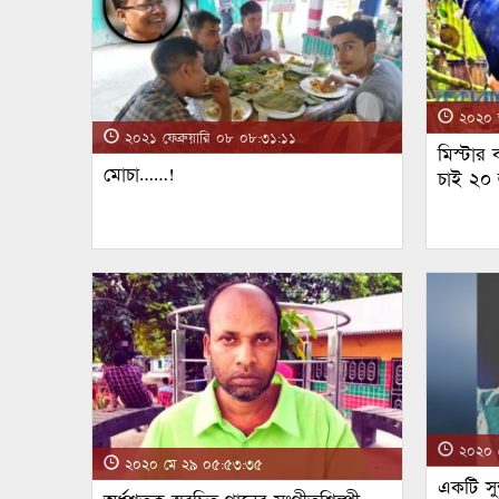
২০২০ জ
২০২১ ফেব্রুয়ারি ০৮ ০৮:৩১:১১
মিস্টার
মোচা……!
চাই ২০
২০২০ ম
২০২০ মে ২৯ ০৫:৫৩:৩৫
একটি সুন