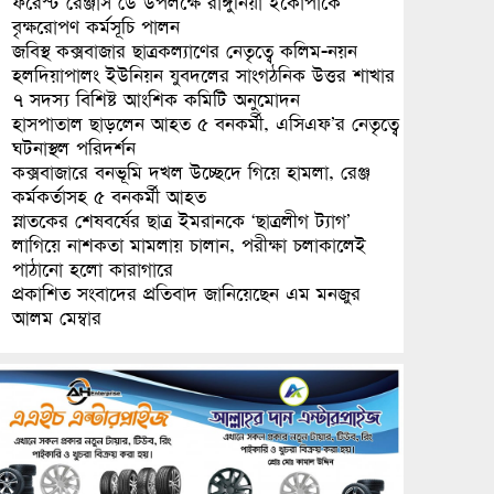
ফরেস্ট রেঞ্জার্স ডে উপলক্ষে রাঙ্গুনিয়া ইকোপার্কে
বৃক্ষরোপণ কর্মসূচি পালন
জবিস্থ কক্সবাজার ছাত্রকল্যাণের নেতৃত্বে কলিম-নয়ন
হলদিয়াপালং ইউনিয়ন যুবদলের সাংগঠনিক উত্তর শাখার
৭ সদস্য বিশিষ্ট আংশিক কমিটি অনুমোদন
হাসপাতাল ছাড়লেন আহত ৫ বনকর্মী, এসিএফ’র নেতৃত্বে
ঘটনাস্থল পরিদর্শন
কক্সবাজারে বনভূমি দখল উচ্ছেদে গিয়ে হামলা, রেঞ্জ
কর্মকর্তাসহ ৫ বনকর্মী আহত
স্নাতকের শেষবর্ষের ছাত্র ইমরানকে ‘ছাত্রলীগ ট্যাগ’
লাগিয়ে নাশকতা মামলায় চালান, পরীক্ষা চলাকালেই
পাঠানো হলো কারাগারে
প্রকাশিত সংবাদের প্রতিবাদ জানিয়েছেন এম মনজুর
আলম মেম্বার