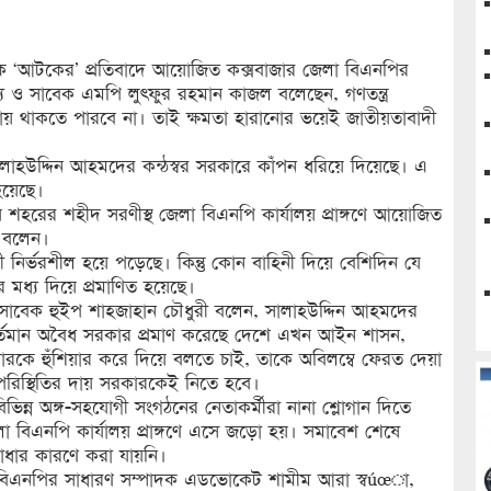
দকে ‘আটকের’ প্রতিবাদে আয়োজিত কক্সবাজার জেলা বিএনপির
্য ও সাবেক এমপি লুৎফুর রহমান কাজল বলেছেন, গণতন্ত্র
য় থাকতে পারবে না। তাই ক্ষমতা হারানোর ভয়েই জাতীয়তাবাদী
ালাহউদ্দিন আহমদের কন্ঠস্বর সরকারে কাঁপন ধরিয়ে দিয়েছে। এ
হয়েছে।
শহরের শহীদ সরণীস্থ জেলা বিএনপি কার্যালয় প্রাঙ্গণে আয়োজিত
া বলেন।
ী নির্ভরশীল হয়ে পড়েছে। কিন্তু কোন বাহিনী দিয়ে বেশিদিন যে
মধ্য দিয়ে প্রমাণিত হয়েছে।
সাবেক হুইপ শাহজাহান চৌধুরী বলেন, সালাহউদ্দিন আহমদের
্তমান অবৈধ সরকার প্রমাণ করেছে দেশে এখন আইন শাসন,
ারকে হুঁশিয়ার করে দিয়ে বলতে চাই, তাকে অবিলম্বে ফেরত দেয়া
রিস্থিতির দায় সরকারকেই নিতে হবে।
ভিন্ন অঙ্গ-সহযোগী সংগঠনের নেতাকর্মীরা নানা শ্লোগান দিতে
েলা বিএনপি কার্যালয় প্রাঙ্গণে এসে জড়ো হয়। সমাবেশ শেষে
াধার কারণে করা যায়নি।
া বিএনপির সাধারণ সম্পাদক এডভোকেট শামীম আরা স্বúœা,