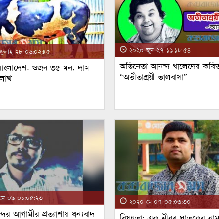
২০২০ জুন ২৭ ১১:১৮:৫৪
ুলাই ২৮ ০৬:০২:৪৫
অভিনেতা আনন্দ খালেদের কবিত
 বাংলাদেশ: ওজন ৩৫ মন, দাম
“অতীতাশ্রয়ী ভালবাসা”
 লাখ
ে ০৯ ০১:০৫:২৩
২০২০ মে ০৭ ০৫:০৩:৩০
্দর আগামীর প্রত্যাশায় ধন্যবাদ
বিষন্নতা: এক নীরব ঘাতকের না