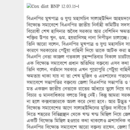
বিএনপির মুখপাত্র ও যুগ্ম মহাসচিব সালাহউদ্দিন আহম
বিক্ষোভ সমাবেশে বিএনপির জাতীয় নির্বাহী কমিটির সদস
বিরোধী শেখ হাসিনার অবৈধ সরকার আর বেশিদিন ক্ষমতা
শক্তির উপর খুন, গুম, হয়রানিসহ নানা নিপীড়ন চালাচ্ছে।
তিনি আরো বলেন, বিএনপির মুখপাত্র ও যুগ্ম মহাসচিব স
কারণে সরকারের পেটুয়া বাহিনী দিয়ে তাকে আটক করা 
বিএনপি নেতা কাজল গতকাল বৃহস্পতিবার বিকাল চারটায় 
এক বিক্ষোভ সমাবেশে প্রধান অতিথির বক্তব্যে এসব কথ
তিনি বলেন, বর্তমান সরকার এখন পুরোপুরি পেটুয়া বাহিন
ক্ষমতায় থাকা যায় না তা শেখ মুজিব ও এরশাদের পতনের 
সমাবেশে সভাপতির বক্তব্যে জেলা বিএনপির সভাপতি ও 
মত একজন জাতীয় নেতাকে রাতের আঁধারে তুলে নিয়ে বর
বিচার ও মানবাধিকার বলতে কিছু নেই। কিন্তু আমরা সরক
না হলে কক্সবাজারকে অচল করে দেয়া হবে। আর উদ্ভূত প
বিক্ষোভ সমাবেশের আগে সালাহউদ্দিনের মুক্তির দাবীতে বি
দিতে শহরের বিভিন্নস্থান থেকে খন্ড খন্ড মিছিল নিয়ে জ
একটি বিক্ষোভ মিছিল হওয়ার কথা থাকলেও প্রশাসনিক ব
বিএনপির বিক্ষোভ সমাবেশে আরো বক্তব্য রাখেন, জেল