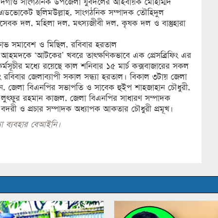
দগাঁও সাংগঠনিক উপজেলা যুবদলের আহবায়ক মোহাম্মদ
ডভোকেট ছলিমউল্লাহ, সাংগঠনিক সম্পাদক তৌহিদুল
ছাসেবক দল, মহিলা দল, মৎস্যজীবী দল, কৃষক দল ও বাস্তুহারা
্ষোভ সমাবেশ ও মিছিল, রবিবার হরতাল
িন আহমদকে ‘আটকের’ খবরে তাৎক্ষণিকভাবে এক প্রেসব্রিফিং এর
্মসূচীর মধ্যে রয়েছে কাল শনিবার ১৫ মার্চ কক্সবাজারের সকল
বিবার জেলাব্যাপী সকাল সন্ধ্যা হরতাল। বিকাল ৩টায় জেলা
লেন, জেলা বিএনপির সভাপতি ও সাবেক হুইপ শাহজাহান চৌধুরী,
ি লুৎফুর রহমান কাজল, জেলা বিএনপির সাধারণ সম্পাদক
রী ও প্রচার সম্পাদক অধ্যাপক আকতার চৌধুরী প্রমূখ।
া ব্যবহার বেআইনি।