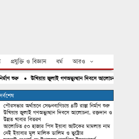
য
প্রযুক্তি ও বিজ্ঞান
ধর্ম
আরও
শুরু
●
উখিয়ায় জুলাই গণঅভ্যুত্থান দিবসে আলোচনা, রক্তদান ও উন্ন
সর্বশেষ
পৌরসভার অর্থায়নে সেগুনবাগিচায় ৪টি রাস্তা নির্মাণ শুরু
উখিয়ায় জুলাই গণঅভ্যুত্থান দিবসে আলোচনা, রক্তদান ও
উন্নত খাবার বিতরণ
আলোচিত ৫০ হাজার পিস ইয়াবা আটকের মামলায় নাম
নেই ইয়াবার মুল মালিক ডালিম ও ভুট্টোর