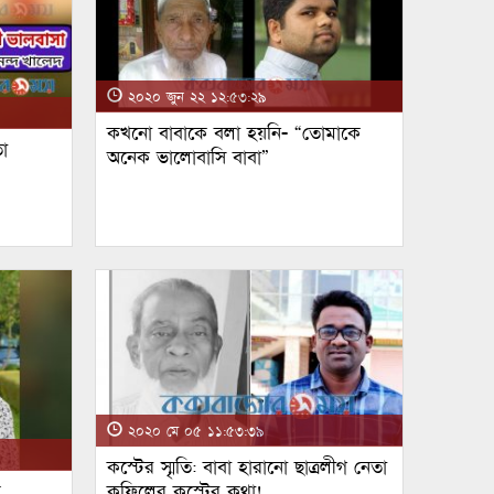
২০২০ জুন ২২ ১২:৫৩:২৯
কখনো বাবাকে বলা হয়নি- “তোমাকে
া
অনেক ভালোবাসি বাবা”
২০২০ মে ০৫ ১১:৫৩:৩৯
কস্টের স্মৃতি: বাবা হারানো ছাত্রলীগ নেতা
ম
কফিলের কস্টের কথা!