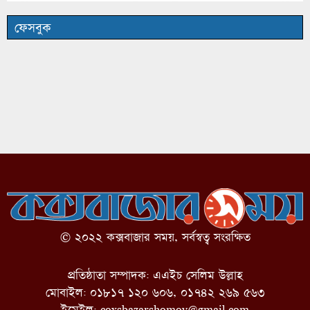
ফেসবুক
© ২০২২ কক্সবাজার সময়, সর্বস্বত্ব সংরক্ষিত
প্রতিষ্ঠাতা সম্পাদক: এএইচ সেলিম উল্লাহ
মোবাইল: ০১৮১৭ ১২০ ৬০৬, ০১৭৪২ ২৬৯ ৫৬৩
ইমেইল:
coxsbazarshomoy@gmail.com