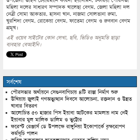
উপজেলা ভাইস চেয়ারম্যান ফরিদা ইয়াসমিন, চকরিয়া পৌরসভা
মহিলা দলের সাধারণ সম্পাদক খালেছা বেগম, জেলা মহিলা দল
নেত্রী সোমা আকতার, হাসনা খান, নাজমা সোলতানা রুমা,
খুরশিদা বেগম, রোকেয়া বেগম, ফাতেমা বেগম ও রুববান বেগম
প্রমূখ।
এই ওয়েব সাইটের কোন লেখা, ছবি, ভিডিও অনুমতি ছাড়া
ব্যবহার বেআইনি।
সর্বশেষ
পৌরসভার অর্থায়নে সেগুনবাগিচায় ৪টি রাস্তা নির্মাণ শুরু
উখিয়ায় জুলাই গণঅভ্যুত্থান দিবসে আলোচনা, রক্তদান ও উন্নত
খাবার বিতরণ
আলোচিত ৫০ হাজার পিস ইয়াবা আটকের মামলায় নাম নেই
ইয়াবার মুল মালিক ডালিম ও ভুট্টোর
ফরেস্ট রেঞ্জার্স ডে উপলক্ষে রাঙ্গুনিয়া ইকোপার্কে বৃক্ষরোপণ
কর্মসূচি পালন