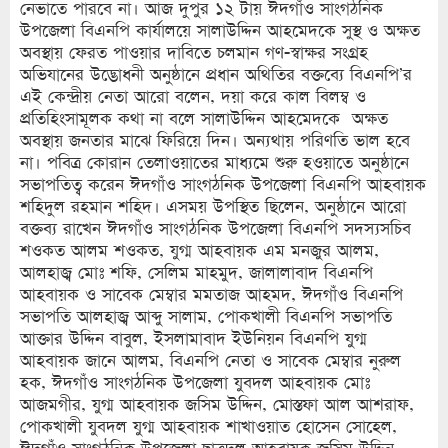
নেভাতে পারবে না। আজ দুপুর ১২ টায় ঈদগাঁও সাংগঠনিক
উপজেলা বিএনপি কার্যালয়ে সালাউদ্দিন আহমেদকে সুস্থ ও অক্ষত
অবস্থায় ফেরত পাওয়ার দাবিতে চলমান গণ-স্বাক্ষর সংগ্রহ
অভিযানের উদ্ভোধনী অনুষ্ঠানে প্রধান অথিতির বক্তব্যে বিএনপি’র
এই কেন্দ্রীয় নেতা আরো বলেন, দয়া করে কাল বিলম্ব ও
প্রতিহিংসামূলক কথা না বলে সালাউদ্দিন আহমেদকে অক্ষত
অবস্থায় জনতার মাঝে ফিরিয়ে দিন। অন্যথায় পরিণতি ভাল হবে
না। পবিত্র কোরান তেলাওয়াতের মাধ্যমে শুরু হওয়াতে অনুষ্ঠানে
সভাপতিত্ব করেন ঈদগাঁও সাংগঠনিক উপজেলা বিএনপি আহবায়ক
শহিদুল রহমান শহিদ। এসময় উপস্থিত ছিলেন, অনুষ্ঠানে আরো
বক্তব্য রাখেন ঈদগাঁও সাংগঠনিক উপজেলা বিএনপি সদস্যসচিব
শওকত আলম শওকত, যুগ্ম আহবায়ক এম মনজুর আলম,
আলহাজ্ব মোঃ শফি, সেলিম মাহমুদ, জালালাবাদ বিএনপি
আহবায়ক ও সাবেক মেম্বার মমতাজ আহমদ, ঈদগাঁও বিএনপি
সভাপতি আলহাজ্ব আব্দু সালাম, পোকখালী বিএনপি সভাপতি
আক্তার উদ্দিন বাবুল, ইসলামাবাদ ইউনিয়ন বিএনপি যুগ্ম
আহবায়ক জানে আলম, বিএনপি নেতা ও সাবেক মেম্বার নুরুল
হক, ঈদগাঁও সাংগঠনিক উপজেলা যুবদল আহবায়ক মোঃ
আজমগীর, যুগ্ম আহবায়ক জসিম উদ্দিন, মোস্তফা আল আশরাফ,
পোকখালী যুবদল যুগ্ম আহবায়ক শাখাওয়াত হোসেন সোহেল,