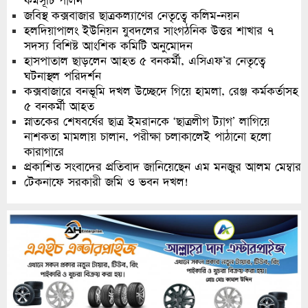
কর্মসূচি পালন
জবিস্থ কক্সবাজার ছাত্রকল্যাণের নেতৃত্বে কলিম-নয়ন
হলদিয়াপালং ইউনিয়ন যুবদলের সাংগঠনিক উত্তর শাখার ৭
সদস্য বিশিষ্ট আংশিক কমিটি অনুমোদন
হাসপাতাল ছাড়লেন আহত ৫ বনকর্মী, এসিএফ’র নেতৃত্বে
ঘটনাস্থল পরিদর্শন
কক্সবাজারে বনভূমি দখল উচ্ছেদে গিয়ে হামলা, রেঞ্জ কর্মকর্তাসহ
৫ বনকর্মী আহত
স্নাতকের শেষবর্ষের ছাত্র ইমরানকে ‘ছাত্রলীগ ট্যাগ’ লাগিয়ে
নাশকতা মামলায় চালান, পরীক্ষা চলাকালেই পাঠানো হলো
কারাগারে
প্রকাশিত সংবাদের প্রতিবাদ জানিয়েছেন এম মনজুর আলম মেম্বার
টেকনাফে সরকারী জমি ও ভবন দখল!