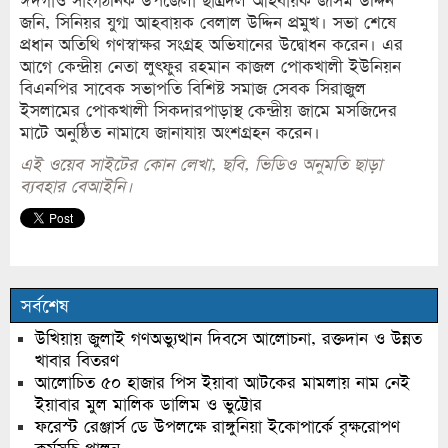
ঈদগাঁও সাংগঠনিক উপজেলা ছাত্রদল আহবায়ক জসিম উদ্দিন
জনি, সিনিয়র যুগ্ম আহবায়ক বেলাল উদ্দিন প্রমুখ। সভা শেষে
প্রধান অতিথি গণস্বাক্ষর সংগ্রহ অভিযানের উদ্বোধন করেন। এর
আগে কেন্দ্রীয় নেতা লুৎফুর রহমান কাজল পোকখালী ইউনিয়ন
বিএনপির সাবেক সভাপতি বিশিষ্ট সমাজ সেবক সিরাজুল
ইসলামের পোকখালী সিকদারপাড়াস্থ কেন্দ্রীয় জামে মসজিদের
মাটে অনুষ্ঠিত নামাযে জানাযায় অংশগ্রহন করেন।
এই ওয়েব সাইটের কোন লেখা, ছবি, ভিডিও অনুমতি ছাড়া
ব্যবহার বেআইনি।
সর্বশেষ
উখিয়ায় জুলাই গণঅভ্যুত্থান দিবসে আলোচনা, রক্তদান ও উন্নত
খাবার বিতরণ
আলোচিত ৫০ হাজার পিস ইয়াবা আটকের মামলায় নাম নেই
ইয়াবার মুল মালিক ডালিম ও ভুট্টোর
ফরেস্ট রেঞ্জার্স ডে উপলক্ষে রাঙ্গুনিয়া ইকোপার্কে বৃক্ষরোপণ