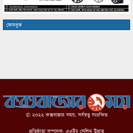
ফেসবুক
© ২০২২ কক্সবাজার সময়, সর্বস্বত্ব সংরক্ষিত
প্রতিষ্ঠাতা সম্পাদক: এএইচ সেলিম উল্লাহ