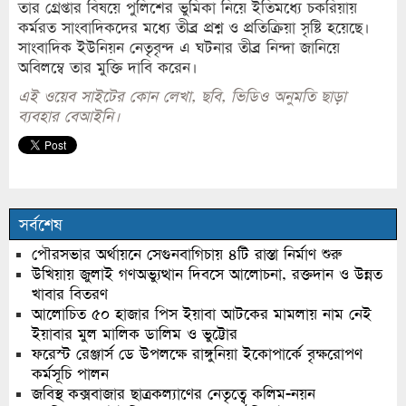
তার গ্রেপ্তার বিষয়ে পুলিশের ভুমিকা নিয়ে ইতিমধ্যে চকরিয়ায়
কর্মরত সাংবাদিকদের মধ্যে তীব্র প্রশ্ন ও প্রতিক্রিয়া সৃষ্টি হয়েছে।
সাংবাদিক ইউনিয়ন নেতৃবৃন্দ এ ঘটনার তীব্র নিন্দা জানিয়ে
অবিলম্বে তার মুক্তি দাবি করেন।
এই ওয়েব সাইটের কোন লেখা, ছবি, ভিডিও অনুমতি ছাড়া
ব্যবহার বেআইনি।
সর্বশেষ
পৌরসভার অর্থায়নে সেগুনবাগিচায় ৪টি রাস্তা নির্মাণ শুরু
উখিয়ায় জুলাই গণঅভ্যুত্থান দিবসে আলোচনা, রক্তদান ও উন্নত
খাবার বিতরণ
আলোচিত ৫০ হাজার পিস ইয়াবা আটকের মামলায় নাম নেই
ইয়াবার মুল মালিক ডালিম ও ভুট্টোর
ফরেস্ট রেঞ্জার্স ডে উপলক্ষে রাঙ্গুনিয়া ইকোপার্কে বৃক্ষরোপণ
কর্মসূচি পালন
জবিস্থ কক্সবাজার ছাত্রকল্যাণের নেতৃত্বে কলিম-নয়ন