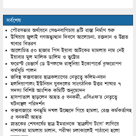
সর্বশেষ
পৌরসভার অর্থায়নে সেগুনবাগিচায় ৪টি রাস্তা নির্মাণ শুরু
উখিয়ায় জুলাই গণঅভ্যুত্থান দিবসে আলোচনা, রক্তদান ও উন্নত
খাবার বিতরণ
আলোচিত ৫০ হাজার পিস ইয়াবা আটকের মামলায় নাম নেই
ইয়াবার মুল মালিক ডালিম ও ভুট্টোর
ফরেস্ট রেঞ্জার্স ডে উপলক্ষে রাঙ্গুনিয়া ইকোপার্কে বৃক্ষরোপণ
কর্মসূচি পালন
জবিস্থ কক্সবাজার ছাত্রকল্যাণের নেতৃত্বে কলিম-নয়ন
হলদিয়াপালং ইউনিয়ন যুবদলের সাংগঠনিক উত্তর শাখার ৭
সদস্য বিশিষ্ট আংশিক কমিটি অনুমোদন
হাসপাতাল ছাড়লেন আহত ৫ বনকর্মী, এসিএফ’র নেতৃত্বে
ঘটনাস্থল পরিদর্শন
কক্সবাজারে বনভূমি দখল উচ্ছেদে গিয়ে হামলা, রেঞ্জ কর্মকর্তাসহ
৫ বনকর্মী আহত
স্নাতকের শেষবর্ষের ছাত্র ইমরানকে ‘ছাত্রলীগ ট্যাগ’ লাগিয়ে
নাশকতা মামলায় চালান, পরীক্ষা চলাকালেই পাঠানো হলো