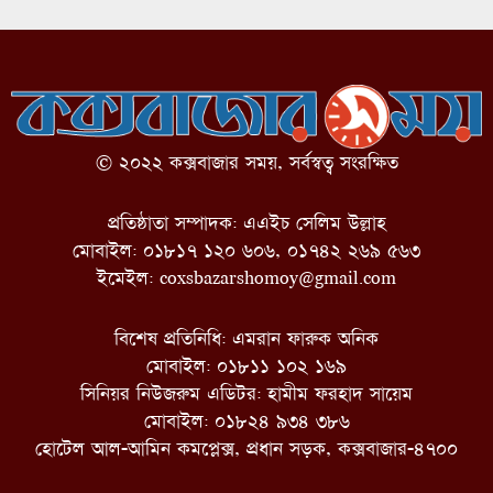
© ২০২২ কক্সবাজার সময়, সর্বস্বত্ব সংরক্ষিত
প্রতিষ্ঠাতা সম্পাদক: এএইচ সেলিম উল্লাহ
মোবাইল: ০১৮১৭ ১২০ ৬০৬, ০১৭৪২ ২৬৯ ৫৬৩
ইমেইল:
coxsbazarshomoy@gmail.com
বিশেষ প্রতিনিধি: এমরান ফারুক অনিক
মোবাইল: ০১৮১১ ১০২ ১৬৯
সিনিয়র নিউজরুম এডিটর: হামীম ফরহাদ সায়েম
মোবাইল: ০১৮২৪ ৯৩৪ ৩৮৬
হোটেল আল-আমিন কমপ্লেক্স, প্রধান সড়ক, কক্সবাজার-৪৭০০