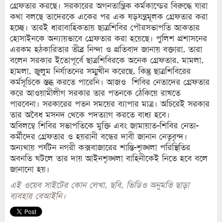
গ্রেফতার করছে। সরকারের অগনতান্ত্রিক কর্মকান্ডের বিরুদ্ধে যারা
কথা বলছে তাদেরকে একের পর এক ষড়যন্ত্রমূলক গ্রেফতার করা
হচ্ছে। তারই ধারাবাহিকতায় ছাত্রশিবির পৌরসভাপতি আকতার
হোসাইনকে অন্যায়ভাবে গ্রেফতার করা হয়েছে। পুলিশ প্রশাসনের
এরকম হঠকারিতার তীব্র নিন্দা ও প্রতিবাদ জানায় বক্তারা, তারা
বলেন সরকার ইতোপূর্বে ছাত্রশিবিরকে অনেক গ্রেফতার, মামলা,
হামলা, জুলুম নির্যাতনের সম্মুখীন করেছে, কিন্তু ছাত্রশিবিরের
কর্মসূচিকে স্তব্ধ করতে পারেনি। আজও শিবির নেতাদের গ্রেফতার
করে আওয়ামীলীগ সরকার তার পতনকে ঠেকিয়ে রাখতে
পারবেনা। সরকারের পতন সময়ের ব্যাপার মাত্র। অচিরেই সরকার
তার অবৈধ মসনদ থেকে পদত্যাগ করতে বাধ্য হবে।
অবিলম্বে শিবির সভাপতিকে মুক্তি এবং জামায়াত-শিবির নেতা-
কর্মীদের গ্রেফতার ও হয়রানী বন্ধের দাবী জানান নেতৃবৃন্দ।
অন্যথায় পর্যটন নগরী কক্সবাজারের শান্তি-শৃঙ্খলা পরিস্থিতির
অবনতি ঘটলে তার দায় আইনশৃঙ্খলা বাহিনীকেই নিতে হবে বলে
জানানো হয়।
এই ওয়েব সাইটের কোন লেখা, ছবি, ভিডিও অনুমতি ছাড়া
ব্যবহার বেআইনি।