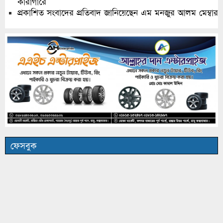
কারাগারে
প্রকাশিত সংবাদের প্রতিবাদ জানিয়েছেন এম মনজুর আলম মেম্বার
ফেসবুক