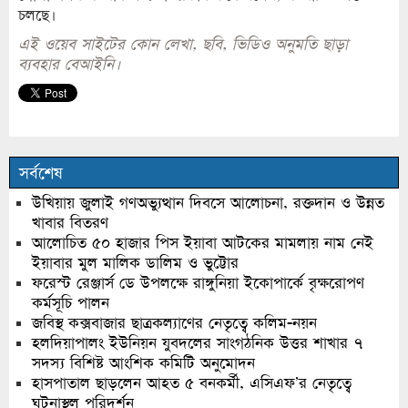
চলছে।
এই ওয়েব সাইটের কোন লেখা, ছবি, ভিডিও অনুমতি ছাড়া
ব্যবহার বেআইনি।
সর্বশেষ
উখিয়ায় জুলাই গণঅভ্যুত্থান দিবসে আলোচনা, রক্তদান ও উন্নত
খাবার বিতরণ
আলোচিত ৫০ হাজার পিস ইয়াবা আটকের মামলায় নাম নেই
ইয়াবার মুল মালিক ডালিম ও ভুট্টোর
ফরেস্ট রেঞ্জার্স ডে উপলক্ষে রাঙ্গুনিয়া ইকোপার্কে বৃক্ষরোপণ
কর্মসূচি পালন
জবিস্থ কক্সবাজার ছাত্রকল্যাণের নেতৃত্বে কলিম-নয়ন
হলদিয়াপালং ইউনিয়ন যুবদলের সাংগঠনিক উত্তর শাখার ৭
সদস্য বিশিষ্ট আংশিক কমিটি অনুমোদন
হাসপাতাল ছাড়লেন আহত ৫ বনকর্মী, এসিএফ’র নেতৃত্বে
ঘটনাস্থল পরিদর্শন