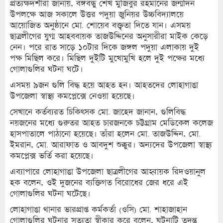
প্রত্যক্ষদর্শীরা জানায়, বঙ্গবন্ধু শেখ মুজিবুর রহমানের জন্মদিন
উপলক্ষে আজ সকালে উত্তর পদুয়া জুনিয়র উচ্চবিদ্যালয়ে
আয়োজিত অনুষ্ঠানে মো. শোয়েব বক্তৃতা দিতে যান। এসময়
ছাত্রলীগের যুগ্ম আহববায়ক তাজউদ্দিনের অনুসারীরা মাইক কেড়ে
নেন। পরে রাত সাড়ে ১০টার দিকে জঙ্গল পদুয়া এলাকায় দুই
পক্ষ মিছিল করে। মিছিল দুইটি মুখোমুখি হলে দুই পক্ষের মধ্যে
গোলাগুলির ঘটনা ঘটে।
এসময় ৯জন গুলি বিদ্ধ হয়ে আহত হন। আহতদের লোহাগাঙা
উপজেলা স্বাস্থ্য কমপ্লেক্সে নেওয়া হয়েছে।
সেখানে কর্তব্যরত চিকিৎসক মো. জাহেদ জানান, গুলিবিদ্ধ
নয়জনের মধ্যে গুরুতর আহত চারজনকে চট্টগ্রাম মেডিকেল কলেজ
হাসপাতালে পাঠানো হয়েছে। তাঁরা হলেন মো. তাজউদ্দিন, মো.
ইমরান, মো. আরাফাত ও আবদুশ শুক্কুর। অন্যদের উপজেলা স্বাস্থ্য
কমপ্লেক্স ভর্তি করা হয়েছে।
এব্যাপারে লোহাগাঙা উপজেলা ছাত্রলীগের আহ্বায়ক রিদওয়ানুল
হক বলেন, ওই দুজনের ব্যক্তিগত বিরোধের জের ধরে এই
গোলাগুলির ঘটনা ঘটেছে।
লোহাগাঙা থানার ভারপ্রাপ্ত কর্মকর্তা (ওসি) মো. শাহাজাহান
গোলাগুলির ঘটনার সত্যতা স্বীকার করে বলেন, ঘটনাটি তদন্ত