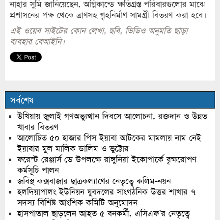
নাহার সুমি জানিয়েছেন, অগ্নিকান্ডে ক্ষতিগ্রস্ত পরিবারগুলোর মাঝে
প্রশাসনের পক্ষ থেকে ত্রাণসহ গৃহনির্মাণ সামগ্রী বিতরণ করা হবে।
এই ওয়েব সাইটের কোন লেখা, ছবি, ভিডিও অনুমতি ছাড়া
ব্যবহার বেআইনি।
সর্বশেষ
উখিয়ায় জুলাই গণঅভ্যুত্থান দিবসে আলোচনা, রক্তদান ও উন্নত
খাবার বিতরণ
আলোচিত ৫০ হাজার পিস ইয়াবা আটকের মামলায় নাম নেই
ইয়াবার মুল মালিক ডালিম ও ভুট্টোর
ফরেস্ট রেঞ্জার্স ডে উপলক্ষে রাঙ্গুনিয়া ইকোপার্কে বৃক্ষরোপণ
কর্মসূচি পালন
জবিস্থ কক্সবাজার ছাত্রকল্যাণের নেতৃত্বে কলিম-নয়ন
হলদিয়াপালং ইউনিয়ন যুবদলের সাংগঠনিক উত্তর শাখার ৭
সদস্য বিশিষ্ট আংশিক কমিটি অনুমোদন
হাসপাতাল ছাড়লেন আহত ৫ বনকর্মী, এসিএফ’র নেতৃত্বে