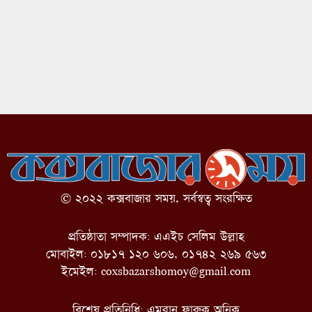
© ২০২২ কক্সবাজার সময়, সর্বস্বত্ব সংরক্ষিত
প্রতিষ্ঠাতা সম্পাদক: এএইচ সেলিম উল্লাহ
মোবাইল: ০১৮১৭ ১২০ ৬০৬, ০১৭৪২ ২৬৯ ৫৬৩
ইমেইল:
coxsbazarshomoy@gmail.com
বিশেষ প্রতিনিধি: এমরান ফারুক অনিক