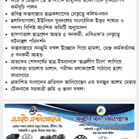
ফরেস্ট রেঞ্জার্স ডে উপলক্ষে রাঙ্গুনিয়া ইকোপার্কে বৃক্ষরোপণ
কর্মসূচি পালন
জবিস্থ কক্সবাজার ছাত্রকল্যাণের নেতৃত্বে কলিম-নয়ন
হলদিয়াপালং ইউনিয়ন যুবদলের সাংগঠনিক উত্তর শাখার ৭
সদস্য বিশিষ্ট আংশিক কমিটি অনুমোদন
হাসপাতাল ছাড়লেন আহত ৫ বনকর্মী, এসিএফ’র নেতৃত্বে
ঘটনাস্থল পরিদর্শন
কক্সবাজারে বনভূমি দখল উচ্ছেদে গিয়ে হামলা, রেঞ্জ কর্মকর্তাসহ
৫ বনকর্মী আহত
স্নাতকের শেষবর্ষের ছাত্র ইমরানকে ‘ছাত্রলীগ ট্যাগ’ লাগিয়ে
নাশকতা মামলায় চালান, পরীক্ষা চলাকালেই পাঠানো হলো
কারাগারে
প্রকাশিত সংবাদের প্রতিবাদ জানিয়েছেন এম মনজুর আলম মেম্বার
টেকনাফে সরকারী জমি ও ভবন দখল!