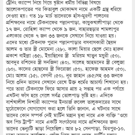
ট্রেনিং ক্যাম্পে নিয়ে গিয়ে খৃষ্টান ধর্মীয় বিভিন্ন বিষয়ে
আলোকপাতের পর কিতাবুল মোকাদ্দস নামে একটি গ্রন্থ ধরিয়ে
দেওয়া হয়। গত ১৮ মার্চ তাদেরকে হাঁস-মুরগী পালনের
প্রশিক্ষনের নামে টেকনাফের পল্লানপাড়া, কায়ুকখালীপাড়া থেকে
১৭ জন, রোহিঙ্গা ক্যাম্প থেকে ৯ জন, বাহারছড়ার শামলাপুর
এলাকার থেকে ৭ জন ৩৩ জনকে সেখানে নিয়ে যাওয়া হয়।
এদের মধ্যে টেকনাফ পুরান পল্লানপাড়ার বসবাসকারী ছৈয়দ
আলম ও তার স্ত্রী মোমেনা (২৮), কালা মিয়ার ছেলে মোঃ হারুন
প্রকাশ বাইল্লা (৩৫), ইয়াছিনের স্ত্রী মরিয়ম খাতুন ময়ুরী (৫০),
আবদুর রশিদের স্ত্রী সনজিদা (৪০), সালেহ আহমদের স্ত্রী বেলুজা
(৬০), কাদের হোছনের স্ত্রী ফিরোজা (৫০), হাফেজ আহমদ (৫০),
মোঃ আলম (১৫), বেগনী (৫০), নুর জাহান (৪৫)সহ ৩৩ জনকে
নিয়ে ৩দিন তাদের সেখানে রেখে উক্ত ধর্মের আচার্য্য শিখানো হয়।
পরে তারা টেকনাফে ফিরে আসার প্রায় ২ সপ্তাহ পর এক পর্যায়ে
এঘটনা ফাঁস হয়ে গেলে সর্বত্র তোলপাড় সৃষ্টি হয়। এদিকে
বাশঁখালীল দিশারী ক্যাম্পের ইনচার্জ রুবেল তালুকদারের সাথে
মুঠোফোনে যোগাযোগ করা হলে তিনি জানান, এ ঘটনার সাথে
তাদের কোন সম্পর্ক নেই মার্টিন মন্নান মৃধা নামে এক ব্যক্তি “ওয়ে
অব পিচ ট্রাস্ট” নামে একটি সংগঠনের নামে প্রশিক্ষনের জন্য
তাদের ভেন্যুটি ভাড়া নিয়েছিল। আর ৮২ সেনপাড়া, মিরপুর-১০,