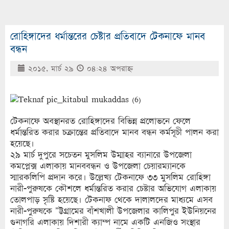
রোহিঙ্গাদের ধর্মান্তরের চেষ্টার প্রতিবাদে টেকনাফে মানব
বন্ধন
২০১৫, মার্চ ২৯
০৪:২৪ অপরাহ্ণ
টেকনাফে অবস্থানরত রোহিঙ্গাদের বিভিন্ন প্রলোভনে ফেলে
ধর্মান্তরিত করার চক্রান্তের প্রতিবাদে মানব বন্ধন কর্মসূচী পালন করা
হয়েছে।
২৯ মার্চ দুপুরে সচেতন মুসলিম উম্মাহর ব্যানারে উপজেলা
কমপ্লেক্স এলাকায় মানববন্ধন ও উপজেলা চেয়ারম্যানকে
স্মারকলিপি প্রদান করে। উল্লেখ্য টেকনাফে ৩৩ মুসলিম রোহিঙ্গা
নারী-পুরুষকে কৌশলে ধর্মান্তরিত করার চেষ্টার অভিযোগ এলাকায়
তোলপাড় সৃষ্টি হয়েছে। টেকনাফ থেকে দালালদের মাধ্যমে এসব
নারী-পুরুষকে ”ট্টগ্রামের বাঁশখালী উপজেলার কালিপুর ইউনিয়নের
গুনাগরি এলাকায় দিশারী ক্যাম্প নামে একটি এনজিও সংস্থার