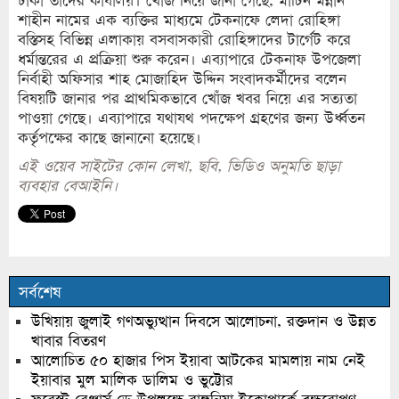
ঢাকা তাদের কার্যালয়। খোঁজ নিয়ে জানা গেছে, মার্টিন মন্নান
শাহীন নামের এক ব্যক্তির মাধ্যমে টেকনাফে লেদা রোহিঙ্গা
বস্তিসহ বিভিন্ন এলাকায় বসবাসকারী রোহিঙ্গাদের টার্গেট করে
ধর্মান্তরের এ প্রক্রিয়া শুরু করেন। এব্যাপারে টেকনাফ উপজেলা
নির্বাহী অফিসার শাহ মোজাহিদ উদ্দিন সংবাদকর্মীদের বলেন
বিষয়টি জানার পর প্রাথমিকভাবে খোঁজ খবর নিয়ে এর সত্যতা
পাওয়া গেছে। এব্যাপারে যথাযথ পদক্ষেপ গ্রহণের জন্য উর্ধ্বতন
কর্তৃপক্ষের কাছে জানানো হয়েছে।
এই ওয়েব সাইটের কোন লেখা, ছবি, ভিডিও অনুমতি ছাড়া
ব্যবহার বেআইনি।
সর্বশেষ
উখিয়ায় জুলাই গণঅভ্যুত্থান দিবসে আলোচনা, রক্তদান ও উন্নত
খাবার বিতরণ
আলোচিত ৫০ হাজার পিস ইয়াবা আটকের মামলায় নাম নেই
ইয়াবার মুল মালিক ডালিম ও ভুট্টোর