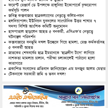
ফরেস্ট রেঞ্জার্স ডে উপলক্ষে রাঙ্গুনিয়া ইকোপার্কে বৃক্ষরোপণ
কর্মসূচি পালন
জবিস্থ কক্সবাজার ছাত্রকল্যাণের নেতৃত্বে কলিম-নয়ন
হলদিয়াপালং ইউনিয়ন যুবদলের সাংগঠনিক উত্তর শাখার ৭
সদস্য বিশিষ্ট আংশিক কমিটি অনুমোদন
হাসপাতাল ছাড়লেন আহত ৫ বনকর্মী, এসিএফ’র নেতৃত্বে
ঘটনাস্থল পরিদর্শন
কক্সবাজারে বনভূমি দখল উচ্ছেদে গিয়ে হামলা, রেঞ্জ কর্মকর্তাসহ
৫ বনকর্মী আহত
স্নাতকের শেষবর্ষের ছাত্র ইমরানকে ‘ছাত্রলীগ ট্যাগ’ লাগিয়ে
নাশকতা মামলায় চালান, পরীক্ষা চলাকালেই পাঠানো হলো
কারাগারে
প্রকাশিত সংবাদের প্রতিবাদ জানিয়েছেন এম মনজুর আলম মেম্বার
টেকনাফে সরকারী জমি ও ভবন দখল!