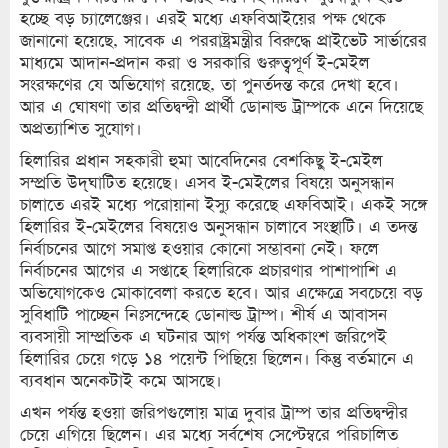
হচ্ছে বড় চ্যালেঞ্জের। এরই মধ্যে এফবিআইয়ের পক্ষ থেকে
জানানো হয়েছে, সাবেক এ পররাষ্ট্রমন্ত্রীর বিরুদ্ধে প্রাইভেট সার্ভারের
মাধ্যমে আদান-প্রদান করা ও সরকারি গুরুত্বপূর্ণ ই-মেইল
সংরক্ষণের যে অভিযোগ রয়েছে, তা পুনর্তদন্ত করে দেখা হবে।
আর এ ঘোষণা তার প্রতিদ্বন্দ্বী প্রার্থী ডোনাল্ড ট্রাম্পকে এনে দিয়েছে
অপ্রত্যাশিত সুযোগ।
হিলারির প্রধান সহকারী হুমা আবেদিনের বেশকিছু ই-মেইল
সম্প্রতি উদ্ঘাটিত হয়েছে। এসব ই-মেইলের বিষয়ে অনুসন্ধান
চালাতে এরই মধ্যে পরোয়ানা ইস্যু করেছে এফবিআই। একই সঙ্গে
হিলারির ই-মেইলের বিষয়েও অনুসন্ধান চালাবে সংস্থাটি। এ তদন্ত
নির্বাচনের আগে সমাপ্ত হওয়ার কোনো সম্ভাবনা নেই। ফলে
নির্বাচনের আগের এ সপ্তাহে হিলারিকে প্রচারণার পাশাপাশি এ
অভিযোগকেও মোকাবেলা করতে হবে। আর এক্ষেত্রে সবচেয়ে বড়
সুবিধাটি পাচ্ছেন নিঃসন্দেহে ডোনাল্ড ট্রাম্প। শীর্ষ এ আবাসন
ব্যবসায়ী সাম্প্রতিক এ ঘটনার আগ পর্যন্ত অধিকাংশ জরিপেই
হিলারির চেয়ে গড়ে ১৪ পয়েন্ট পিছিয়ে ছিলেন। কিন্তু বর্তমানে এ
ব্যবধান অনেকটাই কমে আসছে।
এখন পর্যন্ত হওয়া জরিপগুলোয় মাত্র দুবার ট্রাম্প তার প্রতিদ্বন্দ্বীর
চেয়ে এগিয়ে ছিলেন। এর মধ্যে সর্বশেষ সেপ্টেম্বরে পরিচালিত