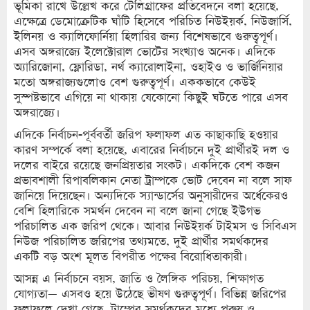
ভূমিকা রাখে উল্লেখ করে টেলিগ্রাফের প্রতিবেদনে বলা হয়েছে,
এক্ষেত্রে ডেমোক্রেটিক ঘাঁটি হিসেবে পরিচিত নিউইয়র্ক, নিউজার্সি,
ইলিনয় ও ক্যালিফোর্নিয়া হিলারির জন্য বিশেষভাবে গুরুত্বপূর্ণ।
এসব অঙ্গরাজ্যে ইলেক্টোরাল ভোটের সংখ্যাও অনেক। এদিকে
অ্যারিজোনা, ফ্লোরিডা, নর্থ ক্যারোলাইনা, ওহাইও ও ভার্জিনিয়ার
মতো অঙ্গরাজ্যগুলোও বেশ গুরুত্বপূর্ণ। এককভাবে কেউই
সুস্পষ্টভাবে এগিয়ে না থাকায় যেকোনো কিছুই ঘটতে পারে এসব
অঙ্গরাজ্যে।
এদিকে নির্বাচন-পূর্ববর্তী জরিপ ফলাফল এত কাছাকাছি হওয়ার
কারণ সম্পর্কে বলা হয়েছে, এবারের নির্বাচনে দুই প্রার্থীরই দল ও
দলের বাইরে রয়েছে জনপ্রিয়তার সংকট। একদিকে বেশ কজন
প্রভাবশালী রিপাবলিকান নেতা ট্রাম্পকে ভোট দেবেন না বলে সাফ
জানিয়ে দিয়েছেন। অন্যদিকে স্যান্ডার্সের অনুসারীদের অর্ধেকেরও
বেশি হিলারিকে সমর্থন দেবেন না বলে জানা গেছে ইউগভ
পরিচালিত এক জরিপ থেকে। আবার নিউইয়র্ক টাইমস ও সিবিএস
নিউজ পরিচালিত জরিপের তথ্যমতে, দুই প্রার্থীর সমর্থকদের
একটি বড় অংশ মূলত বিপরীত পক্ষের বিরোধিতাকারী।
আসন্ন এ নির্বাচনে বয়স, জাতি ও লৈঙ্গিক পরিচয়, শিক্ষাগত
যোগ্যতা— এসবও হয়ে উঠেছে ভীষণ গুরুত্বপূর্ণ। বিভিন্ন জরিপের
ফলাফলে দেখা গেছে, ট্রাম্পের সমর্থকদের মধ্যে পুরুষ ও