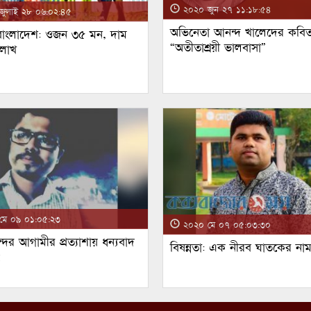
২০২০ জুন ২৭ ১১:১৮:৫৪
ুলাই ২৮ ০৬:০২:৪৫
অভিনেতা আনন্দ খালেদের কবিত
 বাংলাদেশ: ওজন ৩৫ মন, দাম
“অতীতাশ্রয়ী ভালবাসা”
 লাখ
ে ০৯ ০১:০৫:২৩
২০২০ মে ০৭ ০৫:০৩:৩০
্দর আগামীর প্রত্যাশায় ধন্যবাদ
বিষন্নতা: এক নীরব ঘাতকের না
!