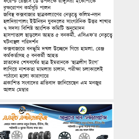
ফরেস্ট রেঞ্জার্স ডে উপলক্ষে রাঙ্গুনিয়া ইকোপার্কে
বৃক্ষরোপণ কর্মসূচি পালন
জবিস্থ কক্সবাজার ছাত্রকল্যাণের নেতৃত্বে কলিম-নয়ন
হলদিয়াপালং ইউনিয়ন যুবদলের সাংগঠনিক উত্তর শাখার
৭ সদস্য বিশিষ্ট আংশিক কমিটি অনুমোদন
হাসপাতাল ছাড়লেন আহত ৫ বনকর্মী, এসিএফ’র নেতৃত্বে
ঘটনাস্থল পরিদর্শন
কক্সবাজারে বনভূমি দখল উচ্ছেদে গিয়ে হামলা, রেঞ্জ
কর্মকর্তাসহ ৫ বনকর্মী আহত
স্নাতকের শেষবর্ষের ছাত্র ইমরানকে ‘ছাত্রলীগ ট্যাগ’
লাগিয়ে নাশকতা মামলায় চালান, পরীক্ষা চলাকালেই
পাঠানো হলো কারাগারে
প্রকাশিত সংবাদের প্রতিবাদ জানিয়েছেন এম মনজুর
আলম মেম্বার