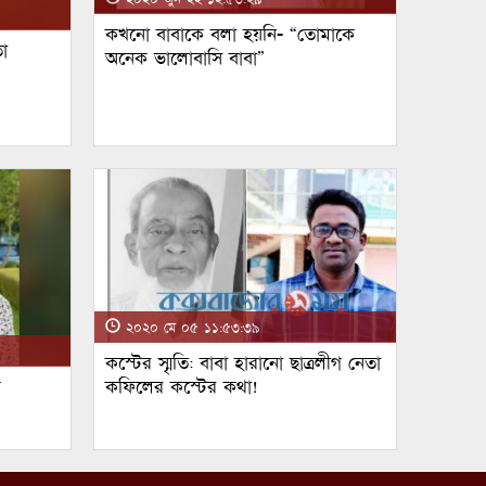
কখনো বাবাকে বলা হয়নি- “তোমাকে
া
অনেক ভালোবাসি বাবা”
২০২০ মে ০৫ ১১:৫৩:৩৯
কস্টের স্মৃতি: বাবা হারানো ছাত্রলীগ নেতা
ম
কফিলের কস্টের কথা!