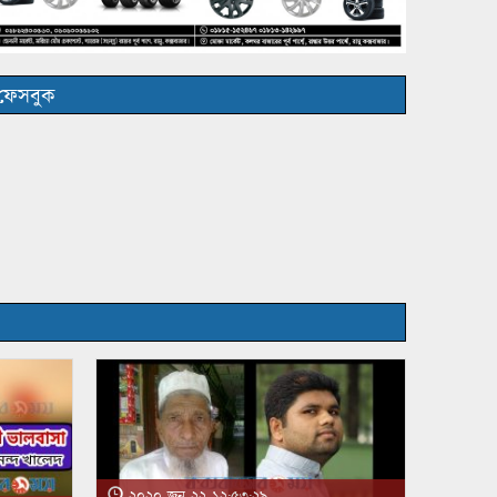
ফেসবুক
২০২০ জুন ২২ ১২:৫৩:২৯