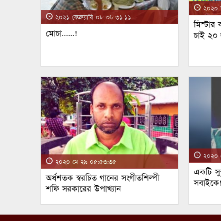
২০২০ জ
২০২১ ফেব্রুয়ারি ০৮ ০৮:৩১:১১
মিস্টার
মোচা……!
চাই ২০
২০২০ ম
২০২০ মে ২৯ ০৫:৫৩:৩৫
একটি সুন
অর্ধশতক স্বরচিত গানের সংগীতশিল্পী
সবাইকে
শফি সরকারের উপাখ্যান