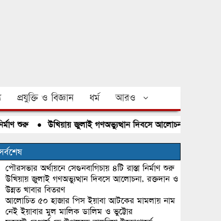
য
প্রযুক্তি ও বিজ্ঞান
ধর্ম
আরও
শুরু
●
উখিয়ায় জুলাই গণঅভ্যুত্থান দিবসে আলোচনা, রক্তদান ও উন্
সর্বশেষ
পৌরসভার অর্থায়নে সেগুনবাগিচায় ৪টি রাস্তা নির্মাণ শুরু
উখিয়ায় জুলাই গণঅভ্যুত্থান দিবসে আলোচনা, রক্তদান ও
উন্নত খাবার বিতরণ
আলোচিত ৫০ হাজার পিস ইয়াবা আটকের মামলায় নাম
নেই ইয়াবার মুল মালিক ডালিম ও ভুট্টোর