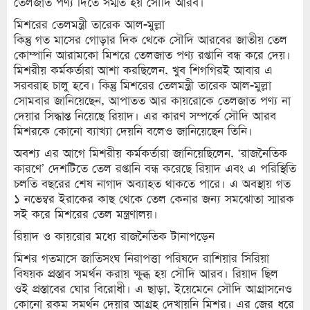
তেলজাত পণ্য দিতে সম্মত হয় সৌদি আরব।
মিশরের তেলমন্ত্রী তারেক আল-মুল্লা
কিন্তু গত মাসের গোড়ার দিক থেকে সৌদি আরবের জাতীয় তেল
কোম্পানি আরামকো মিশরে তেলজাত পণ্য রপ্তানি বন্ধ করে দেয়।
মিশরীয় কর্মকর্তারা আশা করছিলেন, খুব শিগগিরই আবার এ
সরবরাহ চালু হবে। কিন্তু মিশরের তেলমন্ত্রী তারেক আল-মুল্লা
সোমবার জানিয়েছেন, আপাতত আর কায়রোকে তেলজাত পণ্য না
দেয়ার সিদ্ধান্ত নিয়েছে রিয়াদ। এর কারণ সম্পর্কে সৌদি আরব
মিশরকে কোনো ব্যাখ্যা দেয়নি বলেও জানিয়েছেন তিনি।
অবশ্য এর আগে মিশরীয় কর্মকর্তারা জানিয়েছিলেন, ‘রাজনৈতিক
কারণে’ দেশটিতে তেল রপ্তানি বন্ধ করেছে রিয়াদ এবং এ পরিস্থিতি
চলতি বছরের শেষ নাগাদ অব্যাহত থাকতে পারে। এ অবস্থায় গত
১ নভেম্বর ইরাকের কাছ থেকে তেল কেনার জন্য সমঝোতা স্মারক
সই করে মিশরের তেল মন্ত্রণালয়।
রিয়াদ ও কায়রোর মধ্যে রাজনৈতিক টানাপড়েন
মিশর গতমাসে জাতিসংঘ নিরাপত্তা পরিষদে রাশিয়ার সিরিয়া
বিষয়ক প্রস্তাব সমর্থন করায় ক্ষুব্ধ হয় সৌদি আরব। রিয়াদ ছিল
ওই প্রস্তাবের ঘোর বিরোধী। এ ছাড়া, ইয়েমেনে সৌদি আগ্রাসনেও
কোনো রকম সমর্থন দেয়ার আগ্রহ দেখায়নি মিশর। এর জের ধরে