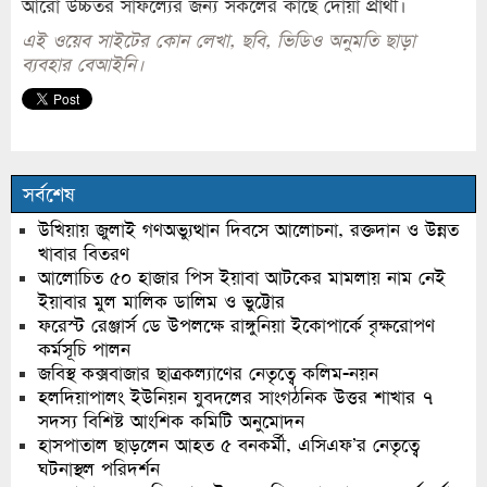
আরো উচ্চতর সাফল্যের জন্য সকলের কাছে দোয়া প্রার্থী।
এই ওয়েব সাইটের কোন লেখা, ছবি, ভিডিও অনুমতি ছাড়া
ব্যবহার বেআইনি।
সর্বশেষ
উখিয়ায় জুলাই গণঅভ্যুত্থান দিবসে আলোচনা, রক্তদান ও উন্নত
খাবার বিতরণ
আলোচিত ৫০ হাজার পিস ইয়াবা আটকের মামলায় নাম নেই
ইয়াবার মুল মালিক ডালিম ও ভুট্টোর
ফরেস্ট রেঞ্জার্স ডে উপলক্ষে রাঙ্গুনিয়া ইকোপার্কে বৃক্ষরোপণ
কর্মসূচি পালন
জবিস্থ কক্সবাজার ছাত্রকল্যাণের নেতৃত্বে কলিম-নয়ন
হলদিয়াপালং ইউনিয়ন যুবদলের সাংগঠনিক উত্তর শাখার ৭
সদস্য বিশিষ্ট আংশিক কমিটি অনুমোদন
হাসপাতাল ছাড়লেন আহত ৫ বনকর্মী, এসিএফ’র নেতৃত্বে
ঘটনাস্থল পরিদর্শন