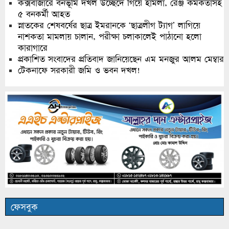
কক্সবাজারে বনভূমি দখল উচ্ছেদে গিয়ে হামলা, রেঞ্জ কর্মকর্তাসহ
৫ বনকর্মী আহত
স্নাতকের শেষবর্ষের ছাত্র ইমরানকে ‘ছাত্রলীগ ট্যাগ’ লাগিয়ে
নাশকতা মামলায় চালান, পরীক্ষা চলাকালেই পাঠানো হলো
কারাগারে
প্রকাশিত সংবাদের প্রতিবাদ জানিয়েছেন এম মনজুর আলম মেম্বার
টেকনাফে সরকারী জমি ও ভবন দখল!
ফেসবুক