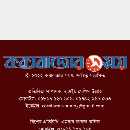
© ২০২২ কক্সবাজার সময়, সর্বস্বত্ব সংরক্ষিত
প্রতিষ্ঠাতা সম্পাদক: এএইচ সেলিম উল্লাহ
মোবাইল: ০১৮১৭ ১২০ ৬০৬, ০১৭৪২ ২৬৯ ৫৬৩
ইমেইল:
coxsbazarshomoy@gmail.com
বিশেষ প্রতিনিধি: এমরান ফারুক অনিক
মোবাইল: ০১৮১১ ১০২ ১৬৯