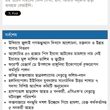
এই ওয়েব সাইটের কোন লেখা, ছবি, ভিডিও অনুমতি ছাড়া
ব্যবহার বেআইনি।
সর্বশেষ
উখিয়ায় জুলাই গণঅভ্যুত্থান দিবসে আলোচনা, রক্তদান ও উন্নত
খাবার বিতরণ
আলোচিত ৫০ হাজার পিস ইয়াবা আটকের মামলায় নাম নেই
ইয়াবার মুল মালিক ডালিম ও ভুট্টোর
ফরেস্ট রেঞ্জার্স ডে উপলক্ষে রাঙ্গুনিয়া ইকোপার্কে বৃক্ষরোপণ
কর্মসূচি পালন
জবিস্থ কক্সবাজার ছাত্রকল্যাণের নেতৃত্বে কলিম-নয়ন
হলদিয়াপালং ইউনিয়ন যুবদলের সাংগঠনিক উত্তর শাখার ৭
সদস্য বিশিষ্ট আংশিক কমিটি অনুমোদন
হাসপাতাল ছাড়লেন আহত ৫ বনকর্মী, এসিএফ’র নেতৃত্বে
ঘটনাস্থল পরিদর্শন
কক্সবাজারে বনভূমি দখল উচ্ছেদে গিয়ে হামলা, রেঞ্জ কর্মকর্তাসহ
৫ বনকর্মী আহত