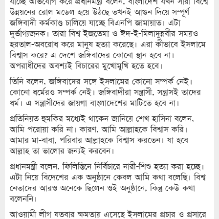
যাচ্ছে অভিযোগ করে প্রধানমন্ত্রী বলেন, বাংলাদেশ যখন সারা বিশ্বে
উন্নয়নের রোল মডেল হয়ে উঠছে তখনই আগুন দিয়ে সম্পূর্ণ
জঙ্গিবাদী কর্মকাণ্ড চালিয়ে যাচ্ছে বিএনপি জামায়াত। এটা
দুর্ভাগ্যজনক। তারা বিশ্ব ইজতেমা ও ঈদ-ই-মিলাদুন্নবীর সময়ও
হরতাল-অবরোধ করে মানুষ হত্যা করেছে। এরা কীভাবে ইসলামে
বিশ্বাস করে? এ দেশে জঙ্গিবাদের কোনো স্থান হবে না।
অপরাধীদের অবশ্যই বিচারের মুখোমুখি হতে হবে।
তিনি বলেন, জঙ্গিবাদের সঙ্গে ইসলামের কোনো সম্পর্ক নেই।
কোনো ধর্মেরও সম্পর্ক নেই। জঙ্গিবাদীরা সন্ত্রাসী, সন্ত্রাসই তাদের
ধর্ম। এ সন্ত্রাসীদের জায়গা বাংলাদেশের মাটিতে হবে না।
প্রতিনিয়ত হুমকির মধ্যেই থাকেন জানিয়ে শেখ হাসিনা বলেন,
আমি পরোয়া করি না। কারণ, আমি আল্লাহকে বিশ্বাস করি।
আমার মা-বাবা, পরিবার আল্লাহকে বিশ্বাস করতেন। যা হবে
আল্লাহ তা ভালোর জন্যই করবেন।
প্রধানমন্ত্রী বলেন, ফিলিস্তিনে নির্বিচারে নারী-শিশু হত্যা করা হচ্ছে।
এটা নিয়ে বিদেশের এক অনুষ্ঠানে কেবল আমি কথা বলেছি। বিশ্ব
নেতাদের আরও অনেকে ছিলেন ওই অনুষ্ঠানে, কিন্তু কেউ কথা
বলেননি।
আওয়ামী লীগ যতবার ক্ষমতায় এসেছে ইসলামের প্রচার ও প্রসারে