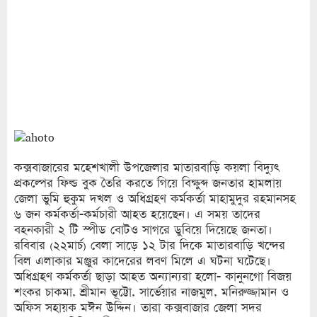
কক্সবাজারের মহেশখালী উপজেলার মাতারবাড়ি কয়লা বিদ্যুৎ
প্রকল্পের ফিল্ড বুক তৈরি করতে গিয়ে বিক্ষুব্দ জনতার হামলায়
জেলা ভুমি হুকুম দখল ও অধিগ্রহণ কর্মকর্তা মাহামুদুর রহমানসহ
৬ জন কর্মকর্তা-কর্মচারী আহত হয়েছেন। এ সময় তাদের
বহনকারী ২ টি স্পীড বোটও সাগরে ডুবিয়ে দিয়েছে জনতা।
রবিবার (২২মার্চ) বেলা সাড়ে ১২ টার দিকে মাতারবাড়ি খন্দের
বিল এলাকার মঞ্জুর কাদেরের লবণ মিলে এ ঘটনা ঘটেছে।
অধিগ্রহণ কর্মকর্তা ছাড়া আহত অন্যান্যরা হলো- কানুনগো বিজয়
শংকর চাকমা, শ্রীমান ভূট্টো, সার্ভেয়ার নাজমুল, মনিরুজ্জামান ও
অফিস সহায়ক মঈন উদ্দিন। তারা কক্সবাজার জেলা সদর