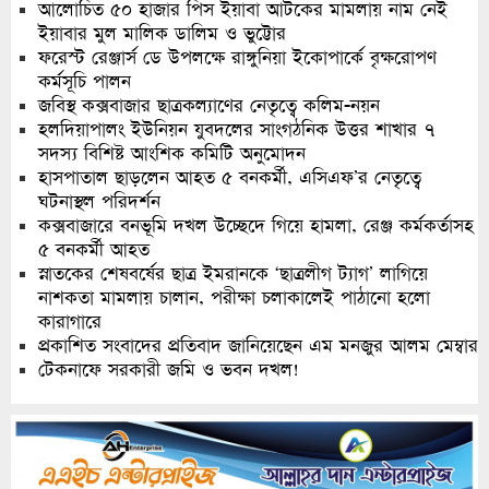
আলোচিত ৫০ হাজার পিস ইয়াবা আটকের মামলায় নাম নেই
ইয়াবার মুল মালিক ডালিম ও ভুট্টোর
ফরেস্ট রেঞ্জার্স ডে উপলক্ষে রাঙ্গুনিয়া ইকোপার্কে বৃক্ষরোপণ
কর্মসূচি পালন
জবিস্থ কক্সবাজার ছাত্রকল্যাণের নেতৃত্বে কলিম-নয়ন
হলদিয়াপালং ইউনিয়ন যুবদলের সাংগঠনিক উত্তর শাখার ৭
সদস্য বিশিষ্ট আংশিক কমিটি অনুমোদন
হাসপাতাল ছাড়লেন আহত ৫ বনকর্মী, এসিএফ’র নেতৃত্বে
ঘটনাস্থল পরিদর্শন
কক্সবাজারে বনভূমি দখল উচ্ছেদে গিয়ে হামলা, রেঞ্জ কর্মকর্তাসহ
৫ বনকর্মী আহত
স্নাতকের শেষবর্ষের ছাত্র ইমরানকে ‘ছাত্রলীগ ট্যাগ’ লাগিয়ে
নাশকতা মামলায় চালান, পরীক্ষা চলাকালেই পাঠানো হলো
কারাগারে
প্রকাশিত সংবাদের প্রতিবাদ জানিয়েছেন এম মনজুর আলম মেম্বার
টেকনাফে সরকারী জমি ও ভবন দখল!