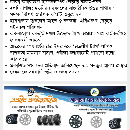
জবিস্থ কক্সবাজার ছাত্রকল্যাণের নেতৃত্বে কলিম-নয়ন
হলদিয়াপালং ইউনিয়ন যুবদলের সাংগঠনিক উত্তর শাখার ৭
সদস্য বিশিষ্ট আংশিক কমিটি অনুমোদন
হাসপাতাল ছাড়লেন আহত ৫ বনকর্মী, এসিএফ’র নেতৃত্বে
ঘটনাস্থল পরিদর্শন
কক্সবাজারে বনভূমি দখল উচ্ছেদে গিয়ে হামলা, রেঞ্জ কর্মকর্তাসহ
৫ বনকর্মী আহত
স্নাতকের শেষবর্ষের ছাত্র ইমরানকে ‘ছাত্রলীগ ট্যাগ’ লাগিয়ে
নাশকতা মামলায় চালান, পরীক্ষা চলাকালেই পাঠানো হলো
কারাগারে
প্রকাশিত সংবাদের প্রতিবাদ জানিয়েছেন এম মনজুর আলম মেম্বার
টেকনাফে সরকারী জমি ও ভবন দখল!