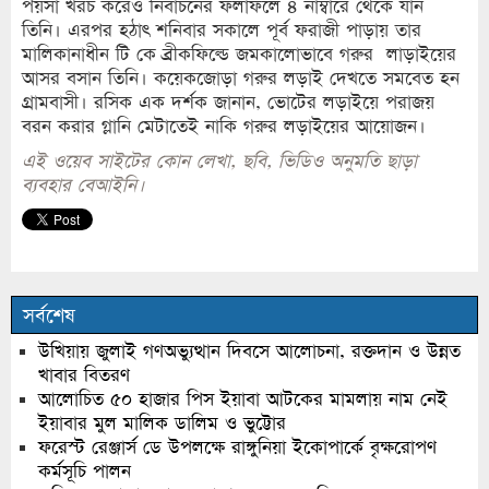
পয়সা খরচ করেও নির্বাচনের ফলাফলে ৪ নাম্বারে থেকে যান
তিনি। এরপর হঠাৎ শনিবার সকালে পূর্ব ফরাজী পাড়ায় তার
মালিকানাধীন টি কে ব্রীকফিল্ডে জমকালোভাবে গরুর লাড়াইয়ের
আসর বসান তিনি। কয়েকজোড়া গরুর লড়াই দেখতে সমবেত হন
গ্রামবাসী। রসিক এক দর্শক জানান, ভোটের লড়াইয়ে পরাজয়
বরন করার গ্লানি মেটাতেই নাকি গরুর লড়াইয়ের আয়োজন।
এই ওয়েব সাইটের কোন লেখা, ছবি, ভিডিও অনুমতি ছাড়া
ব্যবহার বেআইনি।
সর্বশেষ
উখিয়ায় জুলাই গণঅভ্যুত্থান দিবসে আলোচনা, রক্তদান ও উন্নত
খাবার বিতরণ
আলোচিত ৫০ হাজার পিস ইয়াবা আটকের মামলায় নাম নেই
ইয়াবার মুল মালিক ডালিম ও ভুট্টোর
ফরেস্ট রেঞ্জার্স ডে উপলক্ষে রাঙ্গুনিয়া ইকোপার্কে বৃক্ষরোপণ
কর্মসূচি পালন