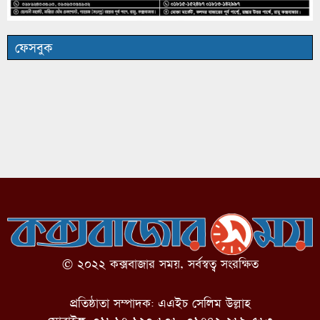
ফেসবুক
© ২০২২ কক্সবাজার সময়, সর্বস্বত্ব সংরক্ষিত
প্রতিষ্ঠাতা সম্পাদক: এএইচ সেলিম উল্লাহ