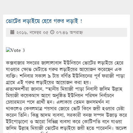
ভোটের লড়াইয়ে হেরে গরুর লড়াই !
২০১৬, নভেম্বর ০৫
০৭:৪৬ অপরাহ্ণ
কক্সবাজার সদরের জালালাবাদ ইউনিয়নে ভোটের লড়াইয়ে হেরে
যাওয়ার ক্ষোভ মেটাতে গরুর লড়াইয়ের আয়োজন করেছেন এক
ব্যক্তি। শনিবার সকাল ৯ টায় বর্ণিত ইউনিয়নের পূর্ব ফরাজী পাড়া
গ্রামে এই গরুর লড়াইয়ের আয়োজন করা হয়।
প্রত্যক্ষদর্শীরা জানান, স্হানীয় মিয়াজী পাড়া নিবাসী জসিম উল্লাহ
মিয়াজী কয়েকমাস আগে অনুষ্ঠিত ইউনিয়ন পরিষদ নির্বাচনে
চেয়ারম্যান পদে প্রার্থী হন। এলাকায় তেমন জনসমর্থন না
থাকলেও কেবলমাত্র পয়সার জোরে ভোট কিনে জয়ী হওয়ার চেষ্টা
করেন তিনি। কিন্তু আদম ব্যবসা, সরকারী বনজ সম্পদ উজাড় করে
ইটপোড়ানো ও আরো বিভিন্ন ব্যবসা করে কোটিপতি বনে যাওয়া
জসিম উল্লাহ মিয়াজী ভোটের লড়াইয়ে জয়ী হতে পারেননি। অঢেল