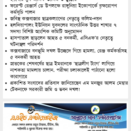
ফরেস্ট রেঞ্জার্স ডে উপলক্ষে রাঙ্গুনিয়া ইকোপার্কে বৃক্ষরোপণ
কর্মসূচি পালন
জবিস্থ কক্সবাজার ছাত্রকল্যাণের নেতৃত্বে কলিম-নয়ন
হলদিয়াপালং ইউনিয়ন যুবদলের সাংগঠনিক উত্তর শাখার ৭
সদস্য বিশিষ্ট আংশিক কমিটি অনুমোদন
হাসপাতাল ছাড়লেন আহত ৫ বনকর্মী, এসিএফ’র নেতৃত্বে
ঘটনাস্থল পরিদর্শন
কক্সবাজারে বনভূমি দখল উচ্ছেদে গিয়ে হামলা, রেঞ্জ কর্মকর্তাসহ
৫ বনকর্মী আহত
স্নাতকের শেষবর্ষের ছাত্র ইমরানকে ‘ছাত্রলীগ ট্যাগ’ লাগিয়ে
নাশকতা মামলায় চালান, পরীক্ষা চলাকালেই পাঠানো হলো
কারাগারে
প্রকাশিত সংবাদের প্রতিবাদ জানিয়েছেন এম মনজুর আলম মেম্বার
টেকনাফে সরকারী জমি ও ভবন দখল!