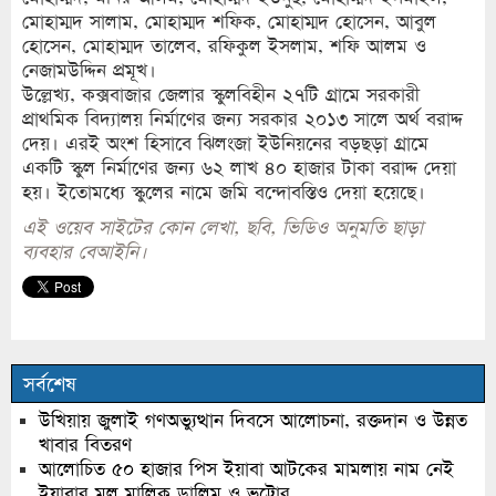
মোহাম্মদ সালাম, মোহাম্মদ শফিক, মোহাম্মদ হোসেন, আবুল
হোসেন, মোহাম্মদ তালেব, রফিকুল ইসলাম, শফি আলম ও
নেজামউদ্দিন প্রমূখ।
উল্লেখ্য, কক্সবাজার জেলার স্কুলবিহীন ২৭টি গ্রামে সরকারী
প্রাথমিক বিদ্যালয় নির্মাণের জন্য সরকার ২০১৩ সালে অর্থ বরাদ্দ
দেয়। এরই অংশ হিসাবে ঝিলংজা ইউনিয়নের বড়ছড়া গ্রামে
একটি স্কুল নির্মাণের জন্য ৬২ লাখ ৪০ হাজার টাকা বরাদ্দ দেয়া
হয়। ইতোমধ্যে স্কুলের নামে জমি বন্দোবস্তিও দেয়া হয়েছে।
এই ওয়েব সাইটের কোন লেখা, ছবি, ভিডিও অনুমতি ছাড়া
ব্যবহার বেআইনি।
সর্বশেষ
উখিয়ায় জুলাই গণঅভ্যুত্থান দিবসে আলোচনা, রক্তদান ও উন্নত
খাবার বিতরণ
আলোচিত ৫০ হাজার পিস ইয়াবা আটকের মামলায় নাম নেই
ইয়াবার মুল মালিক ডালিম ও ভুট্টোর