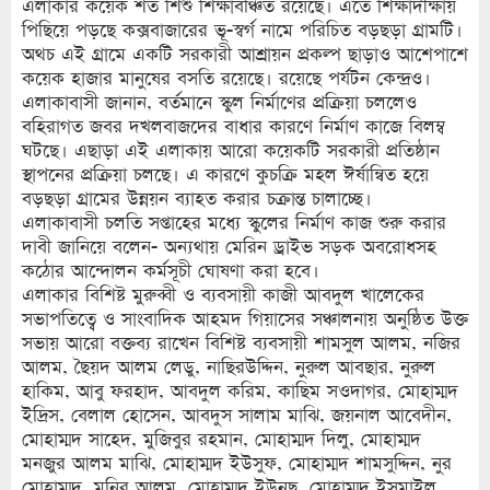
এলাকার কয়েক শত শিশু শিক্ষাবঞ্চিত রয়েছে। এতে শিক্ষাদীক্ষায়
পিছিয়ে পড়ছে কক্সবাজারের ভূ-স্বর্গ নামে পরিচিত বড়ছড়া গ্রামটি।
অথচ এই গ্রামে একটি সরকারী আশ্রায়ন প্রকল্প ছাড়াও আশেপাশে
কয়েক হাজার মানুষের বসতি রয়েছে। রয়েছে পর্যটন কেন্দ্রও।
এলাকাবাসী জানান, বর্তমানে স্কুল নির্মাণের প্রক্রিয়া চললেও
বহিরাগত জবর দখলবাজদের বাধার কারণে নির্মাণ কাজে বিলম্ব
ঘটছে। এছাড়া এই এলাকায় আরো কয়েকটি সরকারী প্রতিষ্ঠান
স্থাপনের প্রক্রিয়া চলছে। এ কারণে কুচক্রি মহল ঈর্ষান্বিত হয়ে
বড়ছড়া গ্রামের উন্নয়ন ব্যাহত করার চক্রান্ত চালাচ্ছে।
এলাকাবাসী চলতি সপ্তাহের মধ্যে স্কুলের নির্মাণ কাজ শুরু করার
দাবী জানিয়ে বলেন- অন্যথায় মেরিন ড্রাইভ সড়ক অবরোধসহ
কঠোর আন্দোলন কর্মসূচী ঘোষণা করা হবে।
এলাকার বিশিষ্ট মুরুব্বী ও ব্যবসায়ী কাজী আবদুল খালেকের
সভাপতিত্বে ও সাংবাদিক আহমদ গিয়াসের সঞ্চালনায় অনুষ্ঠিত উক্ত
সভায় আরো বক্তব্য রাখেন বিশিষ্ট ব্যবসায়ী শামসুল আলম, নজির
আলম, ছৈয়দ আলম লেডু, নাছিরউদ্দিন, নুরুল আবছার, নুরুল
হাকিম, আবু ফরহাদ, আবদুল করিম, কাছিম সওদাগর, মোহাম্মদ
ইদ্রিস, বেলাল হোসেন, আবদুস সালাম মাঝি, জয়নাল আবেদীন,
মোহাম্মদ সাহেদ, মুজিবুর রহমান, মোহাম্মদ দিলু, মোহাম্মদ
মনজুর আলম মাঝি, মোহাম্মদ ইউসুফ, মোহাম্মদ শামসুদ্দিন, নুর
মোহাম্মদ, মনির আলম, মোহাম্মদ ইউনুছ, মোহাম্মদ ইসমাইল,