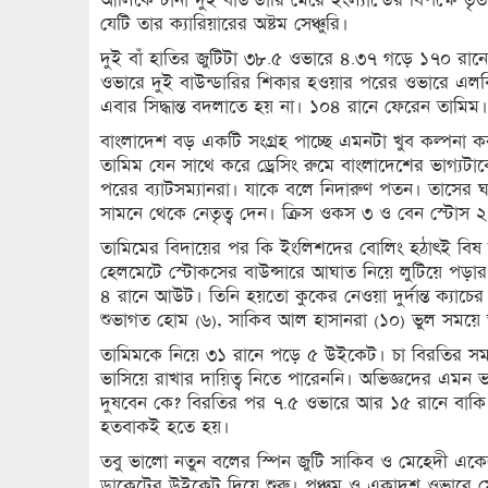
যেটি তার ক্যারিয়ারের অষ্টম সেঞ্চুরি।
দুই বাঁ হাতির জুটিটা ৩৮.৫ ওভারে ৪.৩৭ গড়ে ১৭০ রানের।
ওভারে দুই বাউন্ডারির শিকার হওয়ার পরের ওভারে এলবি
এবার সিদ্ধান্ত বদলাতে হয় না। ১০৪ রানে ফেরেন তামিম।
বাংলাদেশ বড় একটি সংগ্রহ পাচ্ছে এমনটা খুব কল্পনা ক
তামিম যেন সাথে করে ড্রেসিং রুমে বাংলাদেশের ভাগ্
পরের ব্যাটসম্যানরা। যাকে বলে নিদারুণ পতন। তাসের 
সামনে থেকে নেতৃত্ব দেন। ক্রিস ওকস ৩ ও বেন স্টোস 
তামিমের বিদায়ের পর কি ইংলিশদের বোলিং হঠাৎই বিষ
হেলমেটে স্টোকসের বাউন্সারে আঘাত নিয়ে লুটিয়ে পড়ার
৪ রানে আউট। তিনি হয়তো কুকের নেওয়া দুর্দান্ত ক্যাচের
শুভাগত হোম (৬), সাকিব আল হাসানরা (১০) ভুল সময়ে
তামিমকে নিয়ে ৩১ রানে পড়ে ৫ উইকেট। চা বিরতির স
ভাসিয়ে রাখার দায়িত্ব নিতে পারেননি। অভিজ্ঞদের এমন ভা
দুষবেন কে? বিরতির পর ৭.৫ ওভারে আর ১৫ রানে বাক
হতবাকই হতে হয়।
তবু ভালো নতুন বলের স্পিন জুটি সাকিব ও মেহেদী এ
ডাকেটের উইকেট দিয়ে শুরু। পঞ্চম ও একাদশ ওভারে মেহেদ