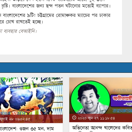
বৃষ্টি। বাংলাদেশের জন্য ছন্দ পতন ঘটানোর মতোই ব্যাপার।
াংলাদেশের ৯টি! চট্টগ্রামের রোমাঞ্চকর ম্যাচের পর ঢাকার
পুরে চোখ রাখতেই হচ্ছে।
া ব্যবহার বেআইনি।
২০২০ জুন ২৭ ১১:১৮:৫৪
ুলাই ২৮ ০৬:০২:৪৫
অভিনেতা আনন্দ খালেদের কবিত
 বাংলাদেশ: ওজন ৩৫ মন, দাম