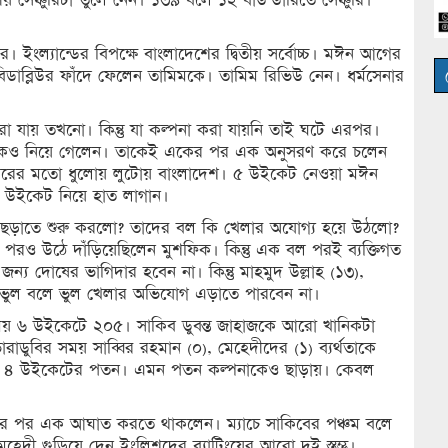
 ইংল্যান্ডের বিপক্ষে বাংলাদেশের দ্বিতীয় সর্বোচ্চ। মঈন আগের
ডাব্লিউর ফাঁদে ফেলেন তামিমকে। তামিম রিভিউ নেন। ধর্মসেনার
রা যায় তখনো। কিন্তু যা কল্পনা করা যায়নি তাই ঘটে এরপর।
যটাকেও নিয়ে গেলেন। তাকেই একের পর এক অনুসরণ করে চলেন
ঘরের মতো ধুলোয় লুটোয় বাংলাদেশ। ৫ উইকেট নেওয়া মঈন
২ উইকেট নিয়ে হাত লাগান।
 ছড়াতে শুরু করলো? তাদের বল কি খেলার অযোগ্য হয়ে উঠলো?
 পরও উঠে দাঁড়িয়েছিলেন মুশফিক। কিন্তু এক বল পরই ব্যক্তিগত
 জন্য দোষের ভাগিদার হবেন না। কিন্তু মাহমুদ উল্লাহ (১৩),
 ভুল বলে ভুল খেলার অভিযোগ এড়াতে পারবেন না।
ময় ৬ উইকেটে ২০৫। সাকিব ডুবন্ত জাহাজকে আরো খানিকটা
রাডুবির সময় সাব্বির রহমান (০), মেহেদীদের (১) ব্যর্থতাকে
ি ৪ উইকেটের পতন। এমন পতন কল্পনাকেও ছাড়ায়। কেবল
কের পর এক আঘাত করতে থাকলেন। ম্যাচে সাকিবের পঞ্চম বলে
ী গুড়িয়ে দেন ইংলিশদের ব্যাটিংয়ের আরো দুই স্তম্ভ।