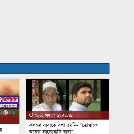
২০২০ জুন ২২ ১২:৫৩:২৯
কখনো বাবাকে বলা হয়নি- “তোমাকে
া
অনেক ভালোবাসি বাবা”