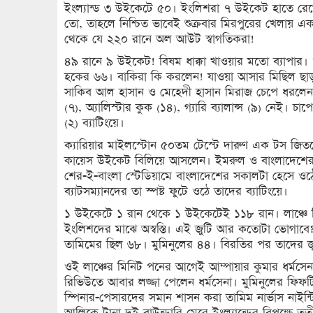
ইংল্যান্ড ৩ উইকেটে ৫০। ইংলিশরা ৭ উইকেট হাতে রেখ
তো, তাহলে নিশ্চিত ভাবেই শুক্রবার মিরপুরের খেলায়
থেকে যে ২২০ রানে অল আউট স্বাগতিকরা!
৪৯ রানে ৯ উইকেট! বিষম ধাক্কা খাওয়ার মতো ব্যাপার।
হকের ৬৬। বাকিরা কি করলেন! যাওয়া আসার মিছিল ছাড
সাকিব আল হাসান ও মেহেদী হাসান মিরাজ চেপে ধরলেন
(৭), অ্যালিস্টার কুক (১৪), গ্যারি ব্যালান্স (৯) নেই।
(২) ব্যাটিংয়ে।
ক্যারিয়ার মাইলস্টোন ৫০তম টেস্টে দারুণ এক টস জিত
কায়েস উইকেট বিলিয়ে আসলেন। ইমরুল ও বাংলাদেশের র
শের-ই-বাংলা স্টেডিয়ামে বাংলাদেশের সকালটা হেসে ওঠে
ব্যাটসম্যানদের তা স্পষ্ট ফুটে ওঠে তাদের ব্যাটিংয়ে।
১ উইকেটে ১ রান থেকে ১ উইকেটেই ১১৮ রান। লাঞ্চে গি
ইংলিশদের মাঝে অস্বস্তি। এই জুটি আর কতোটা ভোগাবে? 
তামিমের ছিল ৬৮। মুমিনুলের ৪৪। বিরতির পর তাদের 
ওই লাঞ্চের মিনিট পনের আগেই আম্পায়ার কুমার ধর্মসে
রিভিউতে আবার লজ্জা পেলেন ধর্মসেনা। মুমিনুলের ফিফটি
স্পিনার-পেসারদের সমান শাসন করা তামিম নার্ভাস নাই
আলিকে টানা দুই বাউন্ডারি মেরে ইংল্যান্ডের বিপক্ষে তৃত