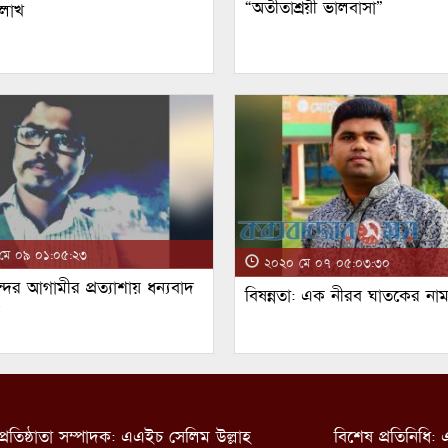
“অতীতাশ্রয়ী ভালবাসা”
 লাখ
ে ০৯ ০১:০৫:২৩
২০২০ মে ০৭ ০৫:০৩:৩০
্দর আগামীর প্রত্যাশায় ধন্যবাদ
বিষন্নতা: এক নীরব ঘাতকের না
!
প্রতিষ্ঠাতা সম্পাদক: এএইচ সেলিম উল্লাহ
বিশেষ প্রতিনিধি