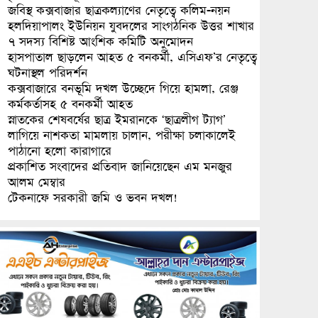
জবিস্থ কক্সবাজার ছাত্রকল্যাণের নেতৃত্বে কলিম-নয়ন
হলদিয়াপালং ইউনিয়ন যুবদলের সাংগঠনিক উত্তর শাখার
৭ সদস্য বিশিষ্ট আংশিক কমিটি অনুমোদন
হাসপাতাল ছাড়লেন আহত ৫ বনকর্মী, এসিএফ’র নেতৃত্বে
ঘটনাস্থল পরিদর্শন
কক্সবাজারে বনভূমি দখল উচ্ছেদে গিয়ে হামলা, রেঞ্জ
কর্মকর্তাসহ ৫ বনকর্মী আহত
স্নাতকের শেষবর্ষের ছাত্র ইমরানকে ‘ছাত্রলীগ ট্যাগ’
লাগিয়ে নাশকতা মামলায় চালান, পরীক্ষা চলাকালেই
পাঠানো হলো কারাগারে
প্রকাশিত সংবাদের প্রতিবাদ জানিয়েছেন এম মনজুর
আলম মেম্বার
টেকনাফে সরকারী জমি ও ভবন দখল!