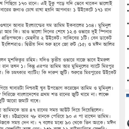
ে পিছিয়ে ১৭০ রানে। এই টুকু পড়ে যদি ভেবে থাকেন ভালোই
 একবারের জন্যও চোখ রাখা হয়নি আপনার! ১ উইকেটে ১৭১ রান
 ওখানে আবার ইংল্যান্ডের যম তামিম ইকবালের ১০৪। মুমিনুল
়া আর কি। তাও ভালো দিনের শেষে ১২.৩ ওভারে দুই স্পিনার
 প্রতিপক্ষকে। মেহদীর ২ উইকেট। সাকিবের ১টি। বেন ডাকেট
 চাপে ইংলিশরাও। দ্বিতীয় দিন শুরু হবে জো রুট (১৫) ও মঈন আলির
লেন মুশফিকুর রহিম। যদিও তৃতীয় ওভারে বাজে ভাবে ইমরুল
ান তখন ১। কিন্তু এরপর তামিম আর মুমিনুলের ব্যাটে মিরপুর
। কি চমৎকার ব্যাটিং! কি দারুণ জুটি। শুরুতে মিরপুরের উইকেট
য়ে খাবারটা নিশ্চয়ই খুব উপভোগ করেছেন তামিম ও মুমিনুল।
সিরিজে বাংলাদেশের প্রথম শত রানের জুটি থামে না। লাঞ্চে
জুটি আরো জমাট বাধে।
না তামিমকে তার ৪৭ রানের সময় আউট দিয়ে দিয়েছিলেন।
 হয়। চট্টগ্রামের ৭৮ রানকে পেরিয়ে ৯০ এ পা রাখেন তামিম।
ন্টিজকে সময় দেন না। ৭ বলের মধ্যে ৯০ থেকে তিন অংকে। মঈন
ীয় সেঞ্চুরিটা তুলে নেন। ১৩৯ বলে ১২ বাউন্ডারিতে সেঞ্চুরি।