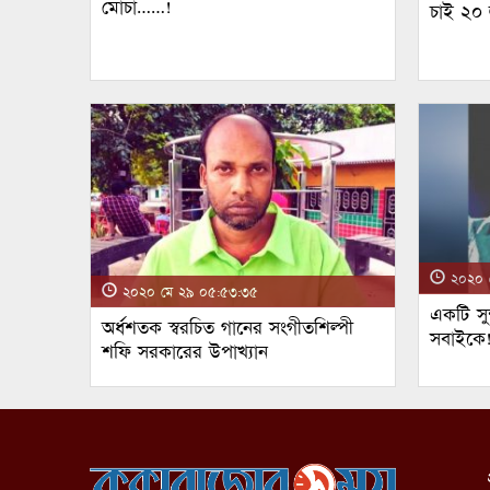
মোচা……!
চাই ২০
২০২০ ম
২০২০ মে ২৯ ০৫:৫৩:৩৫
একটি সুন
অর্ধশতক স্বরচিত গানের সংগীতশিল্পী
সবাইকে
শফি সরকারের উপাখ্যান