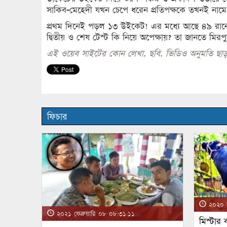
সাকিব-মেহেদী যখন চেপে ধরেন প্রতিপক্ষকে তখনই নামে 
প্রথম দিনেই পড়ল ১৩ উইকেট! এর মধ্যে আছে ৪৯ রানে ব
দ্বিতীয় ও শেষ টেস্ট কি নিয়ে অপেক্ষায়? তা জানতে মির
এই ওয়েব সাইটের কোন লেখা, ছবি, ভিডিও অনুমতি ছাড়
ফিচার
২০২০ জ
২০২১ ফেব্রুয়ারি ০৮ ০৮:৩১:১১
মিস্টার