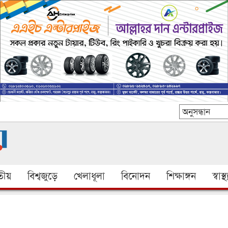
ীয়
বিশ্বজুড়ে
খেলাধূলা
বিনোদন
শিক্ষাঙ্গন
স্বাস্থ্