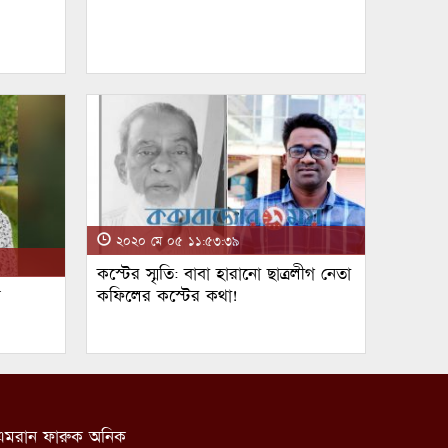
২০২০ মে ০৫ ১১:৫৩:৩৯
কস্টের স্মৃতি: বাবা হারানো ছাত্রলীগ নেতা
ম
কফিলের কস্টের কথা!
: এমরান ফারুক অনিক