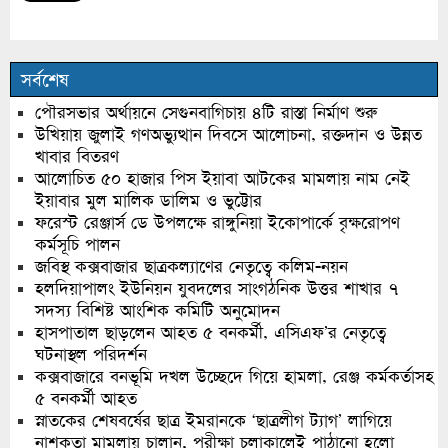
সর্বশেষ
পৌরসভার অর্থায়নে সেগুনবাগিচায় ৪টি রাস্তা নির্মাণ শুরু
উখিয়ায় জুলাই গণঅভ্যুত্থান দিবসে আলোচনা, রক্তদান ও উন্নত
খাবার বিতরণ
আলোচিত ৫০ হাজার পিস ইয়াবা আটকের মামলায় নাম নেই
ইয়াবার মুল মালিক ডালিম ও ভুট্টোর
ফরেস্ট রেঞ্জার্স ডে উপলক্ষে রাঙ্গুনিয়া ইকোপার্কে বৃক্ষরোপণ
কর্মসূচি পালন
জবিস্থ কক্সবাজার ছাত্রকল্যাণের নেতৃত্বে কলিম-নয়ন
হলদিয়াপালং ইউনিয়ন যুবদলের সাংগঠনিক উত্তর শাখার ৭
সদস্য বিশিষ্ট আংশিক কমিটি অনুমোদন
হাসপাতাল ছাড়লেন আহত ৫ বনকর্মী, এসিএফ’র নেতৃত্বে
ঘটনাস্থল পরিদর্শন
কক্সবাজারে বনভূমি দখল উচ্ছেদে গিয়ে হামলা, রেঞ্জ কর্মকর্তাসহ
৫ বনকর্মী আহত
স্নাতকের শেষবর্ষের ছাত্র ইমরানকে ‘ছাত্রলীগ ট্যাগ’ লাগিয়ে
নাশকতা মামলায় চালান, পরীক্ষা চলাকালেই পাঠানো হলো