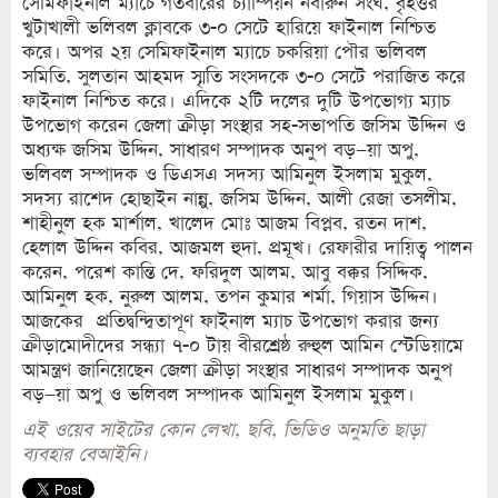
সেমিফাইনাল ম্যাচে গতবারের চ্যাম্পিয়ন নবারুন সংঘ, বৃহত্তর
খুটাখালী ভলিবল ক্লাবকে ৩-০ সেটে হারিয়ে ফাইনাল নিশ্চিত
করে। অপর ২য় সেমিফাইনাল ম্যাচে চকরিয়া পৌর ভলিবল
সমিতি, সুলতান আহমদ স্মৃতি সংসদকে ৩-০ সেটে পরাজিত করে
ফাইনাল নিশ্চিত করে। এদিকে ২টি দলের দুটি উপভোগ্য ম্যাচ
উপভোগ করেন জেলা ক্রীড়া সংস্থার সহ-সভাপতি জসিম উদ্দিন ও
অধ্যক্ষ জসিম উদ্দিন, সাধারণ সম্পাদক অনুপ বড়–য়া অপু,
ভলিবল সম্পাদক ও ডিএসএ সদস্য আমিনুল ইসলাম মুকুল,
সদস্য রাশেদ হোছাইন নান্নু, জসিম উদ্দিন, আলী রেজা তসলীম,
শাহীনুল হক মার্শাল, খালেদ মোঃ আজম বিপ্লব, রতন দাশ,
হেলাল উদ্দিন কবির, আজমল হুদা, প্রমূখ। রেফারীর দায়িত্ব পালন
করেন, পরেশ কান্তি দে, ফরিদুল আলম, আবু বক্কর সিদ্দিক,
আমিনুল হক, নুরুল আলম, তপন কুমার শর্মা, গিয়াস উদ্দিন।
আজকের প্রতিদ্বন্দ্বিতাপূণ ফাইনাল ম্যাচ উপভোগ করার জন্য
ক্রীড়ামোদীদের সন্ধ্যা ৭-০ টায় বীরশ্রেষ্ঠ রুহুল আমিন স্টেডিয়ামে
আমন্ত্রণ জানিয়েছেন জেলা ক্রীড়া সংস্থার সাধারণ সম্পাদক অনুপ
বড়–য়া অপু ও ভলিবল সম্পাদক আমিনুল ইসলাম মুকুল।
এই ওয়েব সাইটের কোন লেখা, ছবি, ভিডিও অনুমতি ছাড়া
ব্যবহার বেআইনি।