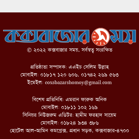
© ২০২২ কক্সবাজার সময়, সর্বস্বত্ব সংরক্ষিত
প্রতিষ্ঠাতা সম্পাদক: এএইচ সেলিম উল্লাহ
মোবাইল: ০১৮১৭ ১২০ ৬০৬, ০১৭৪২ ২৬৯ ৫৬৩
ইমেইল:
coxsbazarshomoy@gmail.com
বিশেষ প্রতিনিধি: এমরান ফারুক অনিক
মোবাইল: ০১৮১১ ১০২ ১৬৯
সিনিয়র নিউজরুম এডিটর: হামীম ফরহাদ সায়েম
মোবাইল: ০১৮২৪ ৯৩৪ ৩৮৬
হোটেল আল-আমিন কমপ্লেক্স, প্রধান সড়ক, কক্সবাজার-৪৭০০