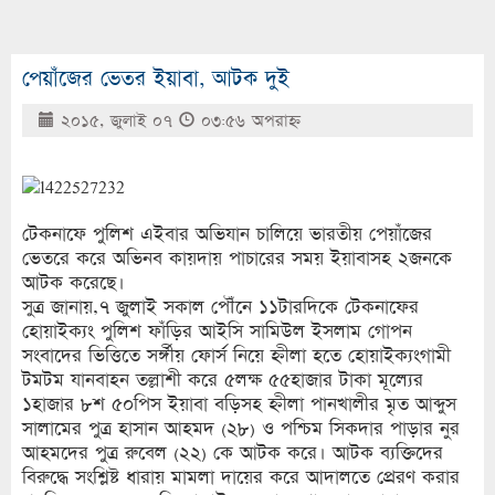
পেয়াঁজের ভেতর ইয়াবা, আটক দুই
২০১৫, জুলাই ০৭
০৩:৫৬ অপরাহ্ণ
টেকনাফে পুলিশ এইবার অভিযান চালিয়ে ভারতীয় পেয়াঁজের
ভেতরে করে অভিনব কায়দায় পাচারের সময় ইয়াবাসহ ২জনকে
আটক করেছে।
সুত্র জানায়,৭ জুলাই সকাল পৌঁনে ১১টারদিকে টেকনাফের
হোয়াইক্যং পুলিশ ফাঁড়ির আইসি সামিউল ইসলাম গোপন
সংবাদের ভিত্তিতে সর্ঙ্গীয় ফোর্স নিয়ে হ্নীলা হতে হোয়াইক্যংগামী
টমটম যানবাহন তল্লাশী করে ৫লক্ষ ৫৫হাজার টাকা মূল্যের
১হাজার ৮শ ৫০পিস ইয়াবা বড়িসহ হ্নীলা পানখালীর মৃত আব্দুস
সালামের পুত্র হাসান আহমদ (২৮) ও পশ্চিম সিকদার পাড়ার নুর
আহমদের পুত্র রুবেল (২২) কে আটক করে। আটক ব্যক্তিদের
বিরুদ্ধে সংশ্লিষ্ট ধারায় মামলা দায়ের করে আদালতে প্রেরণ করার