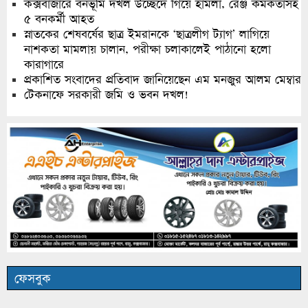
কক্সবাজারে বনভূমি দখল উচ্ছেদে গিয়ে হামলা, রেঞ্জ কর্মকর্তাসহ
৫ বনকর্মী আহত
স্নাতকের শেষবর্ষের ছাত্র ইমরানকে ‘ছাত্রলীগ ট্যাগ’ লাগিয়ে
নাশকতা মামলায় চালান, পরীক্ষা চলাকালেই পাঠানো হলো
কারাগারে
প্রকাশিত সংবাদের প্রতিবাদ জানিয়েছেন এম মনজুর আলম মেম্বার
টেকনাফে সরকারী জমি ও ভবন দখল!
ফেসবুক