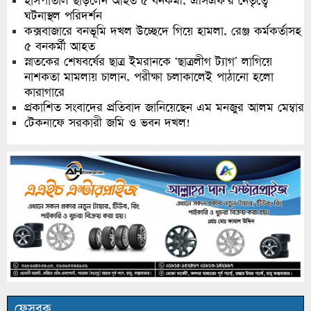
হাসপাতাল ছাড়লেন আহত ৫ বনকর্মী, এসিএফ’র নেতৃত্বে
ঘটনাস্থল পরিদর্শন
কক্সবাজারে বনভূমি দখল উচ্ছেদে গিয়ে হামলা, রেঞ্জ কর্মকর্তাসহ
৫ বনকর্মী আহত
স্নাতকের শেষবর্ষের ছাত্র ইমরানকে ‘ছাত্রলীগ ট্যাগ’ লাগিয়ে
নাশকতা মামলায় চালান, পরীক্ষা চলাকালেই পাঠানো হলো
কারাগারে
প্রকাশিত সংবাদের প্রতিবাদ জানিয়েছেন এম মনজুর আলম মেম্বার
টেকনাফে সরকারী জমি ও ভবন দখল!
ফেসবুক