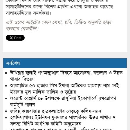
কোরান মিলাদ রোযাপালন, মান্নত করে পেকুয়া চাকরিয়ায়
সালাহউদ্দিনের জন্যে বিশেষ প্রার্থনা এখনো অব্যাহত রাখেছে
সালাহউদ্দিনের সমর্থকরা।
এই ওয়েব সাইটের কোন লেখা, ছবি, ভিডিও অনুমতি ছাড়া
ব্যবহার বেআইনি।
সর্বশেষ
উখিয়ায় জুলাই গণঅভ্যুত্থান দিবসে আলোচনা, রক্তদান ও উন্নত
খাবার বিতরণ
আলোচিত ৫০ হাজার পিস ইয়াবা আটকের মামলায় নাম নেই
ইয়াবার মুল মালিক ডালিম ও ভুট্টোর
ফরেস্ট রেঞ্জার্স ডে উপলক্ষে রাঙ্গুনিয়া ইকোপার্কে বৃক্ষরোপণ
কর্মসূচি পালন
জবিস্থ কক্সবাজার ছাত্রকল্যাণের নেতৃত্বে কলিম-নয়ন
হলদিয়াপালং ইউনিয়ন যুবদলের সাংগঠনিক উত্তর শাখার ৭
সদস্য বিশিষ্ট আংশিক কমিটি অনুমোদন