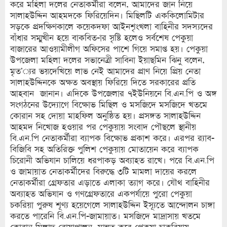
করে মহিলা দলের নেতাকর্মীরা বলেন, আমাদের জান নিয়ে
সালাহউদ্দিন আহমদকে ফিরিয়েদিন। মিছিলটি এককিলোমিটার
সড়কে প্রদক্ষিণকালে কয়েকদফা আইনশৃংখলা বাহিনীর সদস্যদের
বাঁধার সম্মুখীন হয়ে বাকবিত-ার সৃষ্টি হলেও সর্বশেষ পেকুয়া
বাজারের আওয়ামীলীগ অফিসের পাশে গিয়ে সমাপ্ত হয়। পেকুয়া
উপজেলা মহিলা দলের সভানেত্রী সাবিনা ইয়াছমিন ঝিনু বলেন,
মৃত’্যর ভয়দেখিয়ে লাভ নেই আমাদের প্রাণ নিয়ে প্রিয় নেতা
সালাহউদ্দিনকে অক্ষত অবস্থায় ফিরিয়ে দিতে সরকারের প্রতি
আহবান জানান। এদিকে উপজেলার ৭ইউনিয়নে বি.এন.পি ও অঙ্গ
সংগঠনের উদ্যোগে বিক্ষোভ মিছিল ও মসজিদে মসজিদে খতমে
কোরান সহ দোয়া মাহফিল অনুষ্ঠিত হয়। প্রসঙ্গত সালাহউদ্দিন
আহমদ নিখোজ হওয়ার পর পেকুয়ায় সংবাদ পৌছলে স্থানীয়
বি.এন.পি নেতাকর্মীরা ব্যাপক বিক্ষোভ প্রকাশ করে। এরপর র‌্যাব-
বিজিবি সহ অতিরিক্ত পুলিশ পেকুয়ায় মোতায়েন করে ব্যাপক
চিরোনী অভিযান চালিয়ে ধরপাকড় অব্যাহত রাখে। পরে বি.এন.পি
ও জামায়াত নেতাকর্মীদের বিরুদ্ধে ৩টি মামলা দায়ের করলে
নেতাকর্মীরা গ্রেফতার এড়াতে এলাকা ত্যাগ করে। যৌথ বাহিনীর
অব্যাহত অভিযান ও গণগ্রেফতারে একপর্যায়ে পুরো পেকুয়া
চকরিয়া পুরুষ শূণ্য হয়েগেলে সালাহউদ্দিন ইস্যূতে আন্দোলন চাঙ্গা
করতে পারেনি বি.এন.পি-জামায়াত। মসজিদে মাদ্রাসায় খতমে