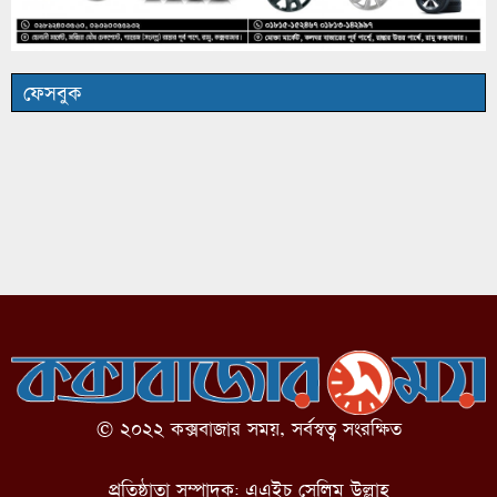
ফেসবুক
© ২০২২ কক্সবাজার সময়, সর্বস্বত্ব সংরক্ষিত
প্রতিষ্ঠাতা সম্পাদক: এএইচ সেলিম উল্লাহ