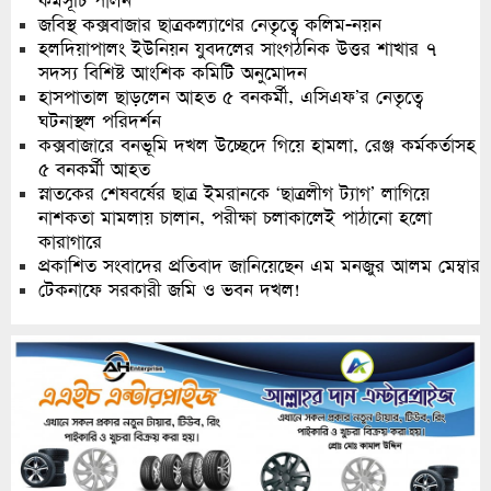
কর্মসূচি পালন
জবিস্থ কক্সবাজার ছাত্রকল্যাণের নেতৃত্বে কলিম-নয়ন
হলদিয়াপালং ইউনিয়ন যুবদলের সাংগঠনিক উত্তর শাখার ৭
সদস্য বিশিষ্ট আংশিক কমিটি অনুমোদন
হাসপাতাল ছাড়লেন আহত ৫ বনকর্মী, এসিএফ’র নেতৃত্বে
ঘটনাস্থল পরিদর্শন
কক্সবাজারে বনভূমি দখল উচ্ছেদে গিয়ে হামলা, রেঞ্জ কর্মকর্তাসহ
৫ বনকর্মী আহত
স্নাতকের শেষবর্ষের ছাত্র ইমরানকে ‘ছাত্রলীগ ট্যাগ’ লাগিয়ে
নাশকতা মামলায় চালান, পরীক্ষা চলাকালেই পাঠানো হলো
কারাগারে
প্রকাশিত সংবাদের প্রতিবাদ জানিয়েছেন এম মনজুর আলম মেম্বার
টেকনাফে সরকারী জমি ও ভবন দখল!