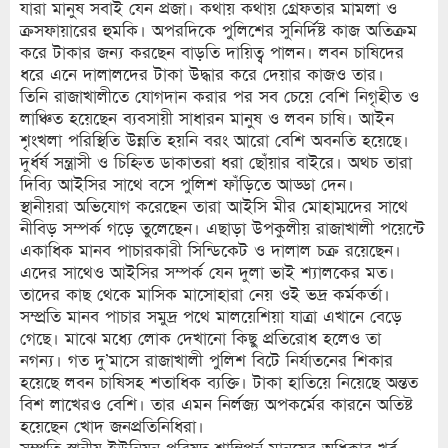
যারা মানুষ সবাই যেন প্রজা। কথায় কথায় গ্রেফতার মামলা ও
ক্রসফায়ারের হুমকি। অপরদিকে পুলিশের সুনির্দিষ্ট কাজ অতিক্রম
করে টাকার জন্য করছেন বাড়তি দায়িত্ব পালন। লবন চাষিদের
ধরে এনে দালালদের টাকা উদ্ধার করে দেয়ার কাজও তার।
তিনি রাজাখালীতে যোগদান করার পর সব চেয়ে বেশি নিগৃহীত ও
লাঞ্চিত হয়েছেন ব্যবসায়ী সাধারন মানুষ ও লবন চাষি। আইন
শৃংখলা পরিস্থিতি উন্নতি হয়নি বরং আরো বেশি অবনতি হয়েছে।
দুর্ধর্ষ সন্ত্রাসী ও চিহ্নিত ডাকাতরা ধরা ছোঁয়ার বাইরে। অথচ তারা
দিব্যি আইসির সাথে বসে পুলিশ ফাঁড়িতে আড্ডা দেন।
স্থানীয়রা অভিযোগ করেছেন তারা আইসি মীর মোহাম্মদের সাথে
নীবিড় সম্পর্ক গড়ে তুলেছেন। এছাড়া উপকুলীয় রাজাখালী পয়েন্টে
একাধিক মানব পাচারকারী সিন্ডিকেট ও দালাল চক্র রয়েছেন।
এদের সাথেও আইসির সম্পর্ক যেন দুলা ভাই শ্যালকের মত।
তাদের কাছ থেকে মাসিক মাসোহারা নেয় ওই ভদ্র কর্মকর্তা।
সম্প্রতি মানব পাচার সমুদ্র পথে মালয়েশিয়া যাত্রা এখানে বেড়ে
গেছে। মাঝে মধ্যে লোক দেখানো কিছু প্রতিরোধ হলেও তা
নগন্য। গত দু’মাসে রাজাখালী পুলিশ বিটে নির্যাতনের শিকার
হয়েছে লবন চাষিসহ শতাধিক ব্যক্তি। টাকা হাতিয়ে নিয়েছে অন্তত
বিশ লাখেরও বেশি। তার এমন নির্লজ্য অপকর্মের কারনে অতিষ্ট
হয়েছেন খোদ জনপ্রতিনিধিরা।