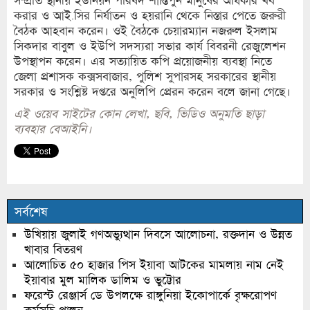
সম্প্রতি স্থানীয় ইউনিয়ন পরিষদ শান্তিপুর্ন মানুষের অধিকার খর্ব
করার ও আই.সির নির্যাতন ও হয়রানি থেকে নিস্তার পেতে জরুরী
বৈঠক আহবান করেন। ওই বৈঠকে চেয়ারম্যান নজরুল ইসলাম
সিকদার বাবুল ও ইউপি সদস্যরা সভার কার্য বিবরনী রেজুলেশন
উপস্থাপন করেন। এর সত্যায়িত কপি প্রয়োজনীয় ব্যবস্থা নিতে
জেলা প্রশাসক কক্সসবাজার, পুলিশ সুপারসহ সরকারের স্থানীয়
সরকার ও সংশ্লিষ্ট দপ্তরে অনুলিপি প্রেরন করেন বলে জানা গেছে।
এই ওয়েব সাইটের কোন লেখা, ছবি, ভিডিও অনুমতি ছাড়া
ব্যবহার বেআইনি।
সর্বশেষ
উখিয়ায় জুলাই গণঅভ্যুত্থান দিবসে আলোচনা, রক্তদান ও উন্নত
খাবার বিতরণ
আলোচিত ৫০ হাজার পিস ইয়াবা আটকের মামলায় নাম নেই
ইয়াবার মুল মালিক ডালিম ও ভুট্টোর
ফরেস্ট রেঞ্জার্স ডে উপলক্ষে রাঙ্গুনিয়া ইকোপার্কে বৃক্ষরোপণ