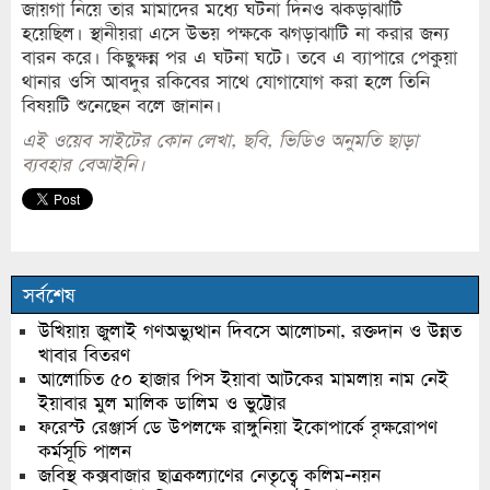
জায়গা নিয়ে তার মামাদের মধ্যে ঘটনা দিনও ঝকড়াঝাটি
হয়েছিল। স্থানীয়রা এসে উভয় পক্ষকে ঝগড়াঝাটি না করার জন্য
বারন করে। কিছুক্ষন্ন পর এ ঘটনা ঘটে। তবে এ ব্যাপারে পেকুয়া
থানার ওসি আবদুর রকিবের সাথে যোগাযোগ করা হলে তিনি
বিষয়টি শুনেছেন বলে জানান।
এই ওয়েব সাইটের কোন লেখা, ছবি, ভিডিও অনুমতি ছাড়া
ব্যবহার বেআইনি।
সর্বশেষ
উখিয়ায় জুলাই গণঅভ্যুত্থান দিবসে আলোচনা, রক্তদান ও উন্নত
খাবার বিতরণ
আলোচিত ৫০ হাজার পিস ইয়াবা আটকের মামলায় নাম নেই
ইয়াবার মুল মালিক ডালিম ও ভুট্টোর
ফরেস্ট রেঞ্জার্স ডে উপলক্ষে রাঙ্গুনিয়া ইকোপার্কে বৃক্ষরোপণ
কর্মসূচি পালন
জবিস্থ কক্সবাজার ছাত্রকল্যাণের নেতৃত্বে কলিম-নয়ন