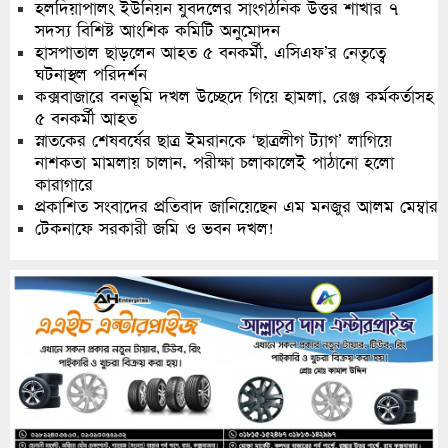
হলদিয়াপালং ইউনিয়ন যুবদলের সাংগঠনিক উত্তর শাখার ৭
সদস্য বিশিষ্ট আংশিক কমিটি অনুমোদন
হাসপাতাল ছাড়লেন আহত ৫ বনকর্মী, এসিএফ’র নেতৃত্বে
ঘটনাস্থল পরিদর্শন
কক্সবাজারে বনভূমি দখল উচ্ছেদে গিয়ে হামলা, রেঞ্জ কর্মকর্তাসহ
৫ বনকর্মী আহত
স্নাতকের শেষবর্ষের ছাত্র ইমরানকে ‘ছাত্রলীগ ট্যাগ’ লাগিয়ে
নাশকতা মামলায় চালান, পরীক্ষা চলাকালেই পাঠানো হলো
কারাগারে
প্রকাশিত সংবাদের প্রতিবাদ জানিয়েছেন এম মনজুর আলম মেম্বার
টেকনাফে সরকারী জমি ও ভবন দখল!