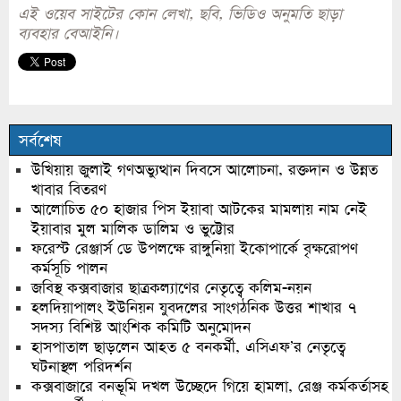
এই ওয়েব সাইটের কোন লেখা, ছবি, ভিডিও অনুমতি ছাড়া
ব্যবহার বেআইনি।
সর্বশেষ
উখিয়ায় জুলাই গণঅভ্যুত্থান দিবসে আলোচনা, রক্তদান ও উন্নত
খাবার বিতরণ
আলোচিত ৫০ হাজার পিস ইয়াবা আটকের মামলায় নাম নেই
ইয়াবার মুল মালিক ডালিম ও ভুট্টোর
ফরেস্ট রেঞ্জার্স ডে উপলক্ষে রাঙ্গুনিয়া ইকোপার্কে বৃক্ষরোপণ
কর্মসূচি পালন
জবিস্থ কক্সবাজার ছাত্রকল্যাণের নেতৃত্বে কলিম-নয়ন
হলদিয়াপালং ইউনিয়ন যুবদলের সাংগঠনিক উত্তর শাখার ৭
সদস্য বিশিষ্ট আংশিক কমিটি অনুমোদন
হাসপাতাল ছাড়লেন আহত ৫ বনকর্মী, এসিএফ’র নেতৃত্বে
ঘটনাস্থল পরিদর্শন
কক্সবাজারে বনভূমি দখল উচ্ছেদে গিয়ে হামলা, রেঞ্জ কর্মকর্তাসহ