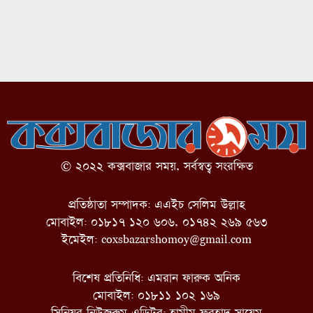
© ২০২২ কক্সবাজার সময়, সর্বস্বত্ব সংরক্ষিত
প্রতিষ্ঠাতা সম্পাদক: এএইচ সেলিম উল্লাহ
মোবাইল: ০১৮১৭ ১২০ ৬০৬, ০১৭৪২ ২৬৯ ৫৬৩
ইমেইল:
coxsbazarshomoy@gmail.com
বিশেষ প্রতিনিধি: এমরান ফারুক অনিক
মোবাইল: ০১৮১১ ১০২ ১৬৯
সিনিয়র নিউজরুম এডিটর: হামীম ফরহাদ সায়েম