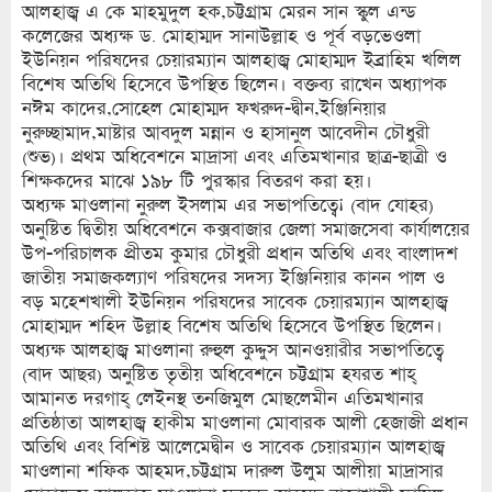
আলহাজ্ব এ কে মাহমুদুল হক,চট্টগ্রাম মেরন সান স্কুল এন্ড
কলেজের অধ্যক্ষ ড. মোহাম্মদ সানাউল্লাহ ও পূর্ব বড়ভেওলা
ইউনিয়ন পরিষদের চেয়ারম্যান আলহাজ্ব মোহাম্মদ ইব্রাহিম খলিল
বিশেষ অতিথি হিসেবে উপস্থিত ছিলেন। বক্তব্য রাখেন অধ্যাপক
নঈম কাদের,সোহেল মোহাম্মদ ফখরুদ-দ্বীন,ইঞ্জিনিয়ার
নুরুচ্ছামাদ,মাষ্টার আবদুল মন্নান ও হাসানুল আবেদীন চৌধুরী
(শুভ)। প্রথম অধিবেশনে মাদ্রাসা এবং এতিমখানার ছাত্র-ছাত্রী ও
শিক্ষকদের মাঝে ১৯৮ টি পুরস্কার বিতরণ করা হয়।
অধ্যক্ষ মাওলানা নুরুল ইসলাম এর সভাপতিত্বে¡ (বাদ যোহর)
অনুষ্টিত দ্বিতীয় অধিবেশনে কক্সবাজার জেলা সমাজসেবা কার্যালয়ের
উপ-পরিচালক প্রীতম কুমার চৌধুরী প্রধান অতিথি এবং বাংলাদশ
জাতীয় সমাজকল্যাণ পরিষদের সদস্য ইঞ্জিনিয়ার কানন পাল ও
বড় মহেশখালী ইউনিয়ন পরিষদের সাবেক চেয়ারম্যান আলহাজ্ব
মোহাম্মদ শহিদ উল্লাহ বিশেষ অতিথি হিসেবে উপস্থিত ছিলেন।
অধ্যক্ষ আলহাজ্ব মাওলানা রুহুল কুদ্দুস আনওয়ারীর সভাপতিত্বে
(বাদ আছর) অনুষ্টিত তৃতীয় অধিবেশনে চট্টগ্রাম হযরত শাহ্
আমানত দরগাহ্ লেইনস্থ তনজিমুল মোছলেমীন এতিমখানার
প্রতিষ্ঠাতা আলহাজ্ব হাকীম মাওলানা মোবারক আলী হেজাজী প্রধান
অতিথি এবং বিশিষ্ট আলেমেদ্বীন ও সাবেক চেয়ারম্যান আলহাজ্ব
মাওলানা শফিক আহমদ,চট্টগ্রাম দারুল উলুম আলীয়া মাদ্রাসার