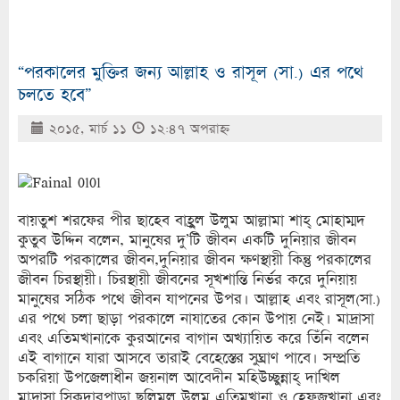
“পরকালের মুক্তির জন্য আল্লাহ ও রাসূল (সা.) এর পথে
চলতে হবে”
২০১৫, মার্চ ১১
১২:৪৭ অপরাহ্ণ
বায়তুশ শরফের পীর ছাহেব বাহ্রুল উলুম আল্লামা শাহ্ মোহাম্মদ
কুতুব উদ্দিন বলেন, মানুষের দু’টি জীবন একটি দুনিয়ার জীবন
অপরটি পরকালের জীবন,দুনিয়ার জীবন ক্ষণস্থায়ী কিন্তু পরকালের
জীবন চিরস্থায়ী। চিরস্থায়ী জীবনের সূখশান্তি নির্ভর করে দুনিয়ায়
মানুষের সঠিক পথে জীবন যাপনের উপর। আল্লাহ এবং রাসূল(সা.)
এর পথে চলা ছাড়া পরকালে নাযাতের কোন উপায় নেই। মাদ্রাসা
এবং এতিমখানাকে কুরআনের বাগান অখ্যায়িত করে তিঁনি বলেন
এই বাগানে যারা আসবে তারাই বেহেস্তের সুঘ্রাণ পাবে। সম্প্রতি
চকরিয়া উপজেলাধীন জয়নাল আবেদীন মহিউচ্ছুন্নাহ্ দাখিল
মাদ্রাসা,সিকদারপাড়া ছলিমুল উলুম এতিমখানা ও হেফজখানা এবং