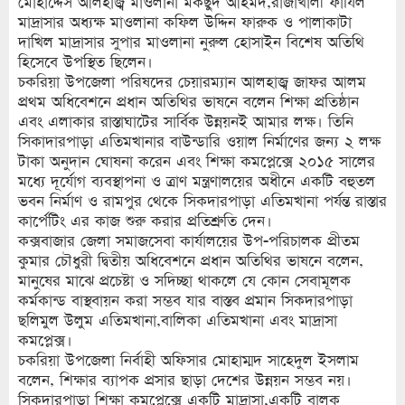
মোহাদ্দেস আলহাজ্ব মাওলানা মকছুদ আহমদ,রাজাখালী ফাযিল
মাদ্রাসার অধ্যক্ষ মাওলানা কফিল উদ্দিন ফারুক ও পালাকাটা
দাখিল মাদ্রাসার সুপার মাওলানা নুরুল হোসাইন বিশেষ অতিথি
হিসেবে উপস্থিত ছিলেন।
চকরিয়া উপজেলা পরিষদের চেয়ারম্যান আলহাজ্ব জাফর আলম
প্রথম অধিবেশনে প্রধান অতিথির ভাষনে বলেন শিক্ষা প্রতিষ্ঠান
এবং এলাকার রাস্তাঘাটের সার্বিক উন্নয়নই আমার লক্ষ। তিনি
সিকাদারপাড়া এতিমখানার বাউন্ডারি ওয়াল নির্মাণের জন্য ২ লক্ষ
টাকা অনুদান ঘোষনা করেন এবং শিক্ষা কমপ্লেক্সে ২০১৫ সালের
মধ্যে দূর্যোগ ব্যবস্থাপনা ও ত্রাণ মন্ত্রণালয়ের অধীনে একটি বহুতল
ভবন নির্মাণ ও রামপুর থেকে সিকদারপাড়া এতিমখানা পর্যন্ত রাস্তার
কার্পেটিং এর কাজ শুরু করার প্রতিশ্রুতি দেন।
কক্সবাজার জেলা সমাজসেবা কার্যালয়ের উপ-পরিচালক প্রীতম
কুমার চৌধুরী দ্বিতীয় অধিবেশনে প্রধান অতিথির ভাষনে বলেন,
মানুষের মাঝে প্রচেষ্টা ও সদিচ্ছা থাকলে যে কোন সেবামূলক
কর্মকান্ড বাস্থবায়ন করা সম্ভব যার বাস্তব প্রমান সিকদারপাড়া
ছলিমুল উলুম এতিমখানা,বালিকা এতিমখানা এবং মাদ্রাসা
কমপ্লেক্স।
চকরিয়া উপজেলা নির্বাহী অফিসার মোহাম্মদ সাহেদুল ইসলাম
বলেন, শিক্ষার ব্যাপক প্রসার ছাড়া দেশের উন্নয়ন সম্ভব নয়।
সিকদারপাড়া শিক্ষা কমপ্লেক্সে একটি মাদ্রাসা,একটি বালক