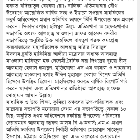
হযরত খদিজাতুল কোবরা (রাঃ) বালিকা এতিমখানার যৌথ
উদ্যোগে আয়োজিত বার্ষিক সভা ও ইছালে সওয়াব মাহফিলের
চতুর্থ অধিবেশনে প্রধান অতিথির ভাষনে তিঁনি উপরোক্ত মত প্রকাশ
করেন। সিকাদারপাড়া ছলিমুল উলুম এতিমখানা ও হেফজখানার
সভাপতি অধ্যক্ষ আলহাজ্ব মাওলানা জাফর আহমদ বদরীর
সভাপতিত্বে অনুষ্টিত উক্ত মাহফিলে বাযতুশ শরফ কমপ্লেক্স
কক্সবাজারের মহাপরিচালক আলহাজ্ব মাষ্টার সিরাজুল
ইসলাম,চুনতি হাকিমিয়া আলীয়া মাদ্রাসার অধ্যক্ষ আলহাজ্ব
মাওলানা হাফিজুল হক নেজামী,দৈনিক নয়া দিগন্তের ব্যুরো চীফ্
আলহাজ্ব হেলাল হুমায়ুন, মুক্তিযোদ্ধা এস এম কামাল ও শাহজাদা
আলহাজ্ব মাওলানা ছলাহ উদ্দিন মুহাম্মদ বেলাল বিশেষ অতিথি
হিসেবে উপস্থিত ছিলেন। মাহফিলের শুরুতে বার্ষিক রিপোর্ট পাঠ
করেন মাদ্রাসা এবং এতিমখানার প্রতিষ্ঠাতা আলহাজ্ব হাফেজ
মোহাম্মদ আমান উল্লাহ।
মাধ্যমিক ও উচ্চ শিক্ষা, কুমিল্লা অঞ্চলের উপ-পরিচালক এবং
মাদ্রাসার সভাপতি মনোয়ারা বেগম এর সভাপতিত্বে (সকাল ১০
টায়) অনুষ্ঠিত প্রথম অধিবেশনে চকরিয়া উপজেলা পরিষদের
চেয়ারম্যান আলহাজ্ব জাফর আলম বি.এ(অনার্স),এম.এ প্রধান
অতিথি,চকরিযা উপজেলা নির্বাহী অফিসার মোহাম্মদ সাহেদুল
ইসলাম, চট্টগ্রাম আইডিয়েল স্কুল এন্ড কলেজের চেয়ারম্যান