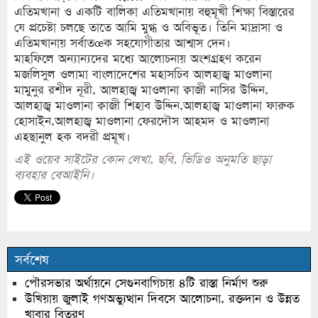
এতিমখানা ও একটি বালিকা এতিমখানায় বহুমূখী শিক্ষা বিস্তারের
যে প্রচেষ্টা চলছে তাতে আমি মুগ্ধ ও অবিভূত। তিনি মাদ্রাসা ও
এতিমখানায় সর্বাতœক সহযোগীতার আশ্বাস দেন।
মাহফিলে অন্যান্যদের মধ্যে আলোচনায় অংশগ্রহণ করেন
মজলিসুল ওলামা বাংলাদেশের মহাসচিব আলহাজ্ব মাওলানা
মামুনুর রশীদ নূরী, আলহাজ্ব মাওলানা ক্বাজী নাসির উদ্দিন,
আলহাজ্ব মাওলানা ক্বাজী শিহাব উদ্দিন,আলহাজ্ব মাওলানা ফারুক
হোসাইন,আলহাজ্ব মাওলানা ফেরদৌস আহমদ ও মাওলানা
এহছানুল হক বদরী প্রমূখ।
এই ওয়েব সাইটের কোন লেখা, ছবি, ভিডিও অনুমতি ছাড়া
ব্যবহার বেআইনি।
সর্বশেষ
পৌরসভার অর্থায়নে সেগুনবাগিচায় ৪টি রাস্তা নির্মাণ শুরু
উখিয়ায় জুলাই গণঅভ্যুত্থান দিবসে আলোচনা, রক্তদান ও উন্নত
খাবার বিতরণ