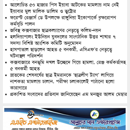
আলোচিত ৫০ হাজার পিস ইয়াবা আটকের মামলায় নাম নেই
ইয়াবার মুল মালিক ডালিম ও ভুট্টোর
ফরেস্ট রেঞ্জার্স ডে উপলক্ষে রাঙ্গুনিয়া ইকোপার্কে বৃক্ষরোপণ
কর্মসূচি পালন
জবিস্থ কক্সবাজার ছাত্রকল্যাণের নেতৃত্বে কলিম-নয়ন
হলদিয়াপালং ইউনিয়ন যুবদলের সাংগঠনিক উত্তর শাখার ৭
সদস্য বিশিষ্ট আংশিক কমিটি অনুমোদন
হাসপাতাল ছাড়লেন আহত ৫ বনকর্মী, এসিএফ’র নেতৃত্বে
ঘটনাস্থল পরিদর্শন
কক্সবাজারে বনভূমি দখল উচ্ছেদে গিয়ে হামলা, রেঞ্জ কর্মকর্তাসহ
৫ বনকর্মী আহত
স্নাতকের শেষবর্ষের ছাত্র ইমরানকে ‘ছাত্রলীগ ট্যাগ’ লাগিয়ে
নাশকতা মামলায় চালান, পরীক্ষা চলাকালেই পাঠানো হলো
কারাগারে
প্রকাশিত সংবাদের প্রতিবাদ জানিয়েছেন এম মনজুর আলম মেম্বার