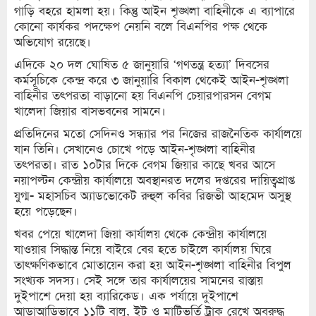
গাড়ি বহরে হামলা হয়। কিন্তু আইন শৃঙ্খলা বাহিনীকে এ ব্যাপারে
কোনো কার্যকর পদক্ষেপ নেয়নি বলে বিএনপির পক্ষ থেকে
অভিযোগ রয়েছে।
এদিকে ২০ দল ঘোষিত ৫ জানুয়ারি ‘গণতন্ত্র হত্যা’ দিবসের
কর্মসূচিকে কেন্দ্র করে ৩ জানুয়ারি বিকাল থেকেই আইন-শৃঙ্খলা
বাহিনীর তৎপরতা বাড়ানো হয় বিএনপি চেয়ারপারসন বেগম
খালেদা জিয়ার বাসভবনের সামনে।
প্রতিদিনের মতো সেদিনও সন্ধ্যার পর নিজের রাজনৈতিক কার্যালয়ে
যান তিনি। সেখানেও চোখে পড়ে আইন-শৃঙ্খলা বাহিনীর
তৎপরতা। রাত ১০টার দিকে বেগম জিয়ার কাছে খবর আসে
নয়াপল্টন কেন্দ্রীয় কার্যালয়ে অবস্থানরত দলের দপ্তরের দায়িত্বপ্রাপ্ত
যুগ্ম- মহাসচিব অ্যাডভোকেট রুহুল কবির রিজভী আহমেদ অসুস্থ
হয়ে পড়েছেন।
খবর পেয়ে খালেদা জিয়া কার্যালয় থেকে কেন্দ্রীয় কার্যালয়ে
যাওয়ার সিদ্ধান্ত নিয়ে বাইরে বের হতে চাইলে কার্যালয় ঘিরে
তাৎক্ষণিকভাবে মোতায়েন করা হয় আইন-শৃঙ্খলা বাহিনীর বিপুল
সংখ্যক সদস্য। সেই সঙ্গে তার কার্যালয়ের সামনের রাস্তায়
দুইপাশে দেয়া হয় ব্যারিকেড। এক পর্যায়ে দুইপাশে
আড়াআড়িভাবে ১১টি বালু, ইট ও মাটিভর্তি ট্রাক রেখে অবরুদ্ধ