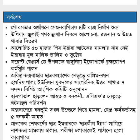
সর্বশেষ
পৌরসভার অর্থায়নে সেগুনবাগিচায় ৪টি রাস্তা নির্মাণ শুরু
উখিয়ায় জুলাই গণঅভ্যুত্থান দিবসে আলোচনা, রক্তদান ও উন্নত
খাবার বিতরণ
আলোচিত ৫০ হাজার পিস ইয়াবা আটকের মামলায় নাম নেই
ইয়াবার মুল মালিক ডালিম ও ভুট্টোর
ফরেস্ট রেঞ্জার্স ডে উপলক্ষে রাঙ্গুনিয়া ইকোপার্কে বৃক্ষরোপণ
কর্মসূচি পালন
জবিস্থ কক্সবাজার ছাত্রকল্যাণের নেতৃত্বে কলিম-নয়ন
হলদিয়াপালং ইউনিয়ন যুবদলের সাংগঠনিক উত্তর শাখার ৭
সদস্য বিশিষ্ট আংশিক কমিটি অনুমোদন
হাসপাতাল ছাড়লেন আহত ৫ বনকর্মী, এসিএফ’র নেতৃত্বে
ঘটনাস্থল পরিদর্শন
কক্সবাজারে বনভূমি দখল উচ্ছেদে গিয়ে হামলা, রেঞ্জ কর্মকর্তাসহ
৫ বনকর্মী আহত
স্নাতকের শেষবর্ষের ছাত্র ইমরানকে ‘ছাত্রলীগ ট্যাগ’ লাগিয়ে
নাশকতা মামলায় চালান, পরীক্ষা চলাকালেই পাঠানো হলো
কারাগারে