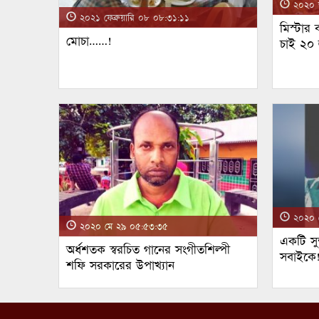
২০২০ জ
২০২১ ফেব্রুয়ারি ০৮ ০৮:৩১:১১
মিস্টার
মোচা……!
চাই ২০
২০২০ ম
২০২০ মে ২৯ ০৫:৫৩:৩৫
একটি সুন
অর্ধশতক স্বরচিত গানের সংগীতশিল্পী
সবাইকে
শফি সরকারের উপাখ্যান