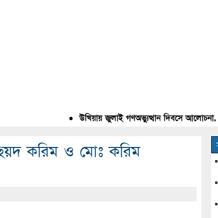
●
উখিয়ায় জুলাই গণঅভ্যুত্থান দিবসে আলোচনা, রক্ত
 ছৈয়দ করিম ও মোঃ করিম