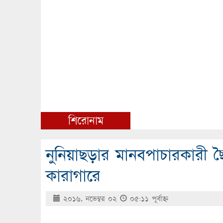
শিরোনাম
নুনিয়াছড়ার মানবপাচারকারী
কারাগারে
২০১৬, নভেম্বর ০২
০৫:১১ পূর্বাহ্ণ