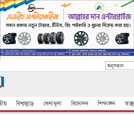
ীয়
বিশ্বজুড়ে
খেলাধূলা
বিনোদন
শিক্ষাঙ্গন
স্বাস্থ্