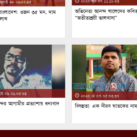
২০২০ জুন ২৭ ১১:১৮:৫৪
ুলাই ২৮ ০৬:০২:৪৫
অভিনেতা আনন্দ খালেদের কবিত
 বাংলাদেশ: ওজন ৩৫ মন, দাম
“অতীতাশ্রয়ী ভালবাসা”
 লাখ
ে ০৯ ০১:০৫:২৩
২০২০ মে ০৭ ০৫:০৩:৩০
্দর আগামীর প্রত্যাশায় ধন্যবাদ
বিষন্নতা: এক নীরব ঘাতকের না
!