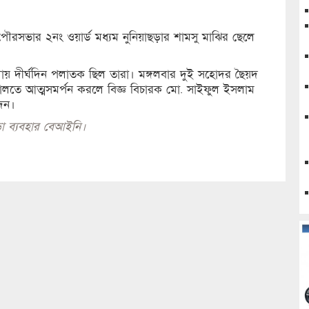
র পৌরসভার ২নং ওয়ার্ড মধ্যম নুনিয়াছড়ার শামসু মাঝির ছেলে
লায় দীর্ঘদিন পলাতক ছিল তারা। মঙ্গলবার দুই সহোদর ছৈয়দ
আদালতে আত্মসমর্পন করলে বিজ্ঞ বিচারক মো. সাইফুল ইসলাম
দেন।
া ব্যবহার বেআইনি।