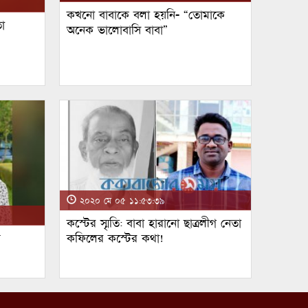
কখনো বাবাকে বলা হয়নি- “তোমাকে
া
অনেক ভালোবাসি বাবা”
২০২০ মে ০৫ ১১:৫৩:৩৯
কস্টের স্মৃতি: বাবা হারানো ছাত্রলীগ নেতা
ম
কফিলের কস্টের কথা!