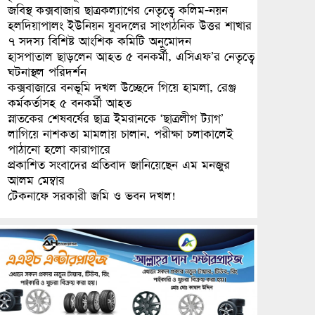
জবিস্থ কক্সবাজার ছাত্রকল্যাণের নেতৃত্বে কলিম-নয়ন
হলদিয়াপালং ইউনিয়ন যুবদলের সাংগঠনিক উত্তর শাখার
৭ সদস্য বিশিষ্ট আংশিক কমিটি অনুমোদন
হাসপাতাল ছাড়লেন আহত ৫ বনকর্মী, এসিএফ’র নেতৃত্বে
ঘটনাস্থল পরিদর্শন
কক্সবাজারে বনভূমি দখল উচ্ছেদে গিয়ে হামলা, রেঞ্জ
কর্মকর্তাসহ ৫ বনকর্মী আহত
স্নাতকের শেষবর্ষের ছাত্র ইমরানকে ‘ছাত্রলীগ ট্যাগ’
লাগিয়ে নাশকতা মামলায় চালান, পরীক্ষা চলাকালেই
পাঠানো হলো কারাগারে
প্রকাশিত সংবাদের প্রতিবাদ জানিয়েছেন এম মনজুর
আলম মেম্বার
টেকনাফে সরকারী জমি ও ভবন দখল!