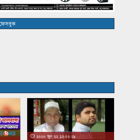
ফেসবুক
২০২০ জুন ২২ ১২:৫৩:২৯