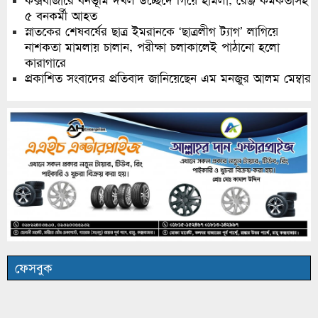
কক্সবাজারে বনভূমি দখল উচ্ছেদে গিয়ে হামলা, রেঞ্জ কর্মকর্তাসহ
৫ বনকর্মী আহত
স্নাতকের শেষবর্ষের ছাত্র ইমরানকে ‘ছাত্রলীগ ট্যাগ’ লাগিয়ে
নাশকতা মামলায় চালান, পরীক্ষা চলাকালেই পাঠানো হলো
কারাগারে
প্রকাশিত সংবাদের প্রতিবাদ জানিয়েছেন এম মনজুর আলম মেম্বার
ফেসবুক