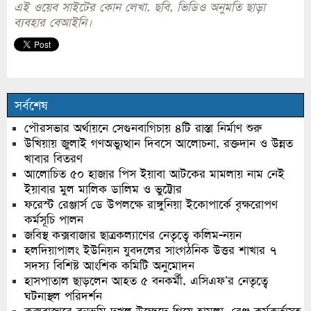
এই ওয়েব সাইটের কোন লেখা, ছবি, ভিডিও অনুমতি ছাড়া
ব্যবহার বেআইনি।
সর্বশেষ
পৌরসভার অর্থায়নে সেগুনবাগিচায় ৪টি রাস্তা নির্মাণ শুরু
উখিয়ায় জুলাই গণঅভ্যুত্থান দিবসে আলোচনা, রক্তদান ও উন্নত
খাবার বিতরণ
আলোচিত ৫০ হাজার পিস ইয়াবা আটকের মামলায় নাম নেই
ইয়াবার মুল মালিক ডালিম ও ভুট্টোর
ফরেস্ট রেঞ্জার্স ডে উপলক্ষে রাঙ্গুনিয়া ইকোপার্কে বৃক্ষরোপণ
কর্মসূচি পালন
জবিস্থ কক্সবাজার ছাত্রকল্যাণের নেতৃত্বে কলিম-নয়ন
হলদিয়াপালং ইউনিয়ন যুবদলের সাংগঠনিক উত্তর শাখার ৭
সদস্য বিশিষ্ট আংশিক কমিটি অনুমোদন
হাসপাতাল ছাড়লেন আহত ৫ বনকর্মী, এসিএফ’র নেতৃত্বে
ঘটনাস্থল পরিদর্শন