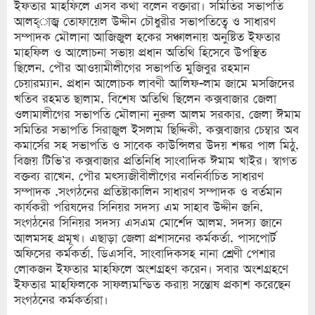
ইফতার মাহফিলে এসব কথা বলেন বক্তারা। সমিতির সভাপতি
আলহ্াজ্ব তোফায়েল উদ্দীন চৌধুরীর সভাপতিত্বে ও সাধারণ
সম্পাদক মৌলানা আজিজুল হকের সঞ্চালনায় অনুষ্টিত ইফতার
মাহফিল ও আলোচনা সভায় প্রধান অতিথি হিসেবে উপস্থিত
ছিলেন, পৌর আওয়ামীলীগের সভাপতি মুজিবুর রহমান
চেয়ারম্যান, প্রধান আলোচক লাবণী আলিফ-লাম জামে মসজিদের
খতিব রহমত ছালাম, বিশেষ অতিথি ছিলেন কক্সবাজার জেলা
ওলামালীগের সভাপতি মৌলানা নুরুল আলম সরকার, জেলা ঈমাম
সমিতির সভাপতি সিরাজুল ইসলাম ছিদ্দিকী, কক্সবাজার চেম্বার অব
কমার্সের সহ সভাপতি ও সাবেক কাউন্সিলর উদয় শঙ্কর পাল মিঠু,
বিজয় টিভি’র কক্সবাজার প্রতিনিধি সাংবাদিক ঈমাম খাইর। স্বাগত
বক্তব্য রাখেন, পৌর মৎস্যজীবীলীগের নবনির্বাচিত সাধারণ
সম্পাদক ,সংগঠনের প্রতিষ্টাকালিন সাধারণ সম্পাদক ও বর্তমান
কার্যকরী পরিষদের সিনিয়র সদস্য এম সাহাব উদ্দীন জনি,
সংগঠনের সিনিয়র সদস্য এসএম মোর্শেদ আলম, সদস্য জানে
আলমসহ প্রমূখ। এছাড়া জেলা প্রশাসনের কর্মকর্তা, পাসপোর্ট
অফিসের কর্মকর্তা, ডিএসবি, সাংবাদিকসহ নানা শ্রেণী পেশার
লোকজন ইফতার মাহফিলে অংশগ্রহণ করেন। সবার অংশগ্রহণে
ইফতার মাহফিলকে সাফল্যমন্ডিত করায় সন্তোষ প্রকাশ করেছেন
সংগঠনের কর্মকর্তারা।