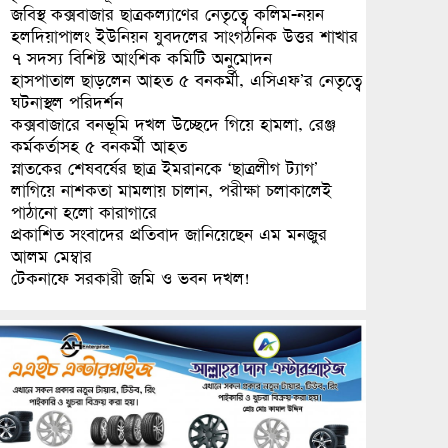
জবিস্থ কক্সবাজার ছাত্রকল্যাণের নেতৃত্বে কলিম-নয়ন
হলদিয়াপালং ইউনিয়ন যুবদলের সাংগঠনিক উত্তর শাখার
৭ সদস্য বিশিষ্ট আংশিক কমিটি অনুমোদন
হাসপাতাল ছাড়লেন আহত ৫ বনকর্মী, এসিএফ’র নেতৃত্বে
ঘটনাস্থল পরিদর্শন
কক্সবাজারে বনভূমি দখল উচ্ছেদে গিয়ে হামলা, রেঞ্জ
কর্মকর্তাসহ ৫ বনকর্মী আহত
স্নাতকের শেষবর্ষের ছাত্র ইমরানকে ‘ছাত্রলীগ ট্যাগ’
লাগিয়ে নাশকতা মামলায় চালান, পরীক্ষা চলাকালেই
পাঠানো হলো কারাগারে
প্রকাশিত সংবাদের প্রতিবাদ জানিয়েছেন এম মনজুর
আলম মেম্বার
টেকনাফে সরকারী জমি ও ভবন দখল!