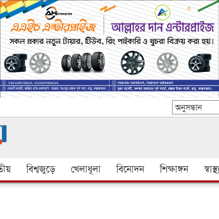
ীয়
বিশ্বজুড়ে
খেলাধূলা
বিনোদন
শিক্ষাঙ্গন
স্বাস্থ্