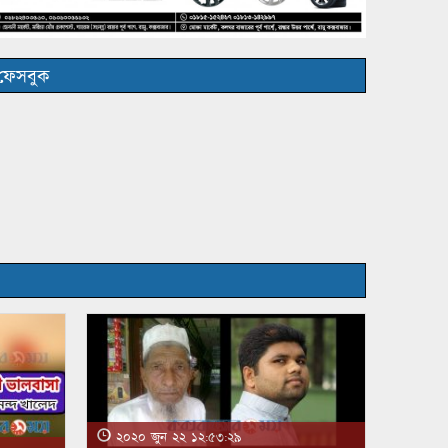
ফেসবুক
২০২০ জুন ২২ ১২:৫৩:২৯