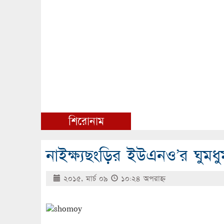
শিরোনাম
নাইক্ষ্যছংড়ির ইউএনও’র ঘুমধুম
২০১৫, মার্চ ০৯
১০:২৪ অপরাহ্ণ