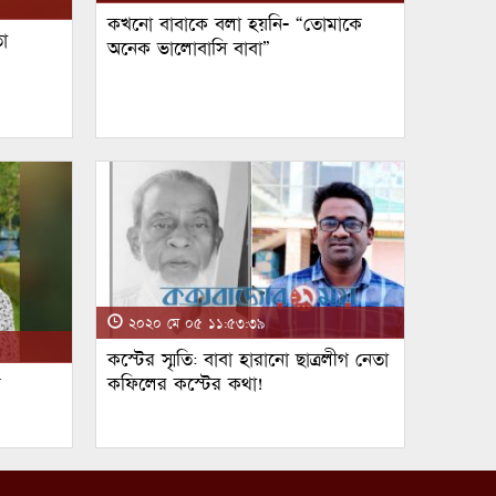
কখনো বাবাকে বলা হয়নি- “তোমাকে
া
অনেক ভালোবাসি বাবা”
২০২০ মে ০৫ ১১:৫৩:৩৯
কস্টের স্মৃতি: বাবা হারানো ছাত্রলীগ নেতা
ম
কফিলের কস্টের কথা!