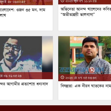
২০২০ জুন ২৭ ১১:১৮:৫৪
ুলাই ২৮ ০৬:০২:৪৫
অভিনেতা আনন্দ খালেদের কবিত
 বাংলাদেশ: ওজন ৩৫ মন, দাম
“অতীতাশ্রয়ী ভালবাসা”
 লাখ
ে ০৯ ০১:০৫:২৩
২০২০ মে ০৭ ০৫:০৩:৩০
্দর আগামীর প্রত্যাশায় ধন্যবাদ
বিষন্নতা: এক নীরব ঘাতকের না
!